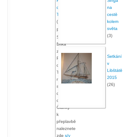
Finska
Singa
do
na
Turecka
cestě
(71)
kolem
světa
Plavba
(3)
Standy
Bílka
z
Setkání
Finska
v
do
Libštátě
Turecka
2015
na plachetnici
(26)
s
džunkovým
oplachtěním.
Články
k
přeplavbě
naleznete
zde
s/y