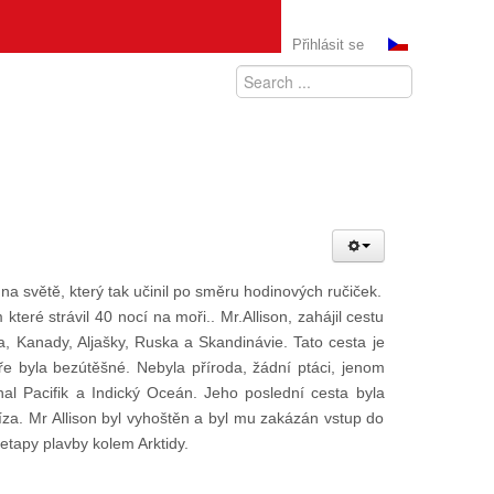
Přihlásit se
a světě, který tak učinil po směru hodinových ručiček.
teré strávil 40 nocí na moři.. Mr.Allison, zahájil cestu
a, Kanady, Aljašky, Ruska a Skandinávie. Tato cesta je
oře byla bezútěšné. Nebyla příroda, žádní ptáci, jenom
nal Pacifik a Indický Oceán. Jeho poslední cesta byla
íza. Mr Allison byl vyhoštěn a byl mu zakázán vstup do
etapy plavby kolem Arktidy.