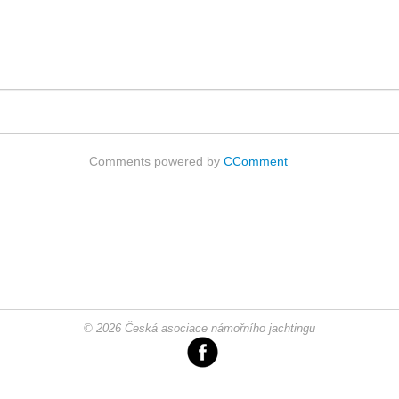
Comments powered by
CComment
© 2026 Česká asociace námořního jachtingu