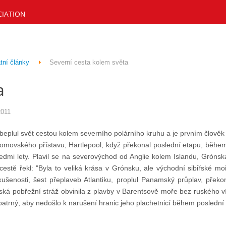
CIATION
tní články
Severní cesta kolem světa
a
2011
eplul svět cestou kolem severního polárního kruhu a je prvním člověk n
domovského přístavu, Hartlepool, když překonal poslední etapu, během k
edmi lety. Plavil se na severovýchod od Anglie kolem Islandu, Grónsk
cestě řekl: "Byla to veliká krása v Grónsku, ale východní sibiřské m
ušenosti, šest přeplaveb Atlantiku, proplul Panamský průplav, překo
ská pobřežní stráž obvinila z plavby v Barentsově moře bez ruského v
trný, aby nedošlo k narušení hranic jeho plachetnicí během poslední 