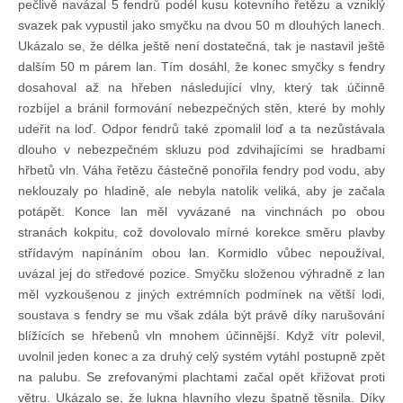
pečlivě navázal 5 fendrů podél kusu kotevního řetězu a vzniklý
svazek pak vypustil jako smyčku na dvou 50 m dlouhých lanech.
Ukázalo se, že délka ještě není dostatečná, tak je nastavil ještě
dalším 50 m párem lan. Tím dosáhl, že konec smyčky s fendry
dosahoval až na hřeben následující vlny, který tak účinně
rozbíjel a bránil formování nebezpečných stěn, které by mohly
udeřit na loď. Odpor fendrů také zpomalil loď a ta nezůstávala
dlouho v nebezpečném skluzu pod zdvihajícími se hradbami
hřbetů vln. Váha řetězu částečně ponořila fendry pod vodu, aby
neklouzaly po hladině, ale nebyla natolik veliká, aby je začala
potápět. Konce lan měl vyvázané na vinchnách po obou
stranách kokpitu, což dovolovalo mírné korekce směru plavby
střídavým napínáním obou lan. Kormidlo vůbec nepoužíval,
uvázal jej do středové pozice. Smyčku složenou výhradně z lan
měl vyzkoušenou z jiných extrémních podmínek na větší lodi,
soustava s fendry se mu však zdála být právě díky narušování
blížících se hřebenů vln mnohem účinnější. Když vítr polevil,
uvolnil jeden konec a za druhý celý systém vytáhl postupně zpět
na palubu. Se zrefovanými plachtami začal opět křižovat proti
větru. Ukázalo se, že lukna hlavního vlezu špatně těsnila. Díky