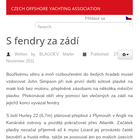
CZECH OFFSHORE YACHTING ASSOCIATION
Přihlásit se
S fendry za zádí
Written by
BLAGOEV Martin
Published: 27
November 2011
Bouřlivému větru a moři rozbouřeném do šedých hradeb musel
vzdorovat John Simpson při své první delší sólové plavbě na
malé lodi bez motoru, přeplněné zásobami na několika měsíční
plavbu. Překonával obří vlny pomocí lan vlečených za zádí na
jejichž konci vyvázal fendry.
S lodí Hurley 22 (6,7m) plánoval přeplout z Plymouth v Anglii na
Kanárské ostrovy a později pokračovat přes Atlantik. Začátek
plavby nezačal příjemně až k mysu Lizard jej provázelo časté
bezvětří a hustá mlha, takže se posouval jen po malých úsecích