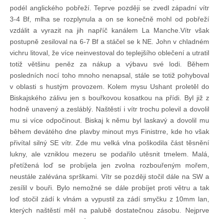
podél anglického pobřeží. Teprve později se zvedl západní vítr
3-4 Bf, mlha se rozplynula a on se konečně mohl od pobřeží
vzdálit a vyrazit na jih napříč kanálem La Manche.Vítr však
postupně zesiloval na 6-7 Bf a stáčel se k NE. John v chladném
vichru litoval, že více neinvestoval do teplejšího oblečení a utratil
totiž většinu peněz za nákup a výbavu své lodi. Během
posledních nocí toho mnoho nenapsal, stále se totiž pohyboval
v oblasti s hustým provozem. Kolem mysu Ushant proletěl do
Biskajského zálivu jen s bouřkovou kosatkou na přídi. Byl již z
hodně unavený a zesláblý. Naštěstí i vítr trochu polevil a dovolil
mu si více odpočinout. Biskaj k němu byl laskavý a dovolil mu
během devátého dne plavby minout mys Finistrre, kde ho však
přivítal silný SE vítr. Zde mu velká vlna poškodila část těsnění
lukny, ale vzniklou mezeru se podařilo utěsnit tmelem. Malá,
přetížená loď se probíjela jen zvolna rozbouřeným mořem,
neustále zalévána sprškami. Vítr se později stočil dále na SW a
zesílil v bouři. Bylo nemožné se dále probíjet proti větru a tak
loď stočil zádí k vlnám a vypustil za zádí smyčku z 10mm lan,
kterých naštěstí měl na palubě dostatečnou zásobu. Nejprve