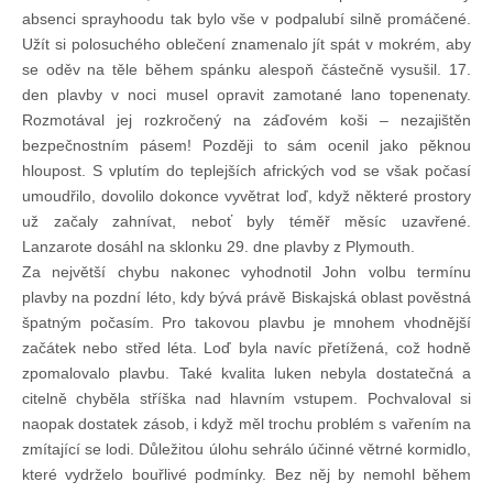
absenci sprayhoodu tak bylo vše v podpalubí silně promáčené.
Užít si polosuchého oblečení znamenalo jít spát v mokrém, aby
se oděv na těle během spánku alespoň částečně vysušil. 17.
den plavby v noci musel opravit zamotané lano topenenaty.
Rozmotával jej rozkročený na záďovém koši – nezajištěn
bezpečnostním pásem! Později to sám ocenil jako pěknou
hloupost. S vplutím do teplejších afrických vod se však počasí
umoudřilo, dovolilo dokonce vyvětrat loď, když některé prostory
už začaly zahnívat, neboť byly téměř měsíc uzavřené.
Lanzarote dosáhl na sklonku 29. dne plavby z Plymouth.
Za největší chybu nakonec vyhodnotil John volbu termínu
plavby na pozdní léto, kdy bývá právě Biskajská oblast pověstná
špatným počasím. Pro takovou plavbu je mnohem vhodnější
začátek nebo střed léta. Loď byla navíc přetížená, což hodně
zpomalovalo plavbu. Také kvalita luken nebyla dostatečná a
citelně chyběla stříška nad hlavním vstupem. Pochvaloval si
naopak dostatek zásob, i když měl trochu problém s vařením na
zmítající se lodi. Důležitou úlohu sehrálo účinné větrné kormidlo,
které vydrželo bouřlivé podmínky. Bez něj by nemohl během