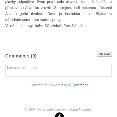
plavby odpočívat. Svou první sólo plavbu následně úspěšnou
přeplavbou Atlantiku završil. Se stejnou lodí nakonec překonal
Atlantik ještě dvakrát. Dnes je instruktorem ve Skotském
národním centru pro vodní sporty.
Volně podle anglického BO přeložil Petr Sládeček
Add New
Comments (
0
)
Comments powered by
CComment
© 2026 Česká asociace námořního jachtingu