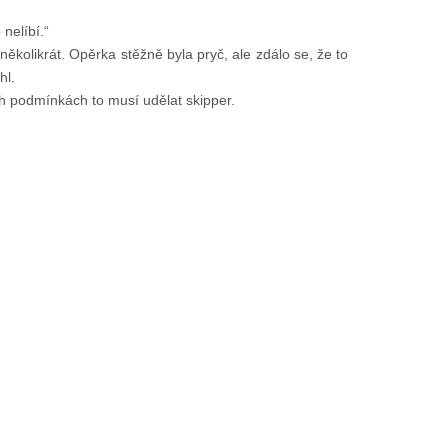
nelíbí.“
několikrát. Opěrka stěžně byla pryč, ale zdálo se, že to
hl.
ých podmínkách to musí udělat skipper.