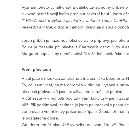
Význam tohoto výňatku sahá daleko za samotný příběh o n
šikovně přiměli svoji loďku proplout severní bouří, která of
** Při vší úctě k výkonu jachtařů a autoritě Toma Cunlif
nesvědčí ani tolik o dobré námořní praxi, jako spíš o ochot
Jejich příběh je názornou lekcí správné přípravy, jasnéh
Bouře je zasáhla při plavbě z Faerských ostrovů do Ålesu
Margaret napsali, by neměla chybět v žádné jachtařské kn
První převržení
V půl páté už foukala zatraceně silná osmička Beauforta. 
To, co jsem viděl, na mě ohromilo – dlouhé, vysoké a strmé v
ale dosti překvapivě jsem si užíval ten vzrušující pohled.
V půl šesté – v pohodlí pod zakrytím kokpitu – jsem začal
nůž. Bill podřimoval, zatímco já jsem pokračoval v psaní de
Lano úvazu vodní kotvy příšerně skřípalo. Škoda, že nám pr
je dostatečně dobré.
Wanderer téměř okamžitě vyrazila proti vodní kotvě. Podle t