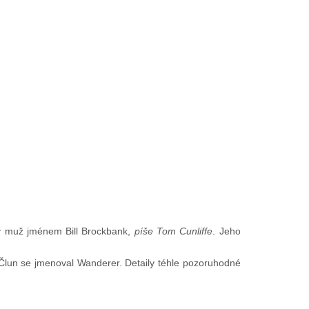
adý muž jménem Bill Brockbank,
píše Tom Cunliffe
. Jeho
 Člun se jmenoval Wanderer. Detaily téhle pozoruhodné