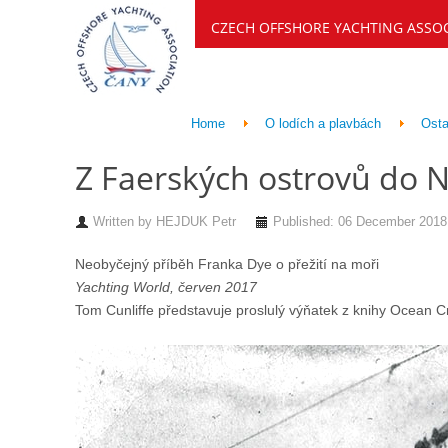
CZECH OFFSHORE YACHTING ASSO
Home
O lodích a plavbách
Osta
Z Faerských ostrovů do 
Written by
HEJDUK Petr
Published: 06 December 2018
Neobyčejný příběh Franka Dye o přežití na moři
Yachting World, červen 2017
Tom Cunliffe představuje proslulý výňatek z knihy Ocean 