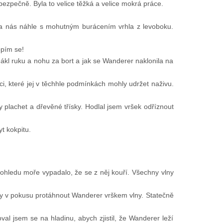
bezpečně. Byla to velice těžká a velice mokrá práce.
 na nás náhle s mohutným burácením vrhla z levoboku.
opím se!
ahákl ruku a nohu za bort a jak se Wanderer naklonila na
i, které jej v těchhle podmínkách mohly udržet naživu.
ahy plachet a dřevěné třísky. Hodlal jsem vršek odříznout
yt kokpitu.
dohledu moře vypadalo, že se z něj kouří. Všechny vlny
tvy v pokusu protáhnout Wanderer vrškem vlny. Statečně
al jsem se na hladinu, abych zjistil, že Wanderer leží