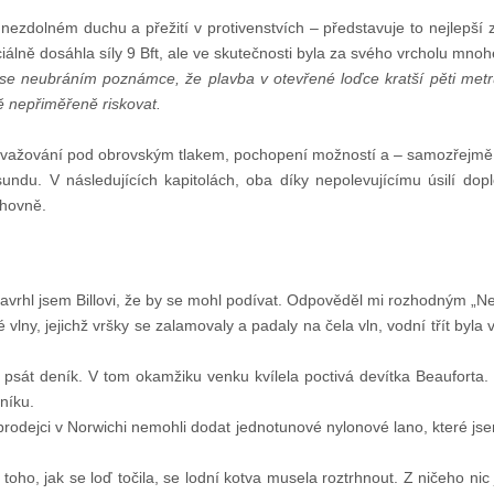
ezdolném duchu a přežití v protivenstvích – představuje to nejlepší
iciálně dosáhla síly 9 Bft, ale ve skutečnosti byla za svého vrcholu mnoh
fa se neubráním poznámce, že plavba v otevřené loďce kratší pěti met
ě nepřiměřeně riskovat.
o uvažování pod obrovským tlakem, pochopení možností a – samozřejmě 
ndu. V následujících kapitolách, oba díky nepolevujícímu úsilí dopl
ihovně.
Navrhl jsem Billovi, že by se mohl podívat. Odpověděl mi rozhodným „Ne
lny, jejichž vršky se zalamovaly a padaly na čela vln, vodní třít byla v
 psát deník. V tom okamžiku venku kvílela poctivá devítka Beauforta. B
níku.
odejci v Norwichi nemohli dodat jednotunové nylonové lano, které jsem 
oho, jak se loď točila, se lodní kotva musela roztrhnout. Z ničeho nic 