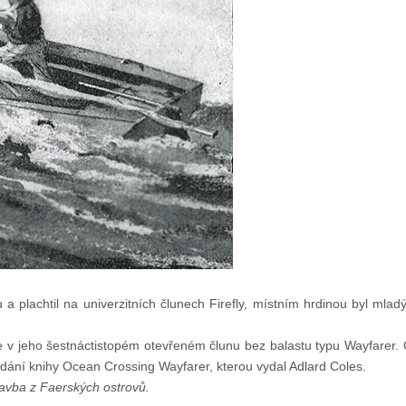
u a plachtil na univerzitních člunech Firefly, místním hrdinou byl ml
e v jeho šestnáctistopém otevřeném člunu bez balastu typu Wayfarer.
ydání knihy Ocean Crossing Wayfarer, kterou vydal Adlard Coles.
lavba z Faerských ostrovů.