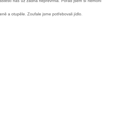
naštěstí nás už žádná nepřevrhla. Pořád jsem si nemohl
eně a otupěle. Zoufale jsme potřebovali jídlo.