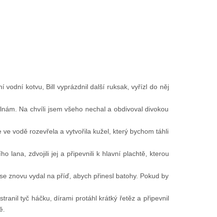
vodní kotvu, Bill vyprázdnil další ruksak, vyřízl do něj
 vlnám. Na chvíli jsem všeho nechal a obdivoval divokou
 ve vodě rozevřela a vytvořila kužel, který bychom táhli
lana, zdvojili jej a připevnili k hlavní plachtě, kterou
em se znovu vydal na příď, abych přinesl batohy. Pokud by
tranil tyč háčku, dírami protáhl krátký řetěz a připevnil
ě.