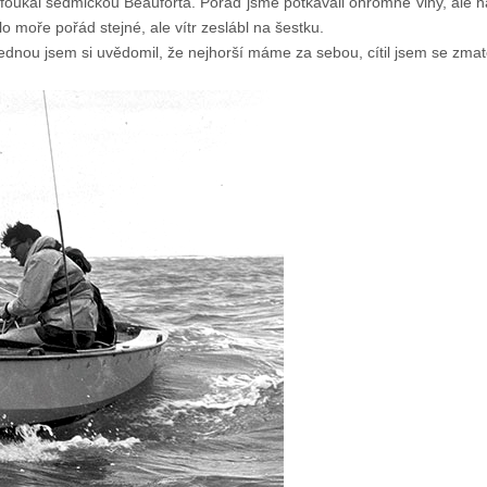
tr foukal sedmičkou Beauforta. Pořád jsme potkávali ohromné vlny, ale 
 moře pořád stejné, ale vítr zeslábl na šestku.
ajednou jsem si uvědomil, že nejhorší máme za sebou, cítil jsem se zmat