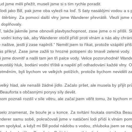
 jsme měli přežít, museli jsme si s tím rychle poradit.
lodi jako Bill, pak jsme oba vylezli na loď. S šaty nasáklými vodou a s
štěrbiny. Za pomoci další vlny jsme Wanderer převrátili. Vlezli jsme dov
e doplňovaly.
, takže jakmile jsme obnovili plavbyschopnost, zase jsme o ni přišli. S
vazy vodní kotvy tak, aby Wanderer otočil přídí proti vlnám a nás aby chrá
 naštve, jestli ji zase naplníš.“ Neměl jsem to říkat, protože vzápětí při
ás přikryl. Zase jsme zažili to hrozné potopení do tmavě zelené vody.
i jsme dovnitř a našli tam jen tři palce vody. Velice pozoruhodné! Wande
eustálý hluk, bodání vodní tříště a napětí při odhadování každé vlny. O
 setměním, byli bychom ve velkých potížích, protože bychom neviděli za
lký hlad, ale nenašli žádné jídlo. Začalo pršet, ale musela by přijít pr
 Beauforta s občasnými poryvy síly devět.
m poznali rozdíl v síle větru, ale začal jsem věřit tomu, že bychom m
lo znamenat, že bouře je u konce. Za svítání foukala osmička Beaufor
derer samu sobě, pokračovali jsme v natáčení lodi přídí k vlnám pom
jsem spolykal, a když mi Bill podal nádobu s vodou, zhluboka jsem se nap