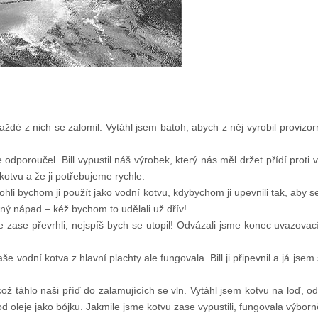
dé z nich se zalomil. Vytáhl jsem batoh, abych z něj vyrobil provizorní 
odporoučel. Bill vypustil náš výrobek, který nás měl držet přídí proti
kotvu a že ji potřebujeme rychle.
i bychom ji použít jako vodní kotvu, kdybychom ji upevnili tak, aby se
rný nápad – kéž bychom to udělali už dřív!
ase převrhli, nejspíš bych se utopil! Odvázali jsme konec uvazovacího 
aše vodní kotva z hlavní plachty ale fungovala. Bill ji připevnil a já js
ož táhlo naši příď do zalamujících se vln. Vytáhl jsem kotvu na loď, ods
od oleje jako bójku. Jakmile jsme kotvu zase vypustili, fungovala výborn