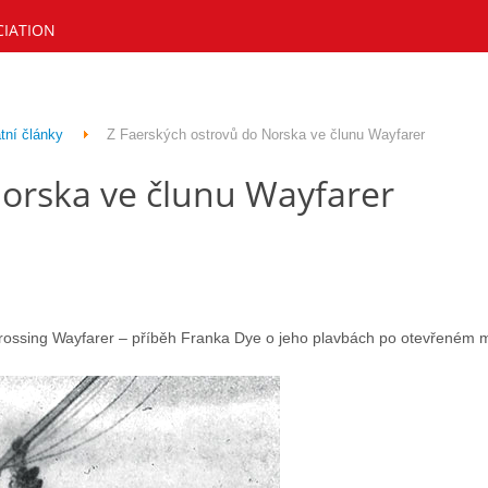
CIATION
tní články
Z Faerských ostrovů do Norska ve člunu Wayfarer
Norska ve člunu Wayfarer
Crossing Wayfarer – příběh Franka Dye o jeho plavbách po otevřeném m