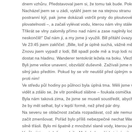
dnem vzhůru. Představoval jsem si, že tomu tak bude. Pokud
Nacházel jsem se u zádi, vytáhl jsem se na stejnou stranu 
postranní kýl, pak jsme dokázali vstrčit prsty do ploutvové 
plovatelnosti –, a začali vylévat vodu, kterou nám vlny stál
Třikrát se vlny zalomily přímo nad námi a zase naplnily loď
neskončili!“ Dal nám ji, a my jsme ji využili. Bill přitáhl ú
Ve 23:45 jsem zakřičel: „Bille, loď je úplně suchá, vážně mě
Znovu jsem vypadl z lodi, Bill spadl pode mě a trup lodi n
dostat na hladinu. Wanderer tentokrát ležela na boku. Vlezl
Byli jsme velice unavení, obzvlášť duševně. Zažívali jsme n
silný jako předtím. Pokud by se vítr neutišil před úplným
proti nim!
Ve středu půl hodiny po půlnoci byla úplná tma. Měli jsme ve
vidět a zdálo se, že vítr poněkud slábne – foukala osmička
Byla nám taková zima, že jsme se museli soustředit, abycho
že by měl selhat, byl v lepší formě, než před pár dny.
Na severu se oblačnost začala rozpadávat, což ale nemuse
začít zmenšovat. Pořád bylo příliš nebezpečné nechat Wan
silně třásli. Bylo mi špatně z množství slané vody, kterou 