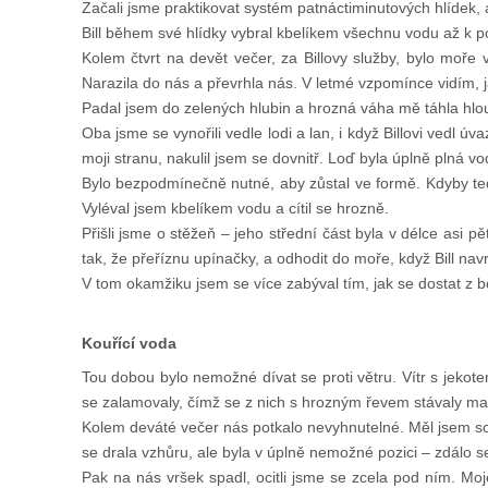
Začali jsme praktikovat systém patnáctiminutových hlídek, 
Bill během své hlídky vybral kbelíkem všechnu vodu až k po
Kolem čtvrt na devět večer, za Billovy služby, bylo moř
Narazila do nás a převrhla nás. V letmé vzpomínce vidím, j
Padal jsem do zelených hlubin a hrozná váha mě táhla hlou
Oba jsme se vynořili vedle lodi a lan, i když Billovi vedl 
moji stranu, nakulil jsem se dovnitř. Loď byla úplně plná vo
Bylo bezpodmínečně nutné, aby zůstal ve formě. Kdyby teď 
Vyléval jsem kbelíkem vodu a cítil se hrozně.
Přišli jsme o stěžeň – jeho střední část byla v délce asi pě
tak, že přeříznu upínačky, a odhodit do moře, když Bill navr
V tom okamžiku jsem se více zabýval tím, jak se dostat z b
Kouřící voda
Tou dobou bylo nemožné dívat se proti větru. Vítr s jekot
se zalamovaly, čímž se z nich s hrozným řevem stávaly mas
Kolem deváté večer nás potkalo nevyhnutelné. Měl jsem sot
se drala vzhůru, ale byla v úplně nemožné pozici – zdálo s
Pak na nás vršek spadl, ocitli jsme se zcela pod ním. Moj