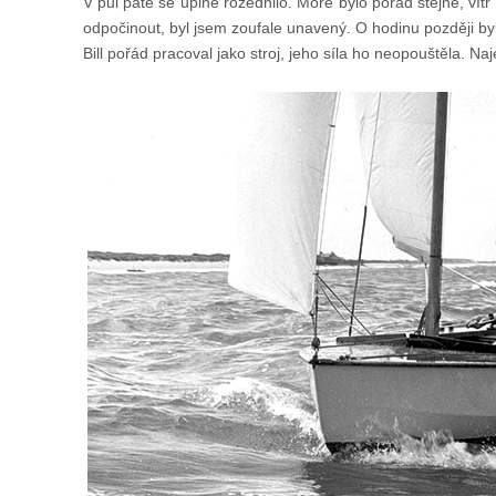
V půl páté se úplně rozednilo. Moře bylo pořád stejné, ví
odpočinout, byl jsem zoufale unavený. O hodinu později bylo
Bill pořád pracoval jako stroj, jeho síla ho neopouštěla. N