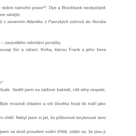
 z dobré námořní praxe**. Dye a Brockbank neobyčejně
em silnější.
rů v severním Atlantiku z Faerských ostrovů do Norska
– zarputilého odmítání porážky.
ouvají živí a zdraví. Kniha, kterou Frank a jeho žena
!“
šude. Seděl jsem na záďové bakistě, cítil silný respekt,
ylo mrazivě chladno a vítr člověka řezal do tváří jako
chtěl. Nebyl jsem si jist, že půltunové terylenové lano
jsem se dusil proudem vodní tříště, zdálo se, že jsou jí