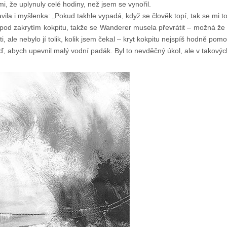
mi, že uplynuly celé hodiny, než jsem se vynořil.
a i myšlenka: „Pokud takhle vypadá, když se člověk topí, tak se mi to 
ále pod zakrytím kokpitu, takže se Wanderer musela převrátit – možná že 
, ale nebylo jí tolik, kolik jsem čekal – kryt kokpitu nejspíš hodně pomo
íď, abych upevnil malý vodní padák. Byl to nevděčný úkol, ale v takov