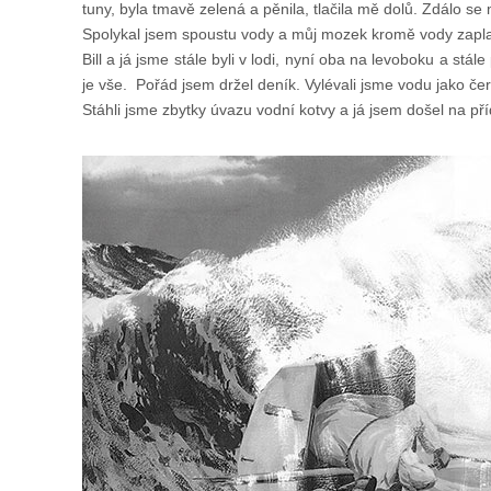
tuny, byla tmavě zelená a pěnila, tlačila mě dolů. Zdálo se 
Spolykal jsem spoustu vody a můj mozek kromě vody zaplavil
Bill a já jsme stále byli v lodi, nyní oba na levoboku a st
je vše. Pořád jsem držel deník. Vylévali jsme vodu jako čerti
Stáhli jsme zbytky úvazu vodní kotvy a já jsem došel na př