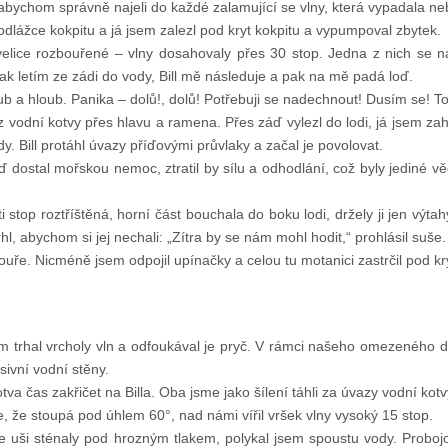
abychom správně najeli do každé zalamující se vlny, která vypadala ne
dlážce kokpitu a já jsem zalezl pod kryt kokpitu a vypumpoval zbytek.
e velice rozbouřené – vlny dosahovaly přes 30 stop. Jedna z nich se
ak letím ze zádi do vody, Bill mě následuje a pak na mě padá loď.
b a hloub. Panika – dolů!, dolů! Potřebuji se nadechnout! Dusím se! T
úvaz vodní kotvy přes hlavu a ramena. Přes záď vylezl do lodi, já jsem z
dy. Bill protáhl úvazy příďovými průvlaky a začal je povolovat.
dostal mořskou nemoc, ztratil by sílu a odhodlání, což byly jediné věc
ti stop roztříštěná, horní část bouchala do boku lodi, držely ji jen výt
hl, abychom si jej nechali: „Zítra by se nám mohl hodit,“ prohlásil suše.
ouře. Nicméně jsem odpojil upínačky a celou tu motanici zastrčil pod kr
em trhal vrcholy vln a odfoukával je pryč. V rámci našeho omezeného 
ivní vodní stěny.
va čas zakřičet na Billa. Oba jsme jako šílení táhli za úvazy vodní ko
e, že stoupá pod úhlem 60°, nad námi vířil vršek vlny vysoký 15 stop.
e uši sténaly pod hrozným tlakem, polykal jsem spoustu vody. Probojov