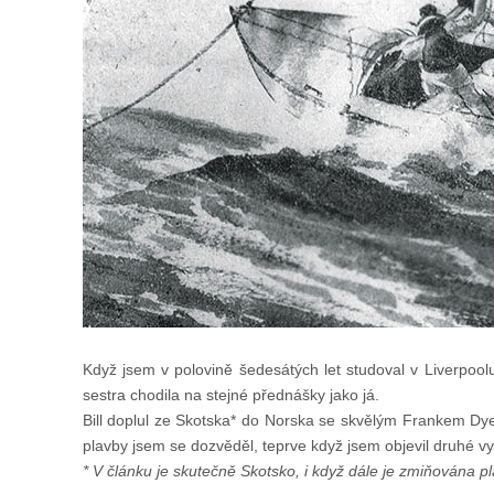
Když jsem v polovině šedesátých let studoval v Liverpool
sestra chodila na stejné přednášky jako já.
Bill doplul ze Skotska* do Norska se skvělým Frankem Dy
plavby jsem se dozvěděl, teprve když jsem objevil druhé v
* V článku je skutečně Skotsko, i když dále je zmiňována p