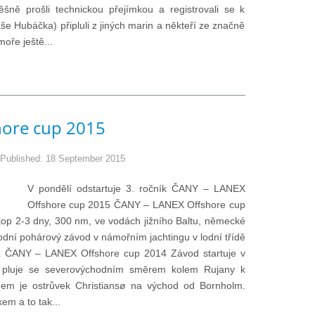
šně prošli technickou přejímkou a registrovali se k
e Hubáčka) připluli z jiných marin a někteří ze značně
oře ještě...
hore cup 2015
Published: 18 September 2015
V pondělí odstartuje 3. ročník ČANY – LANEX
Offshore cup 2015 ČANY – LANEX Offshore cup
stop 2-3 dny, 300 nm, ve vodách jižního Baltu, německé
rodní pohárový závod v námořním jachtingu v lodní třídě
z ČANY – LANEX Offshore cup 2014 Závod startuje v
n, pluje se severovýchodním směrem kolem Rujany k
em je ostrůvek Christiansø na východ od Bornholm.
em a to tak...