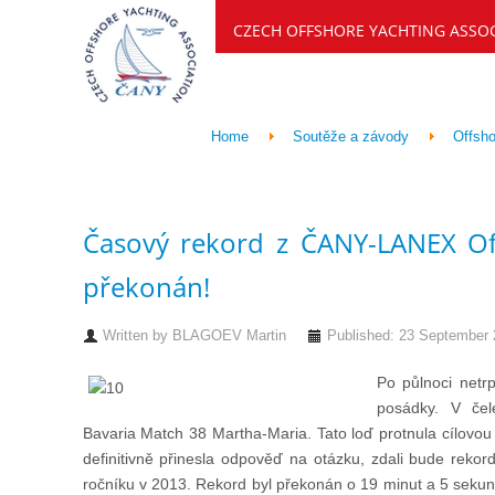
CZECH OFFSHORE YACHTING ASSO
Home
Soutěže a závody
Offsho
Časový rekord z ČANY-LANEX O
překonán!
Written by
BLAGOEV Martin
Published: 23 September
Po půlnoci netrp
posádky. V čel
Bavaria Match 38 Martha-Maria. Tato loď protnula cílovou l
definitivně přinesla odpověď na otázku, zdali bude reko
ročníku v 2013. Rekord byl překonán o 19 minut a 5 sekund