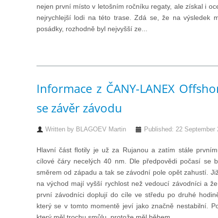
nejen první místo v letošním ročníku regaty, ale získal i
nejrychlejší lodi na této trase. Zdá se, že na výsledek m
posádky, rozhodně byl nejvyšší ze...
Informace z ČANY-LANEX Offshor
se závěr závodu
Written by
BLAGOEV Martin
Published: 22 September
Hlavní část flotily je už za Rujanou a zatím stále první
cílové čáry necelých 40 nm. Dle předpovědi počasí se b
směrem od západu a tak se závodní pole opět zahustí. Již 
na východ mají vyšší rychlost než vedoucí závodníci a že
první závodníci doplují do cíle ve středu po druhé hodině
který se v tomto momentě jeví jako značně nestabilní. 
který měl trochu smůlu, protože měl během...