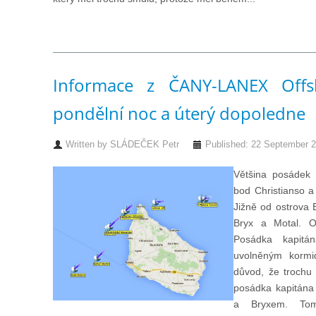
Informace z ČANY-LANEX Off
pondělní noc a úterý dopoledne
Written by
SLÁDEČEK Petr
Published: 22 September 
Většina posádek 
bod Christianso a
Jižně od ostrova 
Bryx a Motal. Ost
Posádka kapitá
uvolněným kormi
důvod, že trochu 
posádka kapitána
a Bryxem. To