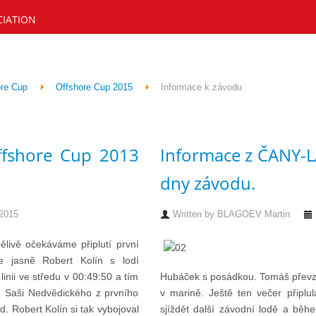
CIATION
re Cup
Offshore Cup 2015
Informace k závodu
ffshore Cup 2013
Informace z ČANY-L
dny závodu.
 2015
Written by
BLAGOEV Martin
ělivě očekáváme připlutí první
e jasně Robert Kolín s lodí
inii ve středu v 00:49:50 a tím
Hubáček s posádkou. Tomáš převzal 
rd Saši Nedvědického z prvního
v marině. Ještě ten večer připlu
. Robert Kolín si tak vybojoval
sjíždět další závodní lodě a běh