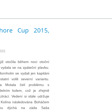
shore Cup 2015,
2015
již otočila během noci otoční
 vydala se na zpáteční plavbu.
Bornholm se vydali jen kapitáni
atní volili severní variantu.
na Motala čelí problému s
delním kolem, což je zřejmě
ztrácí. Vedení si stále udržuje
 Kolína následována Boháčem
mu dýchá na záda Saša