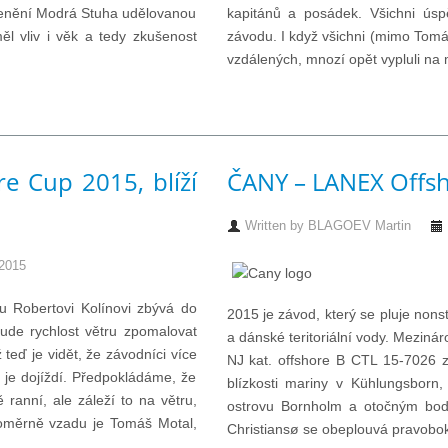
 ocenění Modrá Stuha udělovanou
kapitánů a posádek. Všichni úspě
ěl vliv i věk a tedy zkušenost
závodu. I když všichni (mimo Tomáš
vzdálených, mnozí opět vypluli na m
e Cup 2015, blíží
ČANY – LANEX Offs
Written by
BLAGOEV Martin
 2015
mu Robertovi Kolínovi zbývá do
2015 je závod, který se pluje non
ude rychlost větru zpomalovat
a dánské teritoriální vody. Meziná
teď je vidět, že závodníci více
NJ kat. offshore B CTL 15-7026 
 je dojíždí. Předpokládáme, že
blízkosti mariny v Kühlungsbor
 ranní, ale záleží to na větru,
ostrovu Bornholm a otočným bod
Poměrně vzadu je Tomáš Motal,
Christiansø se obeplouvá pravobok