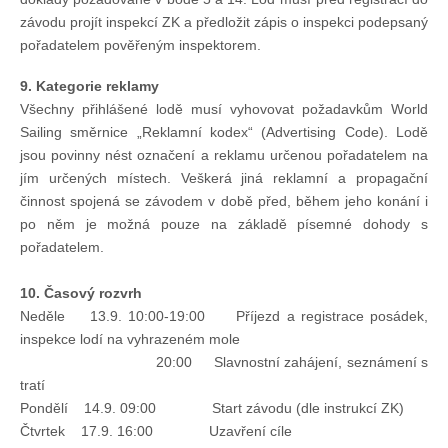
závodu projít inspekcí ZK a předložit zápis o inspekci podepsaný
pořadatelem pověřeným inspektorem.
9. Kategorie reklamy
Všechny přihlášené lodě musí vyhovovat požadavkům World
Sailing směrnice „Reklamní kodex“ (Advertising Code). Lodě
jsou povinny nést označení a reklamu určenou pořadatelem na
jím určených místech. Veškerá jiná reklamní a propagační
činnost spojená se závodem v době před, během jeho konání i
po něm je možná pouze na základě písemné dohody s
pořadatelem.
10. Časový rozvrh
Neděle 13.9. 10:00-19:00 Příjezd a registrace posádek,
inspekce lodí na vyhrazeném mole
20:00 Slavnostní zahájení, seznámení s
tratí
Pondělí 14.9. 09:00 Start závodu (dle instrukcí ZK)
Čtvrtek 17.9. 16:00 Uzavření cíle