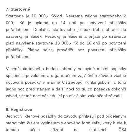
7. Startovné
Startovné je 10 000,- Kč/loď. Nevratná záloha startovného 2
000,- Kč je splatná do 14 dnů po potvrzení přihlášky
pořadatelem. Doplatek startovného je pak třeba uhradit do
uzávěrky přihlášek. Posádky přihlášené a přijaté po uzávěrce
platí navýšené startovné 13 000,- Kč do 10 dnů po potvrzení
přihlášky. Platby nelze provádět bez potvrzení přihlášky
pořadatelem.
V ceně startovného budou zahrnuty nezbytné místní poplatky
spojené s povolením a organizačním zajištěním závodu včetně
nocování posádky v maríně Ostseebad Kühlungsborn, z toho
jednu noc před startem a další noci po té, co posádka dokončí
závod, včetně noci následující po oficiálním zakončení závodu.
8. Registrace
Jednotliví členové posádky do závodu přihlašují pod přiděleným
startovním číslem vyplněním webového formuláře, který bude k
tomuto účelu zřízení na stránkách ČSJ