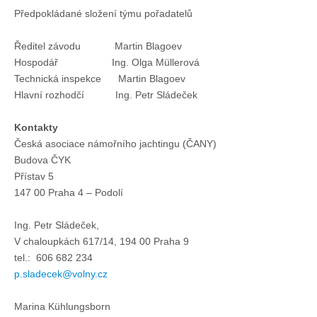
Předpokládané složení týmu pořadatelů
Ředitel závodu Martin Blagoev
Hospodář Ing. Olga Müllerová
Technická inspekce Martin Blagoev
Hlavní rozhodčí Ing. Petr Sládeček
Kontakty
Česká asociace námořního jachtingu (ČANY)
Budova ČYK
Přístav 5
147 00 Praha 4 – Podolí
Ing. Petr Sládeček,
V chaloupkách 617/14, 194 00 Praha 9
tel.: 606 682 234
p.sladecek@volny.cz
Marina Kühlungsborn