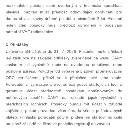
maximálním počtem osob uvedeným v technické specifikaci
plavidla. Kapitán musí předložit odpovídající oprávnění pro
danou oblast plavby držené po dobu minimálně 2 let. Alespoň
jeden člen posádky musí předložit oprávnění k používání
námořní VHF radiostanice.
6. Přihlášky
Uzávěrka přihlášek je do 31. 7. 2026. Posádku může přihlásit
její zástupce na základě přihlášky zveřejněné na webu ČANY
zasláním její vyplněné kopie na uvedenou emailovou nebo
poštovní adresu. Pokud je loď vybavena platným proměřovacím
ORC certifikátem, přiloží se k přihlášce také jeho kopie.
Pořadatel si vyhrazuje právo omezit počet startujících lodí a
garantuje účast přednostně posádkám nominovaným do
pohárových soutěží ČANY na základě jejich výsledků v
předchozích ročnících. Posádky budou mít účast v závodě
zajištěnu, pokud provedou včas úhradu všech požadovaných
plateb. Přihlášku pořadatel potvrdí přidělením startovního čísla
na jehož základě se členové posádky registrují do závodu.