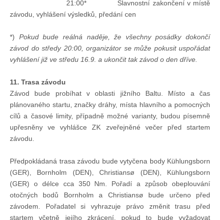
21:00* Slavnostní zakončení v místě
závodu, vyhlášení výsledků, předání cen
*)
Pokud bude reálná naděje, že všechny posádky dokončí
závod do středy 20:00, organizátor se může pokusit uspořádat
vyhlášení již ve středu 16.9. a ukončit tak závod o den dříve.
11. Trasa závodu
Závod bude probíhat v oblasti jižního Baltu. Místo a čas
plánovaného startu, značky dráhy, místa hlavního a pomocných
cílů a časové limity, případně možné varianty, budou písemně
upřesněny ve vyhlášce ZK zveřejněné večer před startem
závodu.
Předpokládaná trasa závodu bude vytyčena body Kühlungsborn
(GER), Bornholm (DEN), Christiansø (DEN), Kühlungsborn
(GER) o délce cca 350 Nm. Pořadí a způsob obeplouvání
otočných bodů Bornholm a Christiansø bude určeno před
závodem. Pořadatel si vyhrazuje právo změnit trasu před
startem včetně jejího zkrácení, pokud to bude vyžadovat