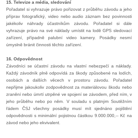
15. Televize a média, sledování
Pořadatel si vyhrazuje právo pořizovat z průběhu závodu a jeho
příprav fotografický, video nebo audio záznam bez povinnosti
jakékoliv náhrady účastníkům závodu. Pořadatel si dále
vyhrazuje právo na své náklady umístit na lodě GPS sledovací
zařízení, případně palubní video kamery. Posádky nesmí
úmyslně bránit činnosti těchto zařízení.
16. Odpovědnost
Závodníci se účastní závodu na vlastní nebezpečí a náklady.
Každý závodník plně odpovídá za škody způsobené na lodích,
osobách a dalších věcech v prostoru závodu. Pořadatel
nepřijme jakoukoliv zodpovědnost za materiálovou škodu nebo
zranění nebo úmrtí utrpěné ve spojení se závodem, před ním, v
jeho průběhu nebo po něm. V souladu s platným Soutěžním
řádem ČSJ všechny posádky musí mít sjednáno pojištění
odpovědnosti s minimální pojistnou částkou 9.000.000,-- Kč na
závod nebo jeho ekvivalent.