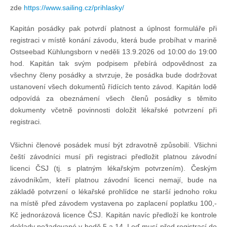
zde
https://www.sailing.cz/prihlasky/
Kapitán posádky pak potvrdí platnost a úplnost formuláře při
registraci v místě konání závodu, která bude probíhat v marině
Ostseebad Kühlungsborn v neděli 13.9.2026 od 10:00 do 19:00
hod. Kapitán tak svým podpisem přebírá odpovědnost za
všechny členy posádky a stvrzuje, že posádka bude dodržovat
ustanovení všech dokumentů řídících tento závod. Kapitán lodě
odpovídá za obeznámení všech členů posádky s těmito
dokumenty včetně povinnosti doložit lékařské potvrzení při
registraci.
Všichni členové posádek musí být zdravotně způsobilí. Všichni
čeští závodníci musí při registraci předložit platnou závodní
licenci ČSJ (tj. s platným lékařským potvrzením). Českým
závodníkům, kteří platnou závodní licenci nemají, bude na
základě potvrzení o lékařské prohlídce ne starší jednoho roku
na místě před závodem vystavena po zaplacení poplatku 100,-
Kč jednorázová licence ČSJ. Kapitán navíc předloží ke kontrole
doklady požadované v bodě 5 a 14. Loď musí před registrací do