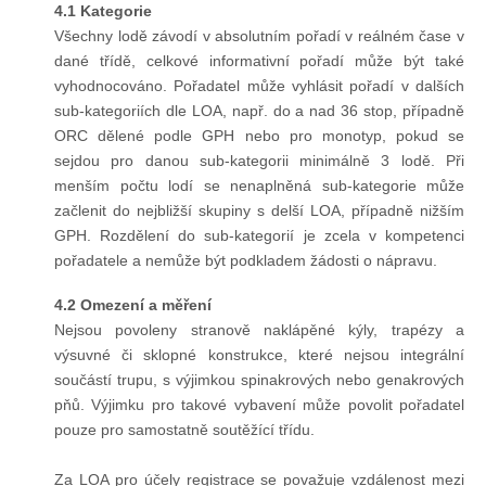
4.1 Kategorie
Všechny lodě závodí v absolutním pořadí v reálném čase v
dané třídě, celkové informativní pořadí může být také
vyhodnocováno. Pořadatel může vyhlásit pořadí v dalších
sub-kategoriích dle LOA, např. do a nad 36 stop, případně
ORC dělené podle GPH nebo pro monotyp, pokud se
sejdou pro danou sub-kategorii minimálně 3 lodě. Při
menším počtu lodí se nenaplněná sub-kategorie může
začlenit do nejbližší skupiny s delší LOA, případně nižším
GPH. Rozdělení do sub-kategorií je zcela v kompetenci
pořadatele a nemůže být podkladem žádosti o nápravu.
4.2 Omezení a měření
Nejsou povoleny stranově naklápěné kýly, trapézy a
výsuvné či sklopné konstrukce, které nejsou integrální
součástí trupu, s výjimkou spinakrových nebo genakrových
pňů. Výjimku pro takové vybavení může povolit pořadatel
pouze pro samostatně soutěžící třídu.
Za LOA pro účely registrace se považuje vzdálenost mezi