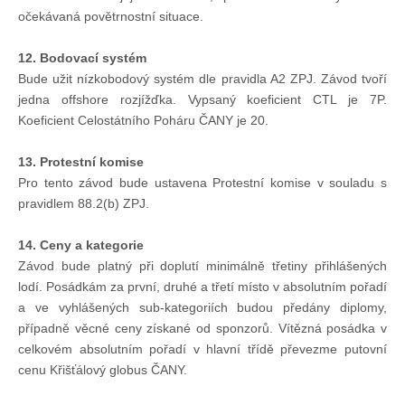
očekávaná povětrnostní situace.
12. Bodovací systém
Bude užit nízkobodový systém dle pravidla A2 ZPJ. Závod tvoří
jedna offshore rozjížďka. Vypsaný koeficient CTL je 7P.
Koeficient Celostátního Poháru ČANY je 20.
13. Protestní komise
Pro tento závod bude ustavena Protestní komise v souladu s
pravidlem 88.2(b) ZPJ.
14. Ceny a kategorie
Závod bude platný při doplutí minimálně třetiny přihlášených
lodí. Posádkám za první, druhé a třetí místo v absolutním pořadí
a ve vyhlášených sub-kategoriích budou předány diplomy,
případně věcné ceny získané od sponzorů. Vítězná posádka v
celkovém absolutním pořadí v hlavní třídě převezme putovní
cenu Křišťálový globus ČANY.