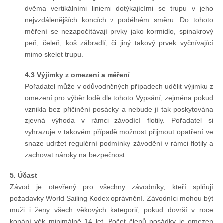
dvěma vertikálními liniemi dotýkajícími se trupu v jeho
nejvzdálenějších koncích v podélném směru. Do tohoto
měření se nezapočítávají prvky jako kormidlo, spinakrový
peň, čeleň, koš zábradlí, či jiný takový prvek vyčnívající
mimo skelet trupu.
4.3 Výjimky z omezení a měření
Pořadatel může v odůvodněných případech udělit výjimku z
omezení pro výběr lodě dle tohoto Vypsání, zejména pokud
vznikla bez přičinění posádky a nebude jí tak poskytována
zjevná výhoda v rámci závodící flotily. Pořadatel si
vyhrazuje v takovém případě možnost přijmout opatření ve
snaze udržet regulérní podmínky závodění v rámci flotily a
zachovat nároky na bezpečnost.
5. Účast
Závod je otevřený pro všechny závodníky, kteří splňují
požadavky World Sailing Kodex oprávnění. Závodníci mohou být
muži i ženy všech věkových kategorií, pokud dovrší v roce
konání věk minimálně 14 let. Počet členů posádky je omezen