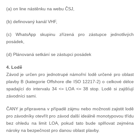
(a) on line nástěnku na webu ČSJ,
(b) definovaný kanál VHF,
(c) WhatsApp skupinu zřízená pro zástupce jednotlivých
posádek,
(d) Plánovaná setkání se zástupci posádek
4. Lodě
Závod je určen pro jednotrupé námořní lodě určené pro oblast
plavby B (kategorie Offshore dle ISO 12217-2) o celkové délce
spadající do intervalu 34 <= LOA <= 38 stop. Lodě si zajišťují
závodníci sami.
ČANY je připravena v případě zájmu nebo možnosti zajistit lodě
pro závodníky otevřít pro závod další ideálně monotypovou třídu
bez ohledu na limit LOA, pokud tato bude splňovat zejména
nároky na bezpečnost pro danou oblast plavby.