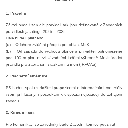
Německo
1. Pravidla
Závod bude řízen dle pravidel, tak jsou definovaná v Závodních
pravidlech jachtingu 2025 – 2028
Dále bude uplatněno
(a) Offshore zvláštní předpis pro oblast Mo3
(b) Od západu do východu Slunce a při viditelnosti omezené
pod 100 m platí mezi závodními loděmi výhradně Mezinárodní
pravidla pro zabránění srážkám na moři (IRPCAS).
2. Plachetní směrnice
PS budou spolu s dalšími propozicemi a informačními materiály
všem přihlášeným posádkám k dispozici nejpozději do zahájení
závodu.
3. Komunikace
Pro komunikaci se závodníky bude Závodní komise používat