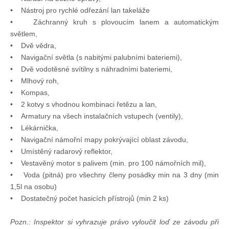
• Nástroj pro rychlé odřezání lan takeláže
• Záchranný kruh s plovoucím lanem a automatickým
světlem,
• Dvě vědra,
• Navigační světla (s nabitými palubními bateriemi),
• Dvě vodotěsné svítilny s náhradními bateriemi,
• Mlhový roh,
• Kompas,
• 2 kotvy s vhodnou kombinaci řetězu a lan,
• Armatury na všech instalačních vstupech (ventily),
• Lékárnička,
• Navigační námořní mapy pokrývající oblast závodu,
• Umístěný radarový reflektor,
• Vestavěný motor s palivem (min. pro 100 námořních mil),
• Voda (pitná) pro všechny členy posádky min na 3 dny (min
1,5l na osobu)
• Dostatečný počet hasicích přístrojů (min 2 ks)
Pozn.: Inspektor si vyhrazuje právo vyloučit loď ze závodu při