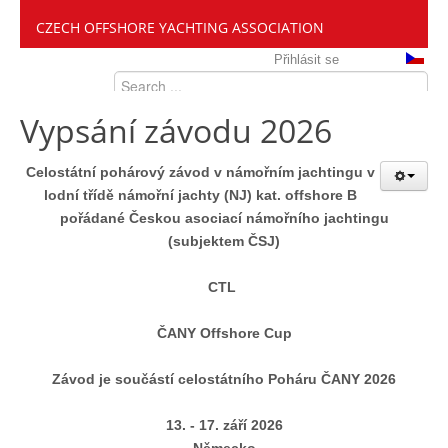
CZECH OFFSHORE YACHTING ASSOCIATION
Přihlásit se
Vypsání závodu 2026
Celostátní pohárový závod v námořním jachtingu v
lodní třídě námořní jachty (NJ) kat. offshore B
pořádané Českou asociací námořního jachtingu
(subjektem ČSJ)
CTL
ČANY Offshore Cup
Závod je součástí celostátního Poháru ČANY 2026
13. - 17. září 2026