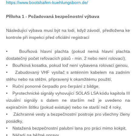
https://www.bootshafen-kuehlungsborn.de/
Příloha 1 - Požadovaná bezpečnostní výbava
Následující výbava musí být na lodi, když závodí, předložena ke
kontrole při inspekci před oficiální registrací
• Bouřková hlavní plachta (pokud nemá hlavní plachta
dostatečný počet refovacích pásů - min. 2 nebo není rolovací),
• Bouřková kosatka, pokud loď není vybavena rolovací genou,
• Zabudovaný VHF vysílač s anténním kabelem na zadním
stěhu nebo na stěžni, připravený k okamžitému použití,
• Ruční ponorné čerpadlo pro čerpání z bildge,
• Pyrotechnické signály vyhovující SOLAS LSA kódu kapitola III
vizuální signály s datem ne starším než je uvedeno na
expiračním štítku (pokud existuje) nebo ne starší než 4 roky,
• Záchranné vesty a bezpečnostní postroje pro všechny členy
posádky,
• Natažená bezpečnostní palubní lana pro práci mimo kokpit,
• Nářadí na běžné opravy,