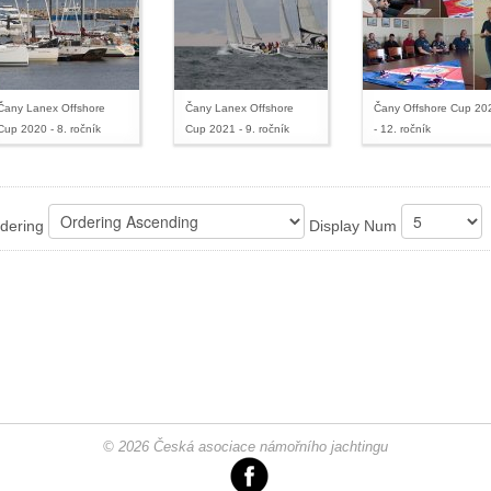
Čany Lanex Offshore
Čany Lanex Offshore
Čany Offshore Cup 20
Cup 2020 - 8. ročník
Cup 2021 - 9. ročník
- 12. ročník
dering
Display Num
© 2026 Česká asociace námořního jachtingu