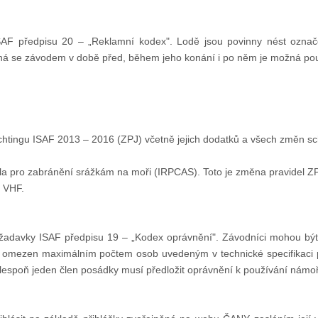
AF předpisu 20 – „Reklamní kodex". Lodě jsou povinny nést označ
jená se závodem v době před, během jeho konání i po něm je možná p
jachtingu ISAF 2013 – 2016 (ZPJ) včetně jejich dodatků a všech změn s
la pro zabránění srážkám na moři (IRPCAS). Toto je změna pravidel ZPJ
u VHF.
požadavky ISAF předpisu 19 – „Kodex oprávnění". Závodníci mohou být
e omezen maximálním počtem osob uvedeným v technické specifikaci pl
Alespoň jeden člen posádky musí předložit oprávnění k používání námoř