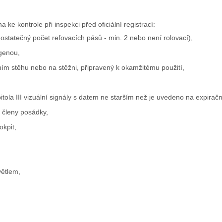
 ke kontrole při inspekci před oficiální registrací:
statečný počet refovacích pásů - min. 2 nebo není rolovací),
genou,
m stěhu nebo na stěžni, připravený k okamžitému použití,
la III vizuální signály s datem ne starším než je uvedeno na expirační
 členy posádky,
kpit,
ětlem,