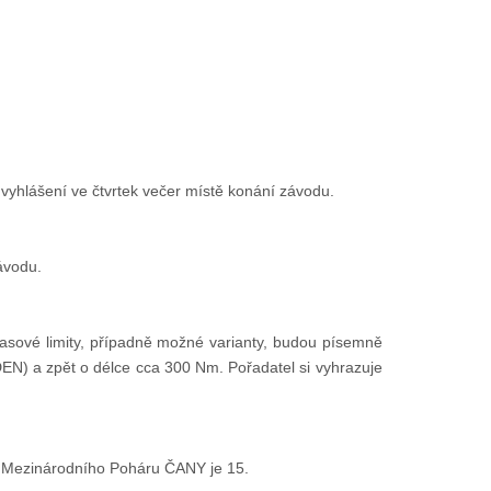
vyhlášení ve čtvrtek večer místě konání závodu.
ávodu.
 časové limity, případně možné varianty, budou písemně
N) a zpět o délce cca 300 Nm. Pořadatel si vyhrazuje
ent Mezinárodního Poháru ČANY je 15.