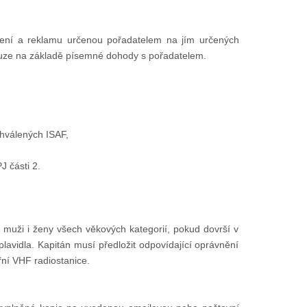
ení a reklamu určenou pořadatelem na jím určených
ouze na základě písemné dohody s pořadatelem.
chválených ISAF,
 části 2.
 muži i ženy všech věkových kategorií, pokud dovrší v
avidla. Kapitán musí předložit odpovídající oprávnění
ní VHF radiostanice.