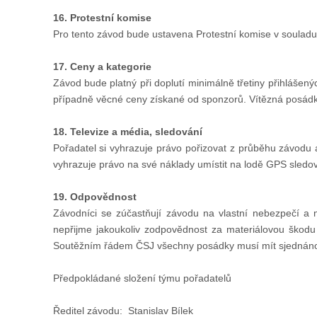
16. Protestní komise
Pro tento závod bude ustavena Protestní komise v souladu
17. Ceny a kategorie
Závod bude platný při doplutí minimálně třetiny přihlášen
případně věcné ceny získané od sponzorů. Vítězná posádk
18. Televize a média, sledování
Pořadatel si vyhrazuje právo pořizovat z průběhu závodu 
vyhrazuje právo na své náklady umístit na lodě GPS sledov
19. Odpovědnost
Závodníci se zúčastňují závodu na vlastní nebezpečí a
nepřijme jakoukoliv zodpovědnost za materiálovou škod
Soutěžním řádem ČSJ všechny posádky musí mít sjednáno po
Předpokládané složení týmu pořadatelů
Ředitel závodu: Stanislav Bílek