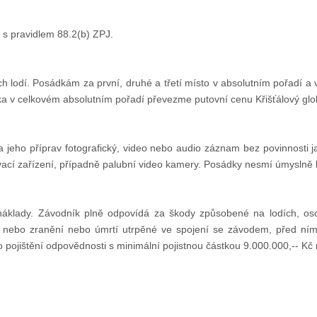
 s pravidlem 88.2(b) ZPJ.
ých lodí. Posádkám za první, druhé a třetí místo v absolutním pořadí 
a v celkovém absolutním pořadí převezme putovní cenu Křišťálový gl
a jeho příprav fotografický, video nebo audio záznam bez povinnosti 
ací zařízení, případně palubní video kamery. Posádky nesmí úmyslně brá
 náklady. Závodník plně odpovídá za škody způsobené na lodích, os
u nebo zranění nebo úmrtí utrpěné ve spojení se závodem, před ní
jištění odpovědnosti s minimální pojistnou částkou 9.000.000,-- Kč 