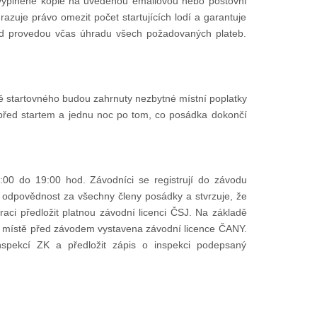
 vyplněné kopie na uvedenou emailovou nebo poštovní
azuje právo omezit počet startujících lodí a garantuje
d provedou včas úhradu všech požadovaných plateb.
ceně startovného budou zahrnuty nezbytné místní poplatky
před startem a jednu noc po tom, co posádka dokončí
00 do 19:00 hod. Závodníci se registrují do závodu
á odpovědnost za všechny členy posádky a stvrzuje, že
aci předložit platnou závodní licenci ČSJ. Na základě
na místě před závodem vystavena závodní licence ČANY.
spekcí ZK a předložit zápis o inspekci podepsaný