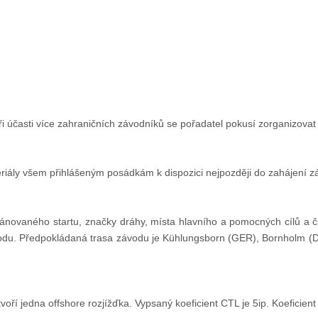
 účasti více zahraničních závodníků se pořadatel pokusí zorganizovat 
riály všem přihlášeným posádkám k dispozici nejpozději do zahájení z
 plánovaného startu, značky dráhy, místa hlavního a pomocných cílů a
du. Předpokládaná trasa závodu je Kühlungsborn (GER), Bornholm (DE
voří jedna offshore rozjížďka. Vypsaný koeficient CTL je 5ip. Koefici