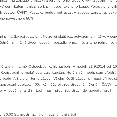
ihlásit na základě přihlášky zveřejněné na webu ČANY zasláním její
rtifikátem, přiloží se k přihlášce také jeho kopie. Pořadatel si vyhr
soutěží ČANY. Posádky budou mít účast v závodě zajištěnu, poku
ovné navýšené o 50%.
ní přihlášky pořadatelem. Nelze jej platit bez potvrzení přihlášky. V 
četně minimálně dvou nocování posádky v maríně, z toho jednu noc 
stě ZK v marině Ostseebad Kühlungsborn v neděli 21.9.2014 od 10:
Registrační formulář potvrzuje kapitán, který s vým podpisem přebír
du 7, řídících tento závod. Všichni čeští závodníci musí při registr
 po zaplacení poplatku 400,- Kč může být registrovaným členům ČANY 
né v bodě 8 a 19. Loď musí před registrací do závodu projít in
í 20:00 Slavnostní zahájení, seznámení s tratí