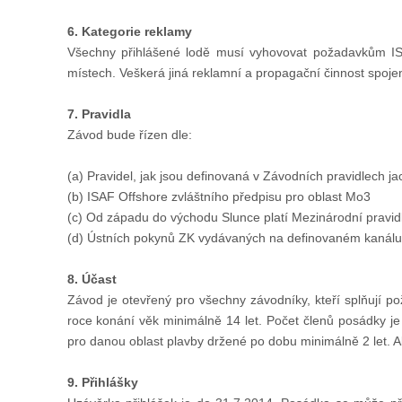
6. Kategorie reklamy
Všechny přihlášené lodě musí vyhovovat požadavkům IS
místech. Veškerá jiná reklamní a propagační činnost spo
7. Pravidla
Závod bude řízen dle:
(a) Pravidel, jak jsou definovaná v Závodních pravidlech 
(b) ISAF Offshore zvláštního předpisu pro oblast Mo3
(c) Od západu do východu Slunce platí Mezinárodní pravid
(d) Ústních pokynů ZK vydávaných na definovaném kanál
8. Účast
Závod je otevřený pro všechny závodníky, kteří splňují 
roce konání věk minimálně 14 let. Počet členů posádky j
pro danou oblast plavby držené po dobu minimálně 2 let. 
9. Přihlášky