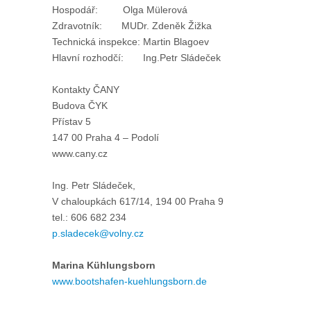
Hospodář: Olga Mülerová
Zdravotník: MUDr. Zdeněk Žižka
Technická inspekce: Martin Blagoev
Hlavní rozhodčí: Ing.Petr Sládeček
Kontakty ČANY
Budova ČYK
Přístav 5
147 00 Praha 4 – Podolí
www.cany.cz
Ing. Petr Sládeček,
V chaloupkách 617/14, 194 00 Praha 9
tel.: 606 682 234
p.sladecek@volny.cz
Marina Kühlungsborn
www.bootshafen-kuehlungsborn.de