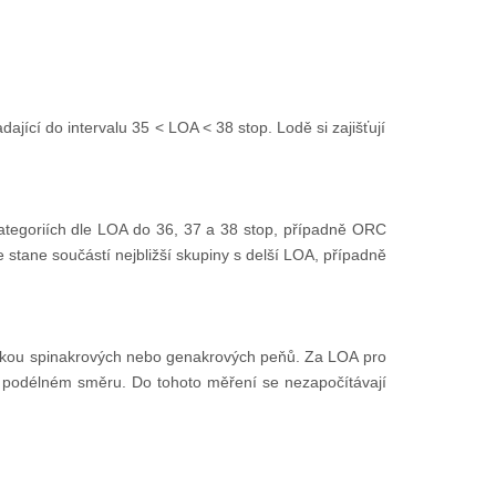
jící do intervalu 35 < LOA < 38 stop. Lodě si zajišťují
kategoriích dle LOA do 36, 37 a 38 stop, případně ORC
stane součástí nejbližší skupiny s delší LOA, případně
ýjimkou spinakrových nebo genakrových peňů. Za LOA pro
h v podélném směru. Do tohoto měření se nezapočítávají