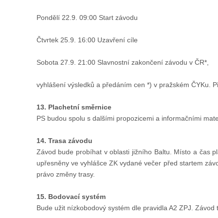
Pondělí 22.9. 09:00 Start závodu
Čtvrtek 25.9. 16:00 Uzavření cíle
Sobota 27.9. 21:00 Slavnostní zakončení závodu v ČR*,
vyhlášení výsledků a předáním cen *) v pražském ČYKu. Při
13. Plachetní směrnice
PS budou spolu s dalšími propozicemi a informačními mate
14. Trasa závodu
Závod bude probíhat v oblasti jižního Baltu. Místo a čas
upřesněny ve vyhlášce ZK vydané večer před startem závo
právo změny trasy.
15. Bodovací systém
Bude užit nízkobodový systém dle pravidla A2 ZPJ. Závod t