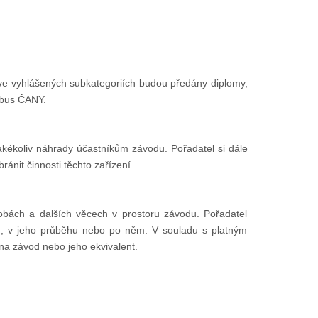
a ve vyhlášených subkategoriích budou předány diplomy,
obus ČANY.
jakékoliv náhrady účastníkům závodu. Pořadatel si dále
nit činnosti těchto zařízení.
obách a dalších věcech v prostoru závodu. Pořadatel
m, v jeho průběhu nebo po něm. V souladu s platným
na závod nebo jeho ekvivalent.