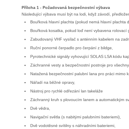
Příloha 1 - Požadovaná bezpečnostní výbava
Následující výbava musí být na lodi, když závodí, předložena
Bouřková hlavní plachta (pokud nemá hlavní plachta do
Bouřková kosatka, pokud loď není vybavena rolovací 
Zabudovaný VHF vysílač s anténním kabelem na zadní
Ruční ponorné čerpadlo pro čerpání z bildge,
Pyrotechnické signály vyhovující SOLAS LSA kódu kapito
Záchranné vesty a bezpečnostní postroje pro všechny
Natažená bezpečnostní palubní lana pro práci mimo ko
Nářadí na běžné opravy,
Nástroj pro rychlé odřezání lan takeláže
Záchranný kruh s plovoucím lanem a automatickým sv
Dvě vědra,
Navigační světla (s nabitými palubními bateriemi),
Dvě vodotěsné svítilny s náhradními bateriemi,