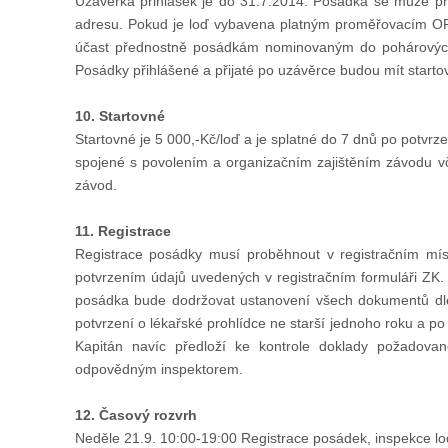
Uzávěrka přihlášek je do 31.7.2014. Posádka se může př
adresu. Pokud je loď vybavena platným proměřovacím ORC ce
účast přednostně posádkám nominovaným do pohárových 
Posádky přihlášené a přijaté po uzávěrce budou mít start
10. Startovné
Startovné je 5 000,-Kč/loď a je splatné do 7 dnů po potvrze
spojené s povolením a organizačním zajištěním závodu v
závod.
11. Registrace
Registrace posádky musí proběhnout v registračním mí
potvrzením údajů uvedených v registračním formuláři ZK. 
posádka bude dodržovat ustanovení všech dokumentů dle bo
potvrzení o lékařské prohlídce ne starší jednoho roku a
Kapitán navíc předloží ke kontrole doklady požadova
odpovědným inspektorem.
12. Časový rozvrh
Neděle 21.9. 10:00-19:00 Registrace posádek, inspekce lod