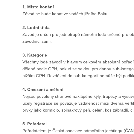
1. Místo konání
Závod se bude konat ve vodách jižního Baltu.
2. Lodní třída
Závod je určen pro jednotrupé námořní lodě určené pro obla
závodníci sami.
3. Kategorie
Všechny lodě závodí v hlavním celkovém absolutní pořadí
dělené podle GPH, pokud se sejdou pro danou sub-kategorii
nižším GPH. Rozdělení do sub-kategorií nemůže být podkl
4. Omezení a měření
Nejsou povoleny stranově naklápěné kýly, trapézy a výsuvn
účely registrace se považuje vzdálenost mezi dvěma verti
prvky jako kormidlo, spinakrový peň, čeleň, koš zábradlí, či
5. Pořadatel
Pořadatelem je Česká asociace námořního jachtingu (ČANY)