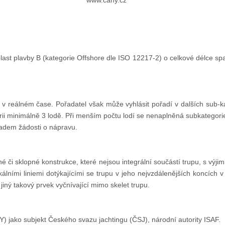
www.cany.cz
st plavby B (kategorie Offshore dle ISO 12217-2) o celkové délce spada
 v reálném čase. Pořadatel však může vyhlásit pořadí v dalších sub-
 minimálně 3 lodě. Při menším počtu lodí se nenaplněná subkategorie 
adem žádosti o nápravu.
é či sklopné konstrukce, které nejsou integrální součástí trupu, s v
kálními liniemi dotýkajícími se trupu v jeho nejvzdálenějších koncíc
 jiný takový prvek vyčnívající mimo skelet trupu.
 jako subjekt Českého svazu jachtingu (ČSJ), národní autority ISAF.