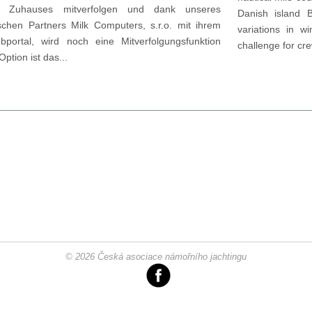
 Zuhauses mitverfolgen und dank unseres
Danish island 
schen Partners Milk Computers, s.r.o. mit ihrem
variations in w
portal, wird noch eine Mitverfolgungsfunktion
challenge for cr
ption ist das...
© 2026 Česká asociace námořního jachtingu