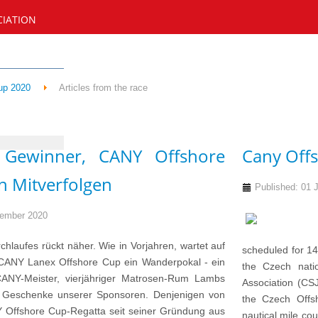
CIATION
up 2020
Articles from the race
r Gewinner, CANY Offshore
Cany Off
 Mitverfolgen
Published: 01 
tember 2020
chlaufes rückt näher. Wie in Vorjahren, wartet auf
scheduled for 14
CANY Lanex Offshore Cup ein Wanderpokal - ein
the Czech nati
 CANY-Meister, vierjähriger Matrosen-Rum Lambs
Association (CS
e Geschenke unserer Sponsoren. Denjenigen von
the Czech Offs
Y Offshore Cup-Regatta seit seiner Gründung aus
nautical mile co