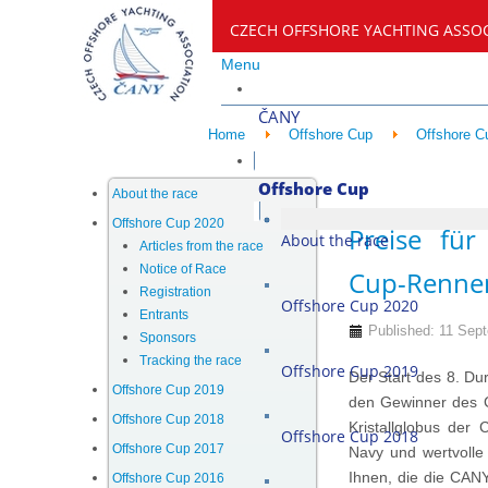
CZECH OFFSHORE YACHTING ASSO
Menu
ČANY
Home
Offshore Cup
Offshore C
Offshore Cup
About the race
Offshore Cup 2020
Preise fü
About the race
Articles from the race
Notice of Race
Cup-Rennen
Registration
Offshore Cup 2020
Entrants
Published: 11 Sep
Sponsors
Tracking the race
Offshore Cup 2019
Der Start des 8. Dur
Offshore Cup 2019
den Gewinner des 
Offshore Cup 2018
Kristallglobus der
Offshore Cup 2018
Offshore Cup 2017
Navy und wertvoll
Ihnen, die die CAN
Offshore Cup 2016