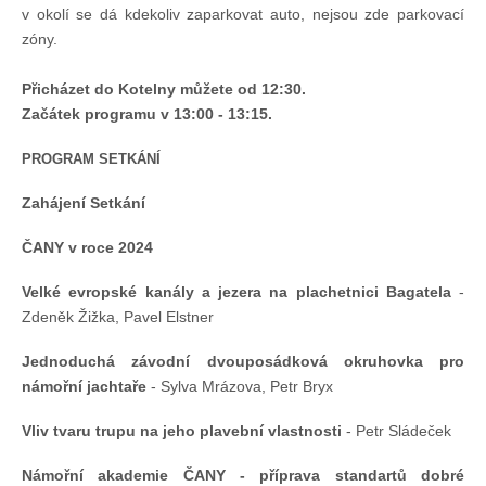
Doklady osob
v okolí se dá kdekoliv zaparkovat auto, nejsou zde parkovací
zóny.
Lodě - technika (tech. způsobilost)
Přicházet do Kotelny můžete od 12:30.
Začátek programu v 13:00 - 13:15.
Lodě - registrace
PROGRAM SETKÁNÍ
Zahájení Setkání
Rádio (MF, HF, VHF)
ČANY v roce 2024
Kapitánské zkoušky
Velké evropské kanály a jezera na plachetnici Bagatela
-
Zdeněk Žižka, Pavel Elstner
Ostatní
Jednoduchá závodní dvouposádková okruhovka pro
námořní jachtaře
- Sylva Mrázova, Petr Bryx
Soutěže a závody
Vliv tvaru trupu na jeho plavební vlastnosti
- Petr Sládeček
Offshore Cup
Námořní akademie ČANY - příprava standartů dobré