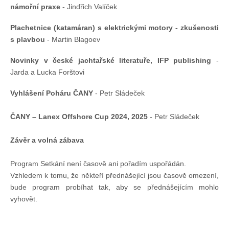
námořní praxe
- Jindřich Valíček
Pohár mistrů
Plachetnice (katamáran) s elektrickými motory - zkušenosti
s plavbou
- Martin Blagoev
Osobnost roku
Novinky v české jachtařské literatuře, IFP publishing
-
Jarda a Lucka Forštovi
Mezinárodní pohár
Vyhlášení Poháru ČANY
- Petr Sládeček
ČANY – Lanex Offshore Cup 2024, 2025
- Petr Sládeček
Modrá stuha
Závěr a volná zábava
Pohárové závody
Program Setkání není časově ani pořadím uspořádán.
Vzhledem k tomu, že někteří přednášející jsou časově omezení,
Kvízy
bude program probíhat tak, aby se přednášejícím mohlo
vyhovět.
O lodích a plavbách