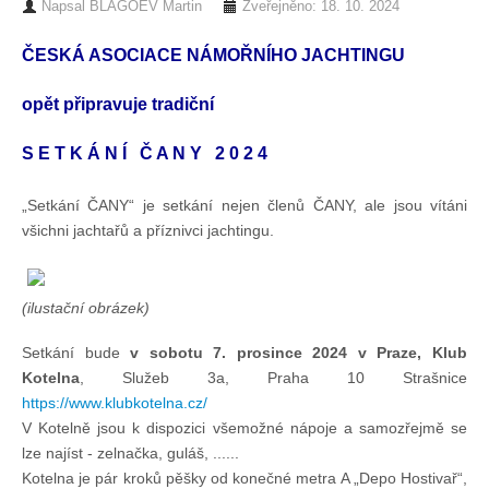
Napsal
BLAGOEV Martin
Zveřejněno: 18. 10. 2024
Chci se stát členem
ČESKÁ ASOCIACE NÁMOŘNÍHO JACHTINGU
Oznámení
opět připravuje tradiční
S E T K Á N Í Č A N Y 2 0 2 4
Členské příspěvky
„Setkání ČANY“ je setkání nejen členů ČANY, ale jsou vítáni
všichni jachtařů a příznivci jachtingu.
Dokumenty ke stažení
Ochrana osobních údajů
(ilustační obrázek)
Setkání bude
v sobotu 7. prosince 2024 v Praze, Klub
Legislativa
Kotelna
, Služeb 3a, Praha 10 Strašnice
https://www.klubkotelna.cz/
V Kotelně jsou k dispozici všemožné nápoje a samozřejmě se
Legislativní proces
lze najíst - zelnačka, guláš, ......
Kotelna je pár kroků pěšky od konečné metra A „Depo Hostivař“,