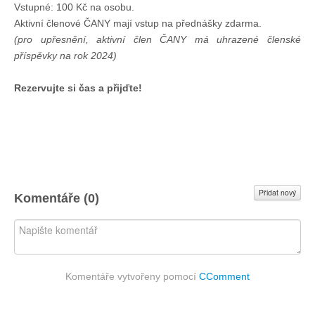
Vstupné: 100 Kč na osobu.
Technika lodí
Aktivní členové ČANY mají vstup na přednášky zdarma.
(pro upřesnění, aktivní člen ČANY má uhrazené členské
příspěvky na rok 2024)
Přednášky
Rezervujte si čas a přijďte!
O plavbách českých jachtařů
Převzaté články ze zahraničí
Ostatní články
Přidat nový
Komentáře (
0
)
Plavební oblasti
Fotogalerie
Komentáře vytvořeny pomocí
CComment