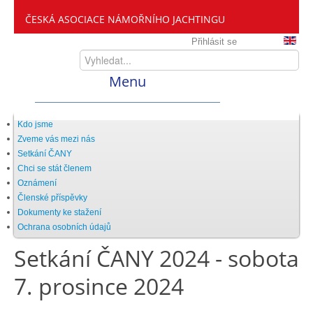
ČESKÁ ASOCIACE NÁMOŘNÍHO JACHTINGU
Přihlásit se
Menu
Home
Kdo jsme
Zveme vás mezi nás
Setkání ČANY
ČANY
Chci se stát členem
Oznámení
Členské příspěvky
Kdo jsme
Dokumenty ke stažení
Ochrana osobních údajů
Setkání ČANY 2024 - sobota
Zveme vás mezi nás
7. prosince 2024
Setkání ČANY