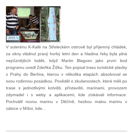
Technika lodí
Přednášky
O plavbách českých jachtařů
V suterénu K-Kafé na Střeleckém ostrově byl příjemný chládek,
za okny vládnul pravý horký letní den a hladina řeky byla plná
nejrůznějších loděk, když Martin Blagoev jako první bod
Převzaté články ze zahraničí
programu uvedl Zdeňka Žižku. Ten popsal trasu turistické plavby
z Prahy do Berlína, kterou v několika etapách absolvoval se
Ostatní články
svou rodinnou posádkou. Pověděl o zkušenostech, které měli po
trase s jednotlivými kotvišti, přístavišti, marinami, provozem
zdymadel i s weby a aplikacemi, kde získávali informace.
Plavební oblasti
Pochválil novou marinu v Děčíně, hezkou malou marinu v
zátoce v Míšni, kde...
Fotogalerie