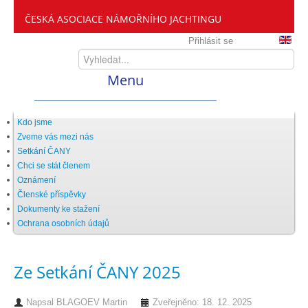
ČESKÁ ASOCIACE NÁMOŘNÍHO JACHTINGU
Přihlásit se
Menu
Home
Kdo jsme
Zveme vás mezi nás
Setkání ČANY
ČANY
Chci se stát členem
Oznámení
Členské příspěvky
Kdo jsme
Dokumenty ke stažení
Ochrana osobních údajů
Zveme vás mezi nás
Ze Setkání ČANY 2025
Setkání ČANY
Napsal
BLAGOEV Martin
Zveřejněno: 18. 12. 2025