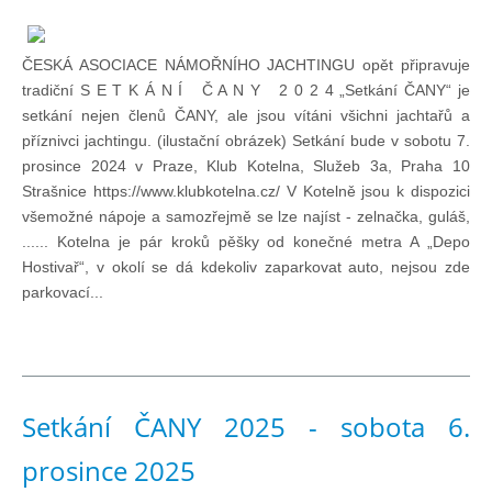
Doklady osob
ČESKÁ ASOCIACE NÁMOŘNÍHO JACHTINGU opět připravuje
Lodě - technika (tech. způsobilost)
tradiční S E T K Á N Í Č A N Y 2 0 2 4 „Setkání ČANY“ je
setkání nejen členů ČANY, ale jsou vítáni všichni jachtařů a
příznivci jachtingu. (ilustační obrázek) Setkání bude v sobotu 7.
Lodě - registrace
prosince 2024 v Praze, Klub Kotelna, Služeb 3a, Praha 10
Strašnice https://www.klubkotelna.cz/ V Kotelně jsou k dispozici
Rádio (MF, HF, VHF)
všemožné nápoje a samozřejmě se lze najíst - zelnačka, guláš,
...... Kotelna je pár kroků pěšky od konečné metra A „Depo
Hostivař“, v okolí se dá kdekoliv zaparkovat auto, nejsou zde
Kapitánské zkoušky
parkovací...
Ostatní
Soutěže a závody
Setkání ČANY 2025 - sobota 6.
prosince 2025
Offshore Cup