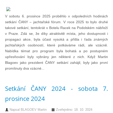
Chci se stát členem
V sobotu 6. prosince 2025 proběhlo v odpoledních hodinách
setkání ČANY – jachtařské fórum. V roce 2025 to bylo druhé
Oznámení
takové setkání, tentokrát v Botelu Racek na Podolském nábřeží
v Praze. Zdá se, že díky atraktivitě místa, jeho dostupnosti i
Členské příspěvky
propagaci akce, byla účast vysoká a přišla i řada známých
jachtařských osobností, které potkáváme rádi, ale vzácně.
Nabídka témat pro program byla bohatá a po postupném
Dokumenty ke stažení
upřesňování byly vybrány jen některé z nich. Když Martin
Blagoev jako prezident ČANY setkání zahájil, byly jako první
promítnuty dva vzácné...
Ochrana osobních údajů
Legislativa
Setkání ČANY 2024 - sobota 7.
prosince 2024
Legislativní proces
Napsal
BLAGOEV Martin
Zveřejněno: 18. 10. 2024