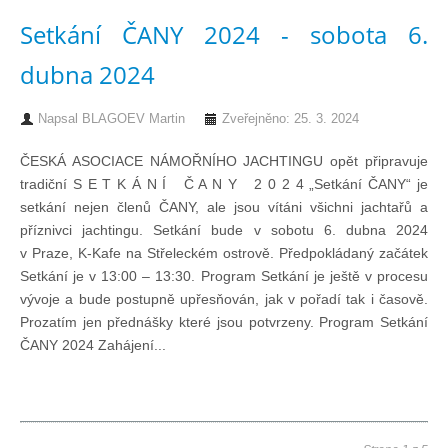
Setkání ČANY 2024 - sobota 6.
dubna 2024
Napsal
BLAGOEV Martin
Zveřejněno: 25. 3. 2024
ČESKÁ ASOCIACE NÁMOŘNÍHO JACHTINGU opět připravuje
tradiční S E T K Á N Í Č A N Y 2 0 2 4 „Setkání ČANY“ je
setkání nejen členů ČANY, ale jsou vítáni všichni jachtařů a
příznivci jachtingu. Setkání bude v sobotu 6. dubna 2024
v Praze, K-Kafe na Střeleckém ostrově. Předpokládaný začátek
Setkání je v 13:00 – 13:30. Program Setkání je ještě v procesu
vývoje a bude postupně upřesňován, jak v pořadí tak i časově.
Prozatím jen přednášky které jsou potvrzeny. Program Setkání
ČANY 2024 Zahájení...