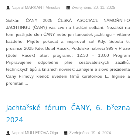
Napsal
MARKANT Miroslav
Zveřejněno: 20. 11. 2025
Pohár mistrů
Setkání ČANY 2025 ČESKÁ ASOCIACE NÁMOŘNÍHO
JACHTINGU (ČANY) vás zve na tradiční setkání. Nezáleží na
Osobnost roku
tom, jestli jste člen ČANY, nebo jen fanoušek jachtingu – vítáme
každého. Přijďte pokecat a inspirovat se! Kdy: Sobota 6.
prosince 2025 Kde: Botel Racek, Podolské nábřeží 999 v Praze
Mezinárodní pohár
(Botel Racek) Start programu: 12:30 - 13:00 Program
Připravujeme odpoledne plné cestovatelských zážitků,
technických tipů a knižních novinek: Zahájení a slovo prezidenta
Modrá stuha
Čany Filmový klenot: uvedení filmů kurátorkou E. Ingriše a
promítání...
Pohárové závody
Jachtařské fórum ČANY, 6. března
Kvízy
2024
O lodích a plavbách
Napsal
MULLEROVA Olga
Zveřejněno: 19. 4. 2024