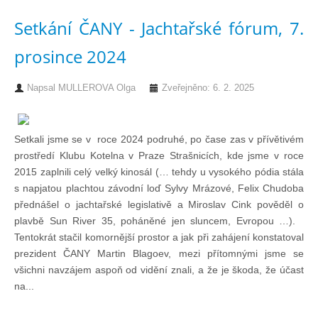
Knihovna
Setkání ČANY - Jachtařské fórum, 7.
Knihovna
prosince 2024
Napsal
MULLEROVA Olga
Zveřejněno: 6. 2. 2025
Knihy k prodeji
Setkali jsme se v roce 2024 podruhé, po čase zas v přívětivém
Kontakt
prostředí Klubu Kotelna v Praze Strašnicích, kde jsme v roce
2015 zaplnili celý velký kinosál (… tehdy u vysokého pódia stála
Bazar
s napjatou plachtou závodní loď Sylvy Mrázové, Felix Chudoba
přednášel o jachtařské legislativě a Miroslav Cink pověděl o
plavbě Sun River 35, poháněné jen sluncem, Evropou …).
Mé inzeráty
Tentokrát stačil komornější prostor a jak při zahájení konstatoval
prezident ČANY Martin Blagoev, mezi přítomnými jsme se
všichni navzájem aspoň od vidění znali, a že je škoda, že účast
na...