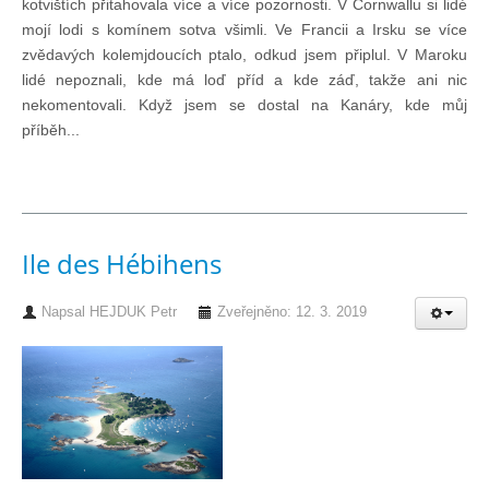
kotvištích přitahovala více a více pozornosti. V Cornwallu si lidé
Knihovna
mojí lodi s komínem sotva všimli. Ve Francii a Irsku se více
zvědavých kolemjdoucích ptalo, odkud jsem připlul. V Maroku
Knihovna
lidé nepoznali, kde má loď příd a kde záď, takže ani nic
nekomentovali. Když jsem se dostal na Kanáry, kde můj
příběh...
Knihy k prodeji
Kontakt
Ile des Hébihens
Bazar
Napsal
HEJDUK Petr
Zveřejněno: 12. 3. 2019
Mé inzeráty