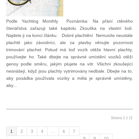
Podle Yachting Monthly Poznámka: Na přání ctěného
čtenářstva zařazuji také kapitolu Zkouška na vlastní lodi.
Najdete ji na konci článku. Dobré plachtění Nemusíte neustále
plachtit jako závodníci, ale za plavby věnujte pozornost
trimování plachet. Pokud má loď vozík otěže hlavní plachty,
používejte ho. Také dbejte na správné umístění vozíků otěží
genoy podle směru, jakým plujete na vítr. Všichni zkoušející
nesnášejí, když jsou plachty vytrimovány nedbale. Dbejte na to,
aby posádka používala vozíky a měla je správně umístěny,
aby...
Strana 1 z 11
1
2
3
4
...
6
7
8
9
10