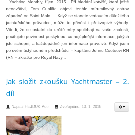
Yachting Monthly, říjen, 2015 Při hledání kotvišť, která ještě
nenavštívil, Tom Cunliffe objevil tenhle mírumilovný ostrov
západně od Saint Malo. Když se stanete vedoucím důležitého
jachtařského průvodce, může to přinést i překvapivé výhody.
Víte-li, že se ostatní do určité míry spoléhají na vaše znalosti,
pociťujete povinnost poskytnout co nejúplnější informace, jakých
jste schopni, a každopádně jen informace pravdivé. Když jsem
po svém úctyhodném předchůdci – kapitánu Johnu Cooteovi RN
(RN – zkratka pro Royal Navy...
Jak složit zkoušku Yachtmaster – 2.
díl
Napsal
HEJDUK Petr
Zveřejněno: 10. 1. 2018