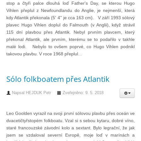
stop a čtyři palce dlouhá loď Father's Day, se kterou Hugo
Technika lodí
Vihlen přeplul z Newfoundlandu do Anglie, je nejmenší, která
kdy Atlantik překonala (5' 4'' je cca 163 cm). V září 1993 sólový
plavec Hugo Vihlen doplul do Falmouth (v Anglii), když strávil
Přednášky
115 dní plavbou přes Atlantik. Nebyl prvním plavcem, který
překonal Atlantik, ale prvním, kterému se to podařilo v takhle
O plavbách českých jachtařů
malé lodi. Nebylo to ovšem poprvé, co Hugo Vihlen podnikl
takovou plavbu. V roce 1968 přeplul...
Převzaté články ze zahraničí
Sólo folkboatem přes Atlantik
Ostatní články
Napsal
HEJDUK Petr
Zveřejněno: 9. 5. 2018
Plavební oblasti
Leo Goolden vyrazil na svoji první sólovou plavbu přes oceán ve
dvacetičtyřstopém folkboatu. Vzal si s sebou kytaru, dobré víno,
Fotogalerie
staré francouzské závodní kolo a sextant. Bylo legrační, že jak
jsem se vzdaloval severní Evropě, moje loď v marínách a