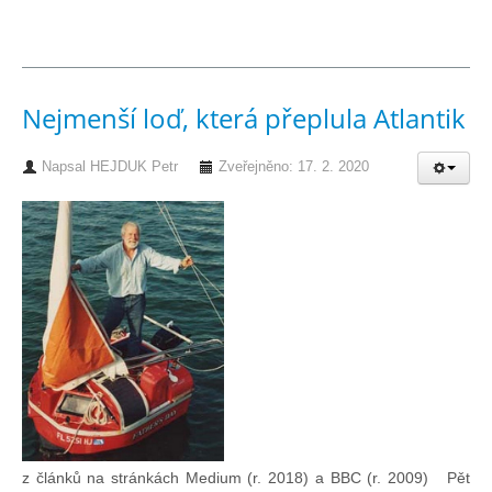
Pohár mistrů
Nejmenší loď, která přeplula Atlantik
Osobnost roku
Napsal
HEJDUK Petr
Zveřejněno: 17. 2. 2020
Mezinárodní pohár
Modrá stuha
Pohárové závody
Kvízy
O lodích a plavbách
z článků na stránkách Medium (r. 2018) a BBC (r. 2009) Pět