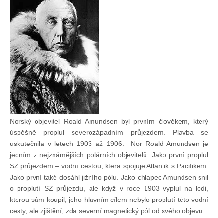
Doklady osob
Lodě - technika (tech. způsobilost)
Lodě - registrace
Rádio (MF, HF, VHF)
Norský objevitel Roald Amundsen byl prvním člověkem, který
Kapitánské zkoušky
úspěšně proplul severozápadním průjezdem. Plavba se
uskutečnila v letech 1903 až 1906. Nor Roald Amundsen je
Ostatní
jedním z nejznámějších polárních objevitelů. Jako první proplul
SZ průjezdem – vodní cestou, která spojuje Atlantik s Pacifikem.
Jako první také dosáhl jižního pólu. Jako chlapec Amundsen snil
Soutěže a závody
o proplutí SZ průjezdu, ale když v roce 1903 vyplul na lodi,
kterou sám koupil, jeho hlavním cílem nebylo proplutí této vodní
cesty, ale zjištění, zda severní magnetický pól od svého objevu...
Offshore Cup