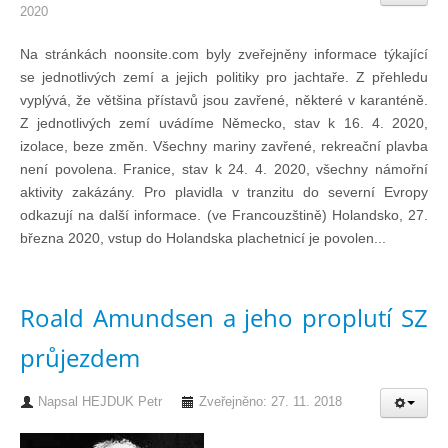
2020
Chci se stát členem
Na stránkách noonsite.com byly zveřejněny informace týkající
se jednotlivých zemí a jejich politiky pro jachtaře. Z přehledu
Oznámení
vyplývá, že většina přístavů jsou zavřené, některé v karanténě.
Z jednotlivých zemí uvádíme Německo, stav k 16. 4. 2020,
izolace, beze změn. Všechny mariny zavřené, rekreační plavba
Členské příspěvky
není povolena. Franice, stav k 24. 4. 2020, všechny námořní
aktivity zakázány. Pro plavidla v tranzitu do severní Evropy
Dokumenty ke stažení
odkazují na další informace. (ve Francouzštině) Holandsko, 27.
března 2020, vstup do Holandska plachetnicí je povolen...
Ochrana osobních údajů
Roald Amundsen a jeho proplutí SZ
Legislativa
průjezdem
Legislativní proces
Napsal
HEJDUK Petr
Zveřejněno: 27. 11. 2018