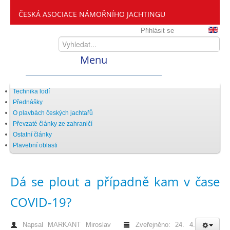
ČESKÁ ASOCIACE NÁMOŘNÍHO JACHTINGU
Přihlásit se
Menu
Home
Technika lodí
Přednášky
O plavbách českých jachtařů
ČANY
Převzaté články ze zahraničí
Ostatní články
Plavební oblasti
Kdo jsme
Dá se plout a případně kam v čase
Zveme vás mezi nás
COVID-19?
Setkání ČANY
Napsal
MARKANT Miroslav
Zveřejněno: 24. 4.