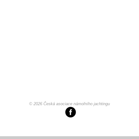
Chci se stát členem
Oznámení
Členské příspěvky
Dokumenty ke stažení
Ochrana osobních údajů
© 2026 Česká asociace námořního jachtingu
Legislativa
Legislativní proces