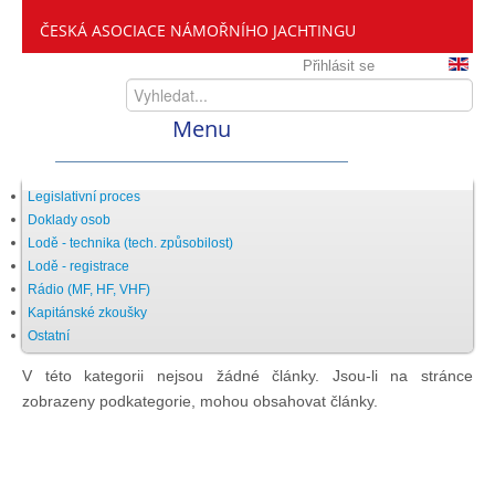
ČESKÁ ASOCIACE NÁMOŘNÍHO JACHTINGU
Přihlásit se
Menu
Home
Legislativní proces
Doklady osob
Lodě - technika (tech. způsobilost)
ČANY
Lodě - registrace
Rádio (MF, HF, VHF)
Kapitánské zkoušky
Kdo jsme
Ostatní
V této kategorii nejsou žádné články. Jsou-li na stránce
Zveme vás mezi nás
zobrazeny podkategorie, mohou obsahovat články.
Setkání ČANY