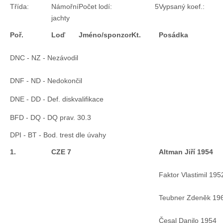
Třída:
Námořní
Počet lodí:
5
Vypsaný koef.:
Chci se stát členem
jachty
Poř.
Loď
Jméno/
sponzor
Kt.
Posádka
Oznámení
DNC - NZ - Nezávodil
Členské příspěvky
DNF - ND - Nedokončil
DNE - DD - Def. diskvalifikace
Dokumenty ke stažení
BFD - DQ - DQ prav. 30.3
DPI - BT - Bod. trest dle úvahy
Ochrana osobních údajů
1.
CZE 7
Altman Jiří 1954
Legislativa
Faktor Vlastimil 195
Teubner Zdeněk 19
Legislativní proces
Česal Danilo 1954