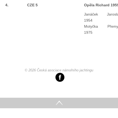
4.
CZE 5
Opěla Richard 195
Technika lodí
Janáček Jarosl
1954
Přednášky
Motyčka Přemy
1975
O plavbách českých jachtařů
Převzaté články ze zahraničí
Ostatní články
© 2026 Česká asociace námořního jachtingu
Plavební oblasti
Fotogalerie