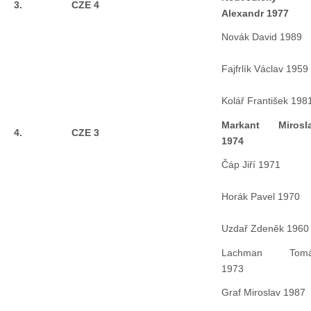
3.
CZE 4
Alexandr 1977
Pohár mistrů
Novák David 1989
Fajfrlík Václav 1959
Osobnost roku
Kolář František 198
Mezinárodní pohár
Markant Mirosl
4.
CZE 3
1974
Modrá stuha
Čáp Jiří 1971
Horák Pavel 1970
Pohárové závody
Uzdař Zdeněk 1960
Kvízy
Lachman Tom
1973
O lodích a plavbách
Graf Miroslav 1987