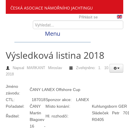
ČESKÁ ASOCIACE NÁMOŘNÍHO JACHTINGU
Přihlásit se
Menu
Home
Výsledková listina 2018
Napsal
MARKANT Miroslav
Zveřejněno: 1. 10.
ČANY
2018
Jméno
Kdo jsme
ČANY LANEX Offshore Cup
závodu:
CTL:
187018
Sponzor akce:
LANEX
Zveme vás mezi nás
Pořadatel:
ČANY
Místo konání:
Kuhlungsborn GER
Martin
Sládeček Petr 70
Ředitel:
Hl. rozhodčí:
Blagoev
R0405
Setkání ČANY
16 -