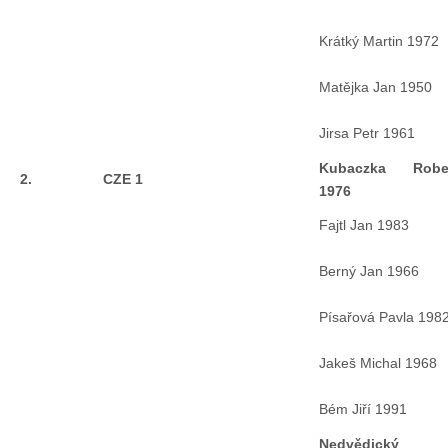
Doklady osob
Krátký Martin 1972
Lodě - technika (tech. způsobilost)
Matějka Jan 1950
Lodě - registrace
Jirsa Petr 1961
Kubaczka Robe
2.
CZE 1
Rádio (MF, HF, VHF)
1976
Fajtl Jan 1983
Kapitánské zkoušky
Berný Jan 1966
Ostatní
Písařová Pavla 198
Jakeš Michal 1968
Soutěže a závody
Bém Jiří 1991
Offshore Cup
Nedvědický