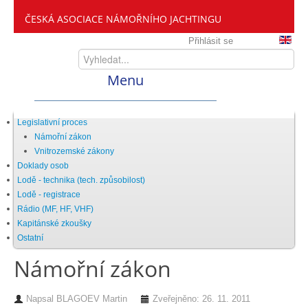
ČESKÁ ASOCIACE NÁMOŘNÍHO JACHTINGU
Přihlásit se
Menu
Home
Legislativní proces
Námořní zákon
Vnitrozemské zákony
ČANY
Doklady osob
Lodě - technika (tech. způsobilost)
Lodě - registrace
Kdo jsme
Rádio (MF, HF, VHF)
Kapitánské zkoušky
Ostatní
Zveme vás mezi nás
Námořní zákon
Setkání ČANY
Napsal
BLAGOEV Martin
Zveřejněno: 26. 11. 2011