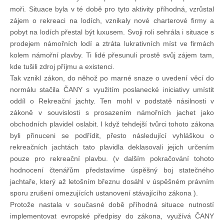
Doklady osob
moři. Situace byla v té době pro tyto aktivity příhodná, vzrůstal
zájem o rekreaci na lodích, vznikaly nové charterové firmy a
pobyt na lodích přestal být luxusem. Svoji roli sehrála i situace s
Lodě - technika (tech. způsobilost)
prodejem námořních lodí a ztráta lukrativních míst ve firmách
kolem námořní plavby. Ti lidé přesunuli prostě svůj zájem tam,
Lodě - registrace
kde tušili zdroj příjmu a existenci.
Tak vznikl zákon, do něhož po marné snaze o uvedení věcí do
normálu stačila ČANY s využitím poslanecké iniciativy umístit
Rádio (MF, HF, VHF)
oddíl o Rekreační jachty. Ten mohl v podstatě násilnosti v
zákoně v souvislosti s prosazením námořních jachet jako
obchodních plavidel oslabit. I když tehdejší tvůrci tohoto zákona
Kapitánské zkoušky
byli přinuceni se podřídit, přesto následující vyhláškou o
rekreačních jachtách tato plavidla deklasovali jejich určením
Ostatní
pouze pro rekreační plavbu. (v dalším pokračování tohoto
hodnocení čtenářům představíme úspěšný boj statečného
jachtaře, který až letošním březnu dosáhl v úspěšném právním
Soutěže a závody
sporu zrušení omezujících ustanovení stávajícího zákona ).
Protože nastala v současné době příhodná situace nutností
implementovat evropské předpisy do zákona, využívá ČANY
Offshore Cup