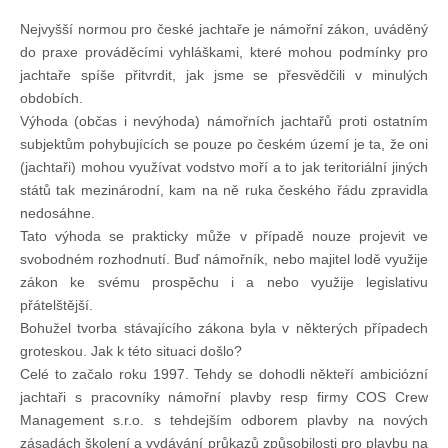
Nejvyšší normou pro české jachtaře je námořní zákon, uváděný
Chci se stát členem
do praxe prováděcími vyhláškami, které mohou podmínky pro
jachtaře spíše přitvrdit, jak jsme se přesvědčili v minulých
Oznámení
obdobích.
Výhoda (občas i nevýhoda) námořních jachtařů proti ostatním
subjektům pohybujících se pouze po českém území je ta, že oni
Členské příspěvky
(jachtaři) mohou využívat vodstvo moří a to jak teritoriální jiných
států tak mezinárodní, kam na ně ruka českého řádu zpravidla
nedosáhne.
Dokumenty ke stažení
Tato výhoda se prakticky může v případě nouze projevit ve
svobodném rozhodnutí. Buď námořník, nebo majitel lodě využije
Ochrana osobních údajů
zákon ke svému prospěchu i a nebo využije legislativu
přátelštější.
Bohužel tvorba stávajícího zákona byla v některých případech
Legislativa
groteskou. Jak k této situaci došlo?
Celé to začalo roku 1997. Tehdy se dohodli někteří ambiciózní
jachtaři s pracovníky námořní plavby resp firmy COS Crew
Legislativní proces
Management s.r.o. s tehdejším odborem plavby na nových
zásadách školení a vydávání průkazů způsobilosti pro plavbu na