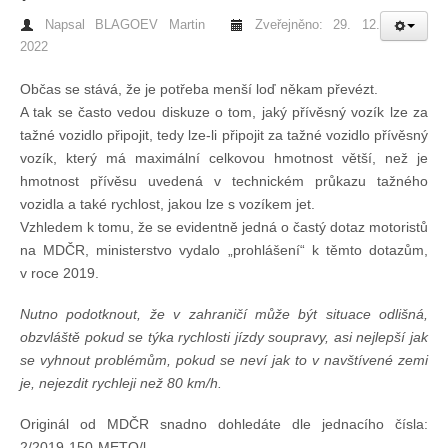
Napsal
BLAGOEV Martin
Zveřejněno: 29. 12.
Chci se stát členem
2022
Občas se stává, že je potřeba menší loď někam převézt.
Oznámení
A tak se často vedou diskuze o tom, jaký přívěsný vozík lze za
tažné vozidlo připojit, tedy lze-li připojit za tažné vozidlo přívěsný
Členské příspěvky
vozík, který má maximální celkovou hmotnost větší, než je
hmotnost přívěsu uvedená v technickém průkazu tažného
vozidla a také rychlost, jakou lze s vozíkem jet.
Dokumenty ke stažení
Vzhledem k tomu, že se evidentně jedná o častý dotaz motoristů
na MDČR, ministerstvo vydalo „prohlášení“ k těmto dotazům,
v roce 2019.
Ochrana osobních údajů
Nutno podotknout, že v zahraničí může být situace odlišná,
obzvláště pokud se týka rychlosti jízdy soupravy, asi nejlepší jak
Legislativa
se vyhnout problémům, pokud se neví jak to v navštívené zemi
je, nejezdit rychleji než 80 km/h.
Legislativní proces
Originál od MDČR snadno dohledáte dle jednacího čísla:
2/2019-150-METO/l