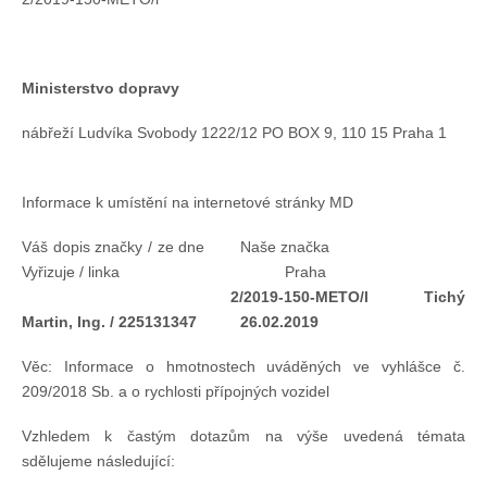
Doklady osob
Lodě - technika (tech. způsobilost)
Ministerstvo dopravy
nábřeží Ludvíka Svobody 1222/12 PO BOX 9, 110 15 Praha 1
Lodě - registrace
Informace k umístění na internetové stránky MD
Rádio (MF, HF, VHF)
Váš dopis značky / ze dne Naše značka
Vyřizuje / linka Praha
Kapitánské zkoušky
2/2019-150-METO/l
Tichý
Martin, Ing. / 225131347
26.02.2019
Ostatní
Věc: Informace o hmotnostech uváděných ve vyhlášce č.
209/2018 Sb. a o rychlosti přípojných vozidel
Soutěže a závody
Vzhledem k častým dotazům na výše uvedená témata
sdělujeme následující:
Offshore Cup