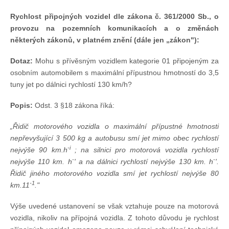
Technika lodí
Rychlost připojných vozidel dle zákona č. 361/2000 Sb., o
provozu na pozemních
komunikacích a o změnách
některých zákonů, v platném znění (dále jen „zákon"):
Přednášky
Dotaz:
Mohu s přívěsným vozidlem kategorie 01 připojeným za
osobním automobilem s maximální přípustnou hmotností do 3,5
O plavbách českých jachtařů
tuny jet po dálnici rychlostí 130 km/h?
Popis:
Odst. 3 §18 zákona říká:
Převzaté články ze zahraničí
„Řidič motorového vozidla o maximální přípustné hmotnosti
Ostatní články
nepřevyšující 3 500 kg a
autobusu smí jet mimo obec rychlostí
-i
nejvýše 90 km.h
; na silnici pro motorová vozidla rychlostí
-
-
nejvýše 110 km. h
' a na dálnici rychlostí nejvýše 130 km. h
'.
Plavební oblasti
Řidič jiného motorového vozidla smí jet rychlostí nejvýše 80
-1
km.11
."
Fotogalerie
Výše uvedené ustanovení se však vztahuje pouze na motorová
vozidla, nikoliv na přípojná vozidla. Z tohoto důvodu je rychlost