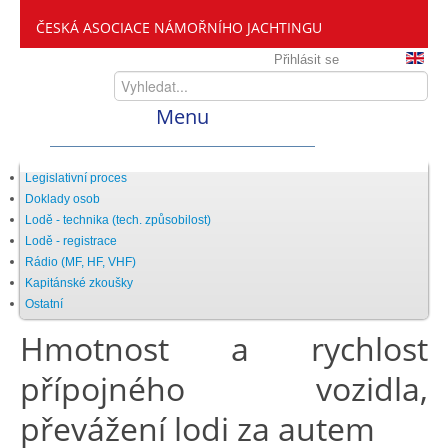
ČESKÁ ASOCIACE NÁMOŘNÍHO JACHTINGU
Přihlásit se
Menu
Home
Legislativní proces
Doklady osob
Lodě - technika (tech. způsobilost)
ČANY
Lodě - registrace
Rádio (MF, HF, VHF)
Kapitánské zkoušky
Kdo jsme
Ostatní
Hmotnost a rychlost
Zveme vás mezi nás
přípojného vozidla,
převážení lodi za autem
Setkání ČANY