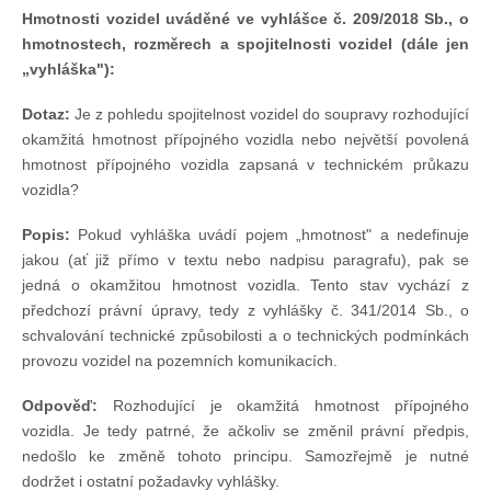
Hmotnosti vozidel uváděné ve vyhlášce č. 209/2018 Sb., o
hmotnostech, rozměrech a spojitelnosti vozidel (dále jen
Pohár mistrů
„vyhláška"):
Dotaz:
Je z pohledu spojitelnost vozidel do soupravy rozhodující
Osobnost roku
okamžitá hmotnost přípojného vozidla nebo největší povolená
hmotnost přípojného vozidla zapsaná v technickém průkazu
Mezinárodní pohár
vozidla?
Popis:
Pokud vyhláška uvádí pojem „hmotnost" a nedefinuje
Modrá stuha
jakou (ať již přímo v textu nebo nadpisu paragrafu), pak se
jedná o okamžitou hmotnost vozidla. Tento stav vychází z
předchozí právní úpravy, tedy z vyhlášky č. 341/2014 Sb., o
Pohárové závody
schvalování technické způsobilosti a o technických podmínkách
provozu vozidel na pozemních komunikacích.
Kvízy
Odpověď:
Rozhodující je okamžitá hmotnost přípojného
vozidla. Je tedy patrné, že ačkoliv se změnil právní předpis,
O lodích a plavbách
nedošlo ke změně tohoto principu. Samozřejmě je nutné
dodržet i ostatní požadavky vyhlášky.