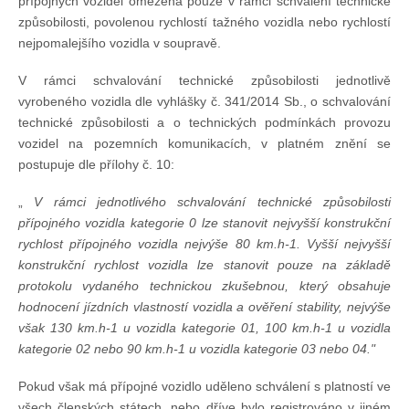
přípojných vozidel omezena pouze v rámci schválení technické
Knihovna
způsobilosti, povolenou rychlostí tažného vozidla nebo rychlostí
nejpomalejšího vozidla v soupravě.
Knihovna
V rámci schvalování technické způsobilosti jednotlivě
vyrobeného vozidla dle vyhlášky č. 341/2014 Sb., o schvalování
Knihy k prodeji
technické způsobilosti a o technických podmínkách provozu
vozidel na pozemních komunikacích, v platném znění se
postupuje dle přílohy č. 10:
Kontakt
„
V rámci jednotlivého schvalování technické způsobilosti
přípojného vozidla kategorie 0 lze
stanovit nejvyšší konstrukční
Bazar
rychlost přípojného vozidla nejvýše 80 km.h-1. Vyšší nejvyšší
konstrukční rychlost vozidla lze stanovit pouze na základě
protokolu vydaného technickou
zkušebnou, který obsahuje
Mé inzeráty
hodnocení jízdních vlastností vozidla a ověření stability, nejvýše
však
130 km.h-1 u vozidla kategorie 01, 100 km.h-1 u vozidla
kategorie 02 nebo 90 km.h-1 u vozidla kategorie 03 nebo 04."
Pokud však má přípojné vozidlo uděleno schválení s platností ve
všech členských státech, nebo dříve bylo registrováno v jiném