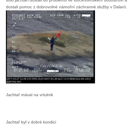
sólo jachtaři dostali do problémů ve stockholmském souostroví a
dostali pomoc z dobrovolné námořní záchranné služby v Dalarö.
Jachtař mával na vrtulník
Jachtař byl v dobré kondici