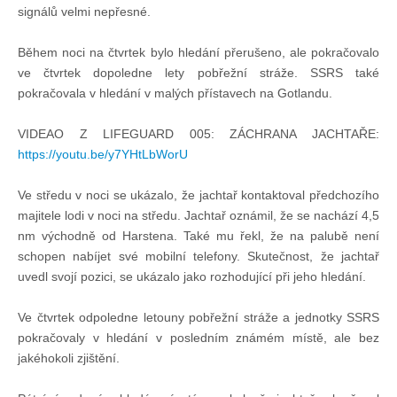
signálů velmi nepřesné.
Pohár mistrů
Během noci na čtvrtek bylo hledání přerušeno, ale pokračovalo
ve čtvrtek dopoledne lety pobřežní stráže. SSRS také
pokračovala v hledání v malých přístavech na Gotlandu.
Osobnost roku
VIDEAO Z LIFEGUARD 005: ZÁCHRANA JACHTAŘE:
Mezinárodní pohár
https://youtu.be/y7YHtLbWorU
Ve středu v noci se ukázalo, že jachtař kontaktoval předchozího
Modrá stuha
majitele lodi v noci na středu. Jachtař oznámil, že se nachází 4,5
nm východně od Harstena. Také mu řekl, že na palubě není
schopen nabíjet své mobilní telefony. Skutečnost, že jachtař
Pohárové závody
uvedl svojí pozici, se ukázalo jako rozhodující při jeho hledání.
Kvízy
Ve čtvrtek odpoledne letouny pobřežní stráže a jednotky SSRS
pokračovaly v hledání v posledním známém místě, ale bez
jakéhokoli zjištění.
O lodích a plavbách