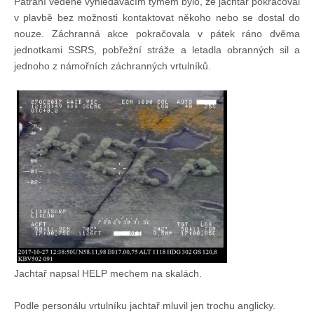
Pátrání vedené vyhledávacím týmem bylo, že jachtař pokračoval
v plavbě bez možnosti kontaktovat někoho nebo se dostal do
Technika lodí
nouze. Záchranná akce pokračovala v pátek ráno dvěma
jednotkami SSRS, pobřežní stráže a letadla obranných sil a
Přednášky
jednoho z námořních záchranných vrtulníků.
O plavbách českých jachtařů
Převzaté články ze zahraničí
Ostatní články
Plavební oblasti
Jachtař napsal HELP mechem na skalách.
Fotogalerie
Podle personálu vrtulníku jachtař mluvil jen trochu anglicky.