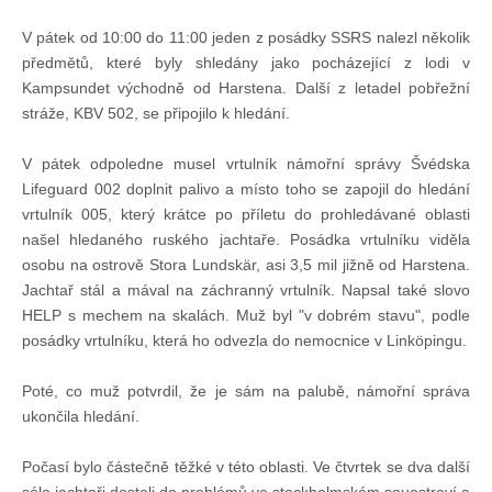
Knihovna
V pátek od 10:00 do 11:00 jeden z posádky SSRS nalezl několik
předmětů, které byly shledány jako pocházející z lodi v
Knihovna
Kampsundet východně od Harstena. Další z letadel pobřežní
stráže, KBV 502, se připojilo k hledání.
Knihy k prodeji
V pátek odpoledne musel vrtulník námořní správy Švédska
Lifeguard 002 doplnit palivo a místo toho se zapojil do hledání
vrtulník 005, který krátce po příletu do prohledávané oblasti
Kontakt
našel hledaného ruského jachtaře. Posádka vrtulníku viděla
osobu na ostrově Stora Lundskär, asi 3,5 mil jižně od Harstena.
Bazar
Jachtař stál a mával na záchranný vrtulník. Napsal také slovo
HELP s mechem na skalách. Muž byl "v dobrém stavu", podle
posádky vrtulníku, která ho odvezla do nemocnice v Linköpingu.
Mé inzeráty
Poté, co muž potvrdil, že je sám na palubě, námořní správa
ukončila hledání.
Počasí bylo částečně těžké v této oblasti. Ve čtvrtek se dva další