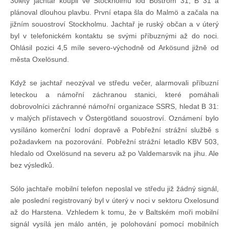
30letý jachtař koupil ve Stockholmu loď Boström 31, B 31 a
Doklady osob
plánoval dlouhou plavbu. První etapa šla do Malmö a začala na
jižním souostroví Stockholmu. Jachtař je ruský občan a v úterý
byl v telefonickém kontaktu se svými příbuznými až do noci.
Lodě - technika (tech. způsobilost)
Ohlásil pozici 4,5 míle severo-východně od Arkösund jižně od
města Oxelösund.
Lodě - registrace
Když se jachtař neozýval ve středu večer, alarmovali příbuzní
leteckou a námořní záchranou stanici, které pomáhali
Rádio (MF, HF, VHF)
dobrovolníci záchranné námořní organizace SSRS, hledat B 31:
v malých přístavech v Östergötland souostroví. Oznámení bylo
Kapitánské zkoušky
vysíláno komerční lodní dopravě a Pobřežní strážní službě s
požadavkem na pozorování. Pobřežní strážní letadlo KBV 503,
hledalo od Oxelösund na severu až po Valdemarsvik na jihu. Ale
Ostatní
bez výsledků.
Sólo jachtaře mobilní telefon neposlal ve středu již žádný signál,
Soutěže a závody
ale poslední registrovaný byl v úterý v noci v sektoru Oxelosund
až do Harstena. Vzhledem k tomu, že v Baltském moři mobilní
Offshore Cup
signál vysílá jen málo antén, je polohování pomocí mobilních