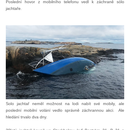
Poslední hovor z mobilního telefonu vedl k záchraně sólo
jachtaře.
Chci se stát členem
Oznámení
Členské příspěvky
Dokumenty ke stažení
Ochrana osobních údajů
Legislativa
Solo jachtař neměl možnost na lodi nabít své mobily, ale
poslední mobilní volání vedlo správně záchrannou akci. Ale
Legislativní proces
hledání trvalo dva dny.