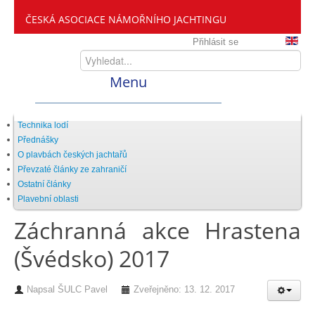
ČESKÁ ASOCIACE NÁMOŘNÍHO JACHTINGU
Přihlásit se
Menu
Home
Technika lodí
Přednášky
O plavbách českých jachtařů
ČANY
Převzaté články ze zahraničí
Ostatní články
Plavební oblasti
Kdo jsme
Záchranná akce Hrastena
(Švédsko) 2017
Zveme vás mezi nás
Napsal
ŠULC Pavel
Zveřejněno: 13. 12. 2017
Setkání ČANY