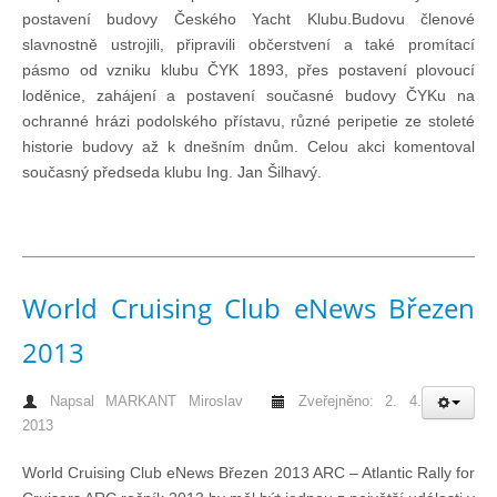
Doklady osob
postavení budovy Českého Yacht Klubu.Budovu členové
slavnostně ustrojili, připravili občerstvení a také promítací
pásmo od vzniku klubu ČYK 1893, přes postavení plovoucí
Lodě - technika (tech. způsobilost)
loděnice, zahájení a postavení současné budovy ČYKu na
ochranné hrázi podolského přístavu, různé peripetie ze stoleté
Lodě - registrace
historie budovy až k dnešním dnům. Celou akci komentoval
současný předseda klubu Ing. Jan Šilhavý.
Rádio (MF, HF, VHF)
Kapitánské zkoušky
World Cruising Club eNews Březen
2013
Ostatní
Napsal
MARKANT Miroslav
Zveřejněno: 2. 4.
Soutěže a závody
2013
World Cruising Club eNews Březen 2013 ARC – Atlantic Rally for
Offshore Cup