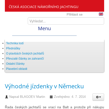
ČESKÁ ASOCIACE NÁMOŘNÍHO JACHTINGU
Přihlásit se
Menu
Home
Technika lodí
Přednášky
O plavbách českých jachtařů
ČANY
Převzaté články ze zahraničí
Ostatní články
Plavební oblasti
Kdo jsme
Výhodné jízdenky v Německu
Zveme vás mezi nás
Napsal
BLAGOEV Martin
Zveřejněno: 4. 7. 2014
Setkání ČANY
Řada českých jachtařů se vrací na Balt a protože při nákupu