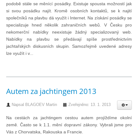
podobě stále se měnící posádky. Existuje spousta možností jak
Technika lodí
si svou posádku najít. Kromě osobních kontaktů, se k najití
společníků na plavbu dá využít i Internet. Na získání posádky se
specializuje hned několik zahraničních webů. V Česku pro
Přednášky
nekomerční nabídky neexistuje žádný specializovaný web.
Nabídky na plavbu se předávají spíše prostřednictvím
O plavbách českých jachtařů
jachtařských diskusních skupin. Samozřejmě uvedené adresy
lze využít i v...
Převzaté články ze zahraničí
Ostatní články
Autem za jachtingem 2013
Plavební oblasti
Napsal
BLAGOEV Martin
Zveřejněno: 13. 1. 2013
Na cestách za jachtingem cestou autem projíždíme okolní
Fotogalerie
země. Často se k 1.1. mění dopravní zákony. Vybrali jsme pro
Vás z Chorvatska, Rakouska a Francie.