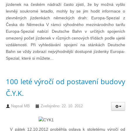
jízdenek na českém nádraží často zjistí, že by možná vyšlo
Chci se stát členem
levněji soukromé letadlo, mohly by se jim hodit informace o
zlevněných jízdenkách německých drah: Europa-Spezial z
Česka do Německa V rámci výhodného mezinárodního tarifu
Oznámení
Europa-Spezial nabízí Deutsche Bahn v určitých spojeních
omezený počet jízdenek v různých cenových třídách podle ujeté
vzdálenosti. Při vyhledávání spojení na stánkách Deutsche
Členské příspěvky
Bahn se vždy zobrazí nejvýhodnější dostupné jízdenky Europa-
Spezial, které si můžete...
Dokumenty ke stažení
100 leté výročí od postavení budovy
Ochrana osobních údajů
Č.Y.K.
Legislativa
Napsal
MB
Zveřejněno: 22. 10. 2012
Legislativní proces
V pátek 12.10.2012 proběhla oslava k stoletému výročí od