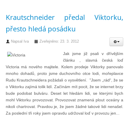
Knihovna
Krautschneider předal Viktorku,
Knihovna
přesto hledá posádku
Knihy k prodeji
Napsal
Iva
Zveřejněno: 23. 3. 2012
Jak jsme již psali v dřívějším
Kontakt
článku , slavná česká loď
Victoria má nového majitele. Kolem prodeje Viktorky panovalo
mnoho dohadů, proto jsme duchovního otce lodi, mořeplavce
Bazar
Rudu Krautschneidera požádali o vysvětlení. "Jsem „rád“, že se
o Viktorku zajímá tolik lidí. Začínám mít pocit, že se internet brzy
Mé inzeráty
bude podobat bulváru. Deset let hledám lidi, se kterými bych
mohl Viktorku provozovat. Provozovat znamená plout oceány a
nikoli chartrovat. Pravdou je, že jsem žádné takové lidi nenašel.
Za poslední tři roky jsem opravdu udržoval loď v provozu jen...