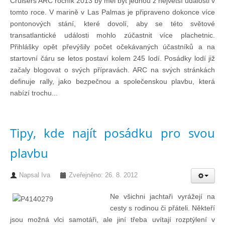
Cruisers ARC ročník 2013 by měl být jednou z největší události v
tomto roce. V marině v Las Palmas je připraveno dokonce více
pontonových stání, které dovolí, aby se této světové
Pohár mistrů
transatlantické události mohlo zúčastnit více plachetnic.
Přihlášky opět převýšily počet očekávaných účastníků a na
Osobnost roku
startovní čáru se letos postaví kolem 245 lodí. Posádky lodí již
začaly blogovat o svých přípravách. ARC na svých stránkách
definuje rally, jako bezpečnou a společenskou plavbu, která
Mezinárodní pohár
nabízí trochu...
Modrá stuha
Tipy, kde najít posádku pro svou
Pohárové závody
plavbu
Napsal
Kvízy
Iva
Zveřejněno: 26. 8. 2012
Ne všichni jachtaři vyrážejí na
cesty s rodinou či přáteli. Někteří
O lodích a plavbách
jsou možná vlci samotáři, ale jiní třeba uvítají rozptýlení v