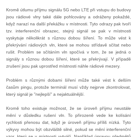
Technika lodí
Kromě útlumu příjmu signálu 5G nebo LTE při vstupu do budovy
jsou rádiové vlny také dále pohlcovány a odráženy pokaždé,
když narazí na další překážku v místnosti. Tyto odrazy pak tvoří
Přednášky
tzv. interferenční obrazec, stejný signál se pak v místnosti
vyskytuje několikrát s různou dobou šíření. To může vést k
překrývání rádiových vln, které se mohou střídavě sčítat nebo
O plavbách českých jachtařů
rušit. Problém se sčítáním vln spočívá v tom, že se jedná o
signály s různou dobou šíření, které se překrývají. V případě
Převzaté články ze zahraničí
zrušení jsou pak uprostřed místnosti náhle rádiové mezery.
Problém s různými dobami šíření může také vést k delším
Ostatní články
časům pingu, protože terminál musí vždy nejprve zkontrolovat,
který signál je "nejlepší" a nejaktuálnější.
Plavební oblasti
Kromě toho existuje možnost, že se úroveň příjmu neustále
mění v důsledku rušení vln. To přirozeně vede ke kolísání
Fotogalerie
rychlosti přenosu dat, když je úroveň příjmu příliš nízká. Tyto
výkyvy mohou být obzvláště silné, pokud se mění interferenční
vzor, který se v místnosti vytváří. Například úpravou předmětů