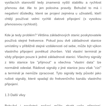
vysílacích stanovišť tedy znamená vyšší stabilitu a rychlost
přenosu dat. Ale to jen polovina pravdy. Bohužel to má i
negativní důsledky, které se projeví zejména u uživatelů, kteří
chtějí používat velmi rychlé datové připojení (s vysokou
přenosovou rychlostí).
Kde je tedy problém? Většina základnových stanic poskytovatele
používá stejné frekvence. Pokud jsou dvě základnové stanice
umístěny v přibližně stejné vzdálenosti od sebe, může být výkon
vlastního připojení poněkud zhoršen. Váš vlastní terminál je
vždy připojen pouze k jedné základnové stanici. Všechny signály
z této stanice lze "přijmout" a všechna "vlastní data" lze
normálně odeslat. Rádiové signály z jiné stanice jsou však "cizí"
a terminál je nemůže zpracovat. Tyto signály tedy působí jako
rušivé signály, které spadají do frekvenčního kanálu vlastního
připojení.
1.3 Další vlivy
Bohužel i pověstné počasí může zhatit vaše připojení.