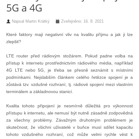
5G a 4G
Chci se stát členem
Napsal
Martin Krátký
Zveřejněno: 16. 8. 2021
Oznámení
Které faktory mají negativní vliv na kvalitu příjmu a jak ji lze
zlepšit?
Členské příspěvky
LTE router před rádiovým stožárem. Pokud padne volba na
přístup k internetu prostřednictvím rádiového média, například
Dokumenty ke stažení
4G LTE nebo 5G, je třeba se přesně seznámit s místními
podmínkami. Nejslabším článkem celého řetězce spojení je a
zůstává tzv. vzdušné rozhraní, tj. rádiové spojení mezi vlastním
Ochrana osobních údajů
terminálem a základnovou stanicí.
Legislativa
Kvalita tohoto připojení je nesmírně důležitá pro výkonnost
přístupu k internetu, ale nemusí být nutně zásadně zodpovědná
za všechny problémy. Závažným druhotným problémem je
Legislativní proces
skutečnost, že všichni uživatelé v buňce musí sdílet kapacitu
tohoto vzdušného rozhraní, což může velmi rychle vést k