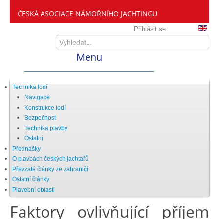
ČESKÁ ASOCIACE NÁMOŘNÍHO JACHTINGU
Přihlásit se
Menu
Home
Technika lodí
Navigace
Konstrukce lodí
ČANY
Bezpečnost
Technika plavby
Ostatní
Kdo jsme
Přednášky
O plavbách českých jachtařů
Převzaté články ze zahraničí
Zveme vás mezi nás
Ostatní články
Plavební oblasti
Faktory ovlivňující příjem
Setkání ČANY