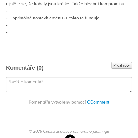
ujistěte se, že kabely jsou krátké. Takže hledání kompromisu.
-
- optimálně nastavit anténu -> takto to funguje
-
-
Přidat nový
Komentáře (
0
)
Komentáře vytvořeny pomocí
CComment
© 2026 Česká asociace námořního jachtingu