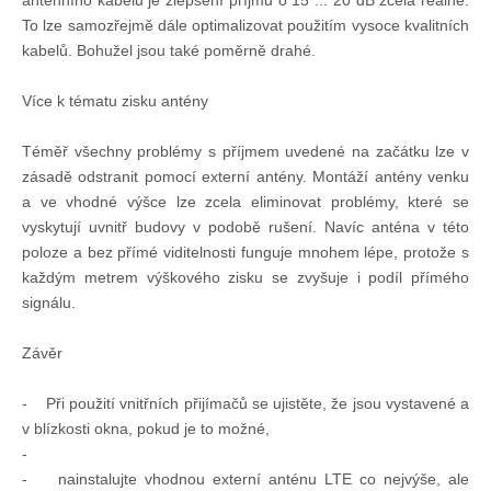
anténního kabelu je zlepšení příjmu o 15 ... 20 dB zcela reálné.
To lze samozřejmě dále optimalizovat použitím vysoce kvalitních
kabelů. Bohužel jsou také poměrně drahé.
Více k tématu zisku antény
Téměř všechny problémy s příjmem uvedené na začátku lze v
zásadě odstranit pomocí externí antény. Montáží antény venku
a ve vhodné výšce lze zcela eliminovat problémy, které se
vyskytují uvnitř budovy v podobě rušení. Navíc anténa v této
poloze a bez přímé viditelnosti funguje mnohem lépe, protože s
každým metrem výškového zisku se zvyšuje i podíl přímého
signálu.
Závěr
- Při použití vnitřních přijímačů se ujistěte, že jsou vystavené a
v blízkosti okna, pokud je to možné,
-
- nainstalujte vhodnou externí anténu LTE co nejvýše, ale