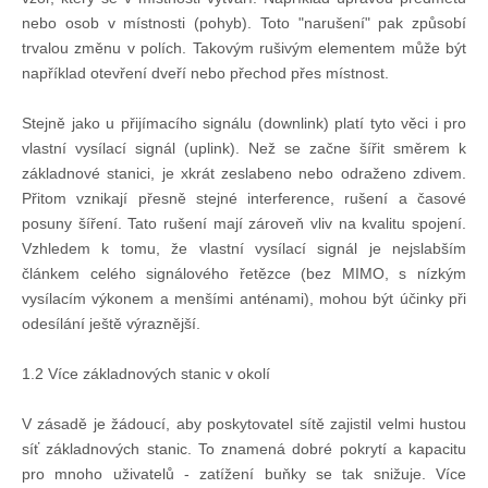
Knihovna
nebo osob v místnosti (pohyb). Toto "narušení" pak způsobí
trvalou změnu v polích. Takovým rušivým elementem může být
například otevření dveří nebo přechod přes místnost.
Knihovna
Stejně jako u přijímacího signálu (downlink) platí tyto věci i pro
Knihy k prodeji
vlastní vysílací signál (uplink). Než se začne šířit směrem k
základnové stanici, je xkrát zeslabeno nebo odraženo zdivem.
Přitom vznikají přesně stejné interference, rušení a časové
Kontakt
posuny šíření. Tato rušení mají zároveň vliv na kvalitu spojení.
Vzhledem k tomu, že vlastní vysílací signál je nejslabším
článkem celého signálového řetězce (bez MIMO, s nízkým
Bazar
vysílacím výkonem a menšími anténami), mohou být účinky při
odesílání ještě výraznější.
Mé inzeráty
1.2 Více základnových stanic v okolí
V zásadě je žádoucí, aby poskytovatel sítě zajistil velmi hustou
síť základnových stanic. To znamená dobré pokrytí a kapacitu
pro mnoho uživatelů - zatížení buňky se tak snižuje. Více