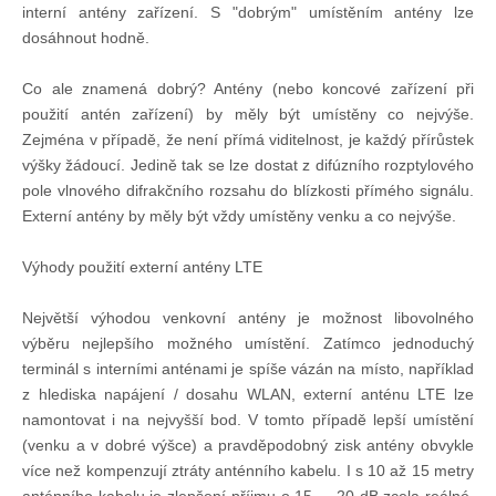
interní antény zařízení. S "dobrým" umístěním antény lze
dosáhnout hodně.
Co ale znamená dobrý? Antény (nebo koncové zařízení při
použití antén zařízení) by měly být umístěny co nejvýše.
Zejména v případě, že není přímá viditelnost, je každý přírůstek
výšky žádoucí. Jedině tak se lze dostat z difúzního rozptylového
pole vlnového difrakčního rozsahu do blízkosti přímého signálu.
Externí antény by měly být vždy umístěny venku a co nejvýše.
Výhody použití externí antény LTE
Největší výhodou venkovní antény je možnost libovolného
výběru nejlepšího možného umístění. Zatímco jednoduchý
terminál s interními anténami je spíše vázán na místo, například
z hlediska napájení / dosahu WLAN, externí anténu LTE lze
namontovat i na nejvyšší bod. V tomto případě lepší umístění
(venku a v dobré výšce) a pravděpodobný zisk antény obvykle
více než kompenzují ztráty anténního kabelu. I s 10 až 15 metry