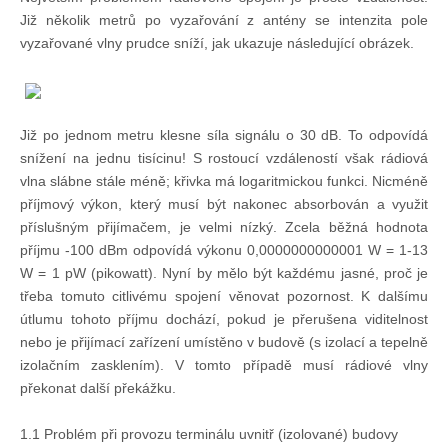
Již několik metrů po vyzařování z antény se intenzita pole
vyzařované vlny prudce sníží, jak ukazuje následující obrázek.
Pohár mistrů
Osobnost roku
Již po jednom metru klesne síla signálu o 30 dB. To odpovídá
snížení na jednu tisícinu! S rostoucí vzdáleností však rádiová
Mezinárodní pohár
vlna slábne stále méně; křivka má logaritmickou funkci. Nicméně
příjmový výkon, který musí být nakonec absorbován a využit
příslušným přijímačem, je velmi nízký. Zcela běžná hodnota
Modrá stuha
příjmu -100 dBm odpovídá výkonu 0,0000000000001 W = 1-13
W = 1 pW (pikowatt). Nyní by mělo být každému jasné, proč je
Pohárové závody
třeba tomuto citlivému spojení věnovat pozornost. K dalšímu
útlumu tohoto příjmu dochází, pokud je přerušena viditelnost
nebo je přijímací zařízení umístěno v budově (s izolací a tepelně
Kvízy
izolačním zasklením). V tomto případě musí rádiové vlny
překonat další překážku.
O lodích a plavbách
1.1 Problém při provozu terminálu uvnitř (izolované) budovy