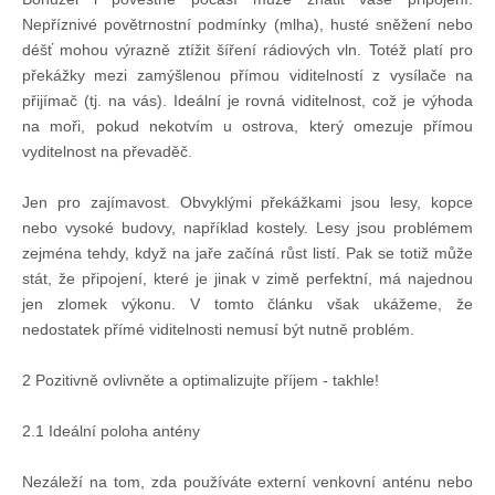
Nepříznivé povětrnostní podmínky (mlha), husté sněžení nebo
déšť mohou výrazně ztížit šíření rádiových vln. Totéž platí pro
překážky mezi zamýšlenou přímou viditelností z vysílače na
přijímač (tj. na vás). Ideální je rovná viditelnost, což je výhoda
na moři, pokud nekotvím u ostrova, který omezuje přímou
vyditelnost na převaděč.
Jen pro zajímavost. Obvyklými překážkami jsou lesy, kopce
nebo vysoké budovy, například kostely. Lesy jsou problémem
zejména tehdy, když na jaře začíná růst listí. Pak se totiž může
stát, že připojení, které je jinak v zimě perfektní, má najednou
jen zlomek výkonu. V tomto článku však ukážeme, že
nedostatek přímé viditelnosti nemusí být nutně problém.
2 Pozitivně ovlivněte a optimalizujte příjem - takhle!
2.1 Ideální poloha antény
Nezáleží na tom, zda používáte externí venkovní anténu nebo