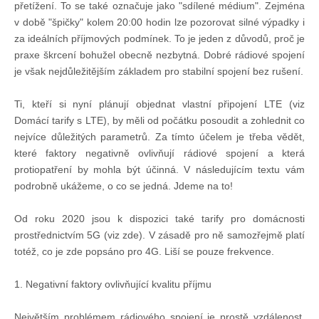
přetížení. To se také označuje jako "sdílené médium". Zejména
Doklady osob
v době "špičky" kolem 20:00 hodin lze pozorovat silné výpadky i
za ideálních příjmových podmínek. To je jeden z důvodů, proč je
Lodě - technika (tech. způsobilost)
praxe škrcení bohužel obecně nezbytná. Dobré rádiové spojení
je však nejdůležitějším základem pro stabilní spojení bez rušení.
Lodě - registrace
Ti, kteří si nyní plánují objednat vlastní připojení LTE (viz
Domácí tarify s LTE), by měli od počátku posoudit a zohlednit co
Rádio (MF, HF, VHF)
nejvíce důležitých parametrů. Za tímto účelem je třeba vědět,
které faktory negativně ovlivňují rádiové spojení a která
protiopatření by mohla být účinná. V následujícím textu vám
Kapitánské zkoušky
podrobně ukážeme, o co se jedná. Jdeme na to!
Od roku 2020 jsou k dispozici také tarify pro domácnosti
Ostatní
prostřednictvím 5G (viz zde). V zásadě pro ně samozřejmě platí
totéž, co je zde popsáno pro 4G. Liší se pouze frekvence.
Soutěže a závody
1. Negativní faktory ovlivňující kvalitu příjmu
Offshore Cup
Největším problémem rádiového spojení je prostě vzdálenost.