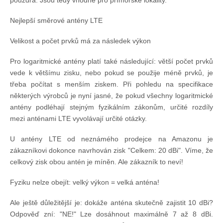
pouzdra. Jsou tedy vhodné pro přímořské lokality.
Nejlepší směrové antény LTE
Velikost a počet prvků má za následek výkon
Pro logaritmické antény platí také následující: větší počet prvků
vede k většímu zisku, nebo pokud se použije méně prvků, je
třeba počítat s menším ziskem. Při pohledu na specifikace
některých výrobců je nyní jasné, že pokud všechny logaritmické
antény podléhají stejným fyzikálním zákonům, určité rozdíly
mezi anténami LTE vyvolávají určité otázky.
U antény LTE od neznámého prodejce na Amazonu je
zákazníkovi dokonce navrhován zisk "Celkem: 20 dBi". Víme, že
celkový zisk obou antén je míněn. Ale zákazník to neví!
Fyziku nelze obejít: velký výkon = velká anténa!
Ale ještě důležitější je: dokáže anténa skutečně zajistit 10 dBi?
Odpověď zní: "NE!" Lze dosáhnout maximálně 7 až 8 dBi.