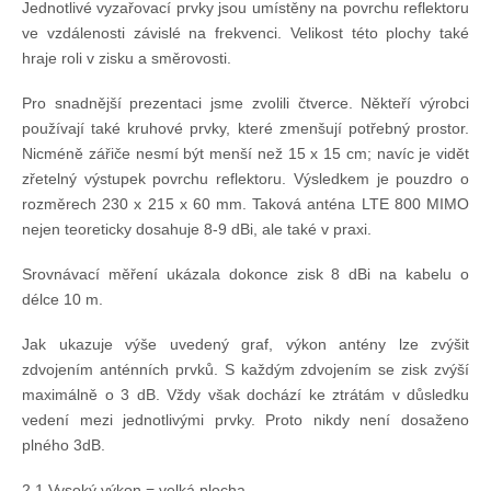
Jednotlivé vyzařovací prvky jsou umístěny na povrchu reflektoru
ve vzdálenosti závislé na frekvenci. Velikost této plochy také
hraje roli v zisku a směrovosti.
Pro snadnější prezentaci jsme zvolili čtverce. Někteří výrobci
používají také kruhové prvky, které zmenšují potřebný prostor.
Nicméně zářiče nesmí být menší než 15 x 15 cm; navíc je vidět
zřetelný výstupek povrchu reflektoru. Výsledkem je pouzdro o
rozměrech 230 x 215 x 60 mm. Taková anténa LTE 800 MIMO
nejen teoreticky dosahuje 8-9 dBi, ale také v praxi.
Srovnávací měření ukázala dokonce zisk 8 dBi na kabelu o
délce 10 m.
Jak ukazuje výše uvedený graf, výkon antény lze zvýšit
zdvojením anténních prvků. S každým zdvojením se zisk zvýší
maximálně o 3 dB. Vždy však dochází ke ztrátám v důsledku
vedení mezi jednotlivými prvky. Proto nikdy není dosaženo
plného 3dB.
2.1 Vysoký výkon = velká plocha