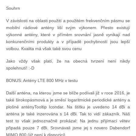
Souhrn
V závislosti na oblasti použití a použitém frekvenčním pásmu se
mobilní rádiové antény liší svým výkonem. Přesto existují
výkonné antény, které v přímém srovnání jasně vynikají nad
konkurenčními produkty a v případě pochybností jsou lepší
volbou. Kvalita má však také svou cenu
Jako vždy však platí, že na obecná tvrzení není nikdy
spolehnutí! :-D
BONUS: Antény LTE 800 MHz v testu
Další anténa, na kterou jsme se blíže podívali již v roce 2016, je
také širokopásmová a je směsí logaritmické periodické antény a
plošné antényTooltip Icondar. Na štítku je uvedeno 14 dBi a
anténa je také inzerována s 14 dBi. Tak to vidí zákazník. Náš
test to však jednoznačně prokázal: Na jednu přijímací větev
připadá pouze 7 dBi. Srovnávali jsme jej s novero Dabendorf
MIMO 800 (již není k dispozici).