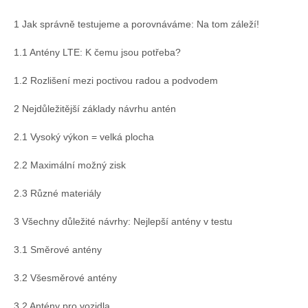
Doklady osob
1 Jak správně testujeme a porovnáváme: Na tom záleží!
Lodě - technika (tech. způsobilost)
1.1 Antény LTE: K čemu jsou potřeba?
1.2 Rozlišení mezi poctivou radou a podvodem
Lodě - registrace
2 Nejdůležitější základy návrhu antén
Rádio (MF, HF, VHF)
2.1 Vysoký výkon = velká plocha
2.2 Maximální možný zisk
Kapitánské zkoušky
2.3 Různé materiály
Ostatní
3 Všechny důležité návrhy: Nejlepší antény v testu
3.1 Směrové antény
Soutěže a závody
3.2 Všesměrové antény
Offshore Cup
3.2 Antény pro vozidla