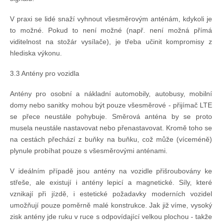
V praxi se lidé snaží vyhnout všesměrovým anténám, kdykoli je
to možné. Pokud to není možné (např. není možná přímá
viditelnost na stožár vysílače), je třeba učinit kompromisy z
hlediska výkonu.
3.3 Antény pro vozidla
Antény pro osobní a nákladní automobily, autobusy, mobilní
domy nebo sanitky mohou být pouze všesměrové - přijímač LTE
se přece neustále pohybuje. Směrová anténa by se proto
musela neustále nastavovat nebo přenastavovat. Kromě toho se
na cestách přechází z buňky na buňku, což může (víceméně)
plynule probíhat pouze s všesměrovými anténami.
V ideálním případě jsou antény na vozidle přišroubovány ke
střeše, ale existují i antény lepicí a magnetické. Síly, které
vznikají při jízdě, i estetické požadavky moderních vozidel
umožňují pouze poměrně malé konstrukce. Jak již víme, vysoký
zisk antény jde ruku v ruce s odpovídající velkou plochou - takže