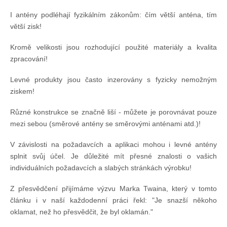
I antény podléhají fyzikálním zákonům: čím větší anténa, tím
větší zisk!
Kromě velikosti jsou rozhodující použité materiály a kvalita
zpracování!
Levné produkty jsou často inzerovány s fyzicky nemožným
ziskem!
Různé konstrukce se značně liší - můžete je porovnávat pouze
mezi sebou (směrové antény se směrovými anténami atd.)!
V závislosti na požadavcích a aplikaci mohou i levné antény
splnit svůj účel. Je důležité mít přesné znalosti o vašich
individuálních požadavcích a slabých stránkách výrobku!
Z přesvědčení přijímáme výzvu Marka Twaina, který v tomto
článku i v naší každodenní práci řekl: "Je snazší někoho
oklamat, než ho přesvědčit, že byl oklamán."