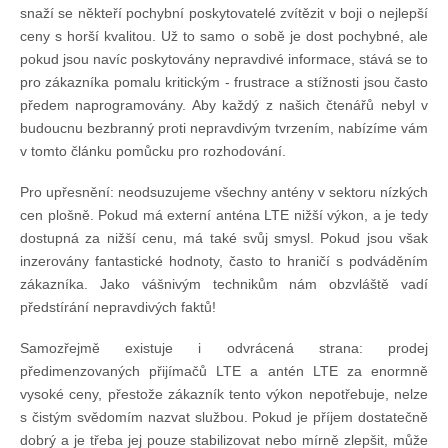
snaží se někteří pochybní poskytovatelé zvítězit v boji o nejlepší
ceny s horší kvalitou. Už to samo o sobě je dost pochybné, ale
pokud jsou navíc poskytovány nepravdivé informace, stává se to
pro zákazníka pomalu kritickým - frustrace a stížnosti jsou často
předem naprogramovány. Aby každý z našich čtenářů nebyl v
budoucnu bezbranný proti nepravdivým tvrzením, nabízíme vám
v tomto článku pomůcku pro rozhodování.
Pro upřesnění: neodsuzujeme všechny antény v sektoru nízkých
cen plošně. Pokud má externí anténa LTE nižší výkon, a je tedy
dostupná za nižší cenu, má také svůj smysl. Pokud jsou však
inzerovány fantastické hodnoty, často to hraničí s podváděním
zákazníka. Jako vášnivým technikům nám obzvláště vadí
předstírání nepravdivých faktů!
Samozřejmě existuje i odvrácená strana: prodej
předimenzovaných přijímačů LTE a antén LTE za enormně
vysoké ceny, přestože zákazník tento výkon nepotřebuje, nelze
s čistým svědomím nazvat službou. Pokud je příjem dostatečně
dobrý a je třeba jej pouze stabilizovat nebo mírně zlepšit, může