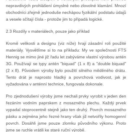
nepravdivých prohlášení úmyslné nebo zlovolné klamání. Mnozí
obchodníci zřejmě jednoduše nechápou fyzikální podstatu údajů
a vesele sčítají čísla - protože jim to připadá logické.
2.3 Rozdíly v materiálech, pouze jako příklad
Kromě velikosti a designu (viz níže) hrají zásadní roli použité
materiály. Vysvětlíme si to na příkladu: My ve společnosti FTS
Hennig se mimo jiné již řadu let zabýváme vlastní výrobou antén
3G. Používají se typy antén "biquad" (1 x 8) a "double biquad"
(2 x 8). Původem výroby bylo použití silného měděného drátu.
Tento drát je naprosto hladký a povrchová vodivost, jak je
vyžadována v anténní technice, fungovala dokonale.
Pro zjednodušení výroby jsme nechali prvky vyrobit v jeden den
řezáním vodním paprskem z mosazného plechu. Každý prvek
vypadal stoprocentně stejně jako ten druhý. Povrch mosazného
pásku a zejména jeho řezné hrany však již netvořily homogenní
povrch. Dosáhli jsme pouze zlomku původního výkonu. Proto
jsme se rychle vrátili ke staré ruční výrobě.