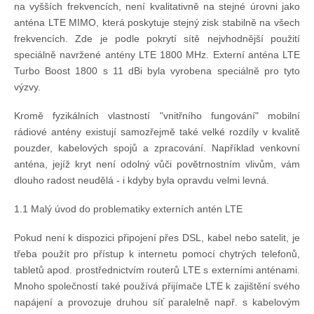
na vyšších frekvencích, není kvalitativně na stejné úrovni jako
Knihovna
anténa LTE MIMO, která poskytuje stejný zisk stabilně na všech
frekvencích. Zde je podle pokrytí sítě nejvhodnější použití
Knihovna
speciálně navržené antény LTE 1800 MHz. Externí anténa LTE
Turbo Boost 1800 s 11 dBi byla vyrobena speciálně pro tyto
výzvy.
Knihy k prodeji
Kromě fyzikálních vlastností "vnitřního fungování" mobilní
rádiové antény existují samozřejmě také velké rozdíly v kvalitě
Kontakt
pouzder, kabelových spojů a zpracování. Například venkovní
anténa, jejíž kryt není odolný vůči povětrnostním vlivům, vám
dlouho radost neudělá - i kdyby byla opravdu velmi levná.
Bazar
1.1 Malý úvod do problematiky externích antén LTE
Mé inzeráty
Pokud není k dispozici připojení přes DSL, kabel nebo satelit, je
třeba použít pro přístup k internetu pomocí chytrých telefonů,
tabletů apod. prostřednictvím routerů LTE s externími anténami.
Mnoho společností také používá přijímače LTE k zajištění svého
napájení a provozuje druhou síť paralelně např. s kabelovým