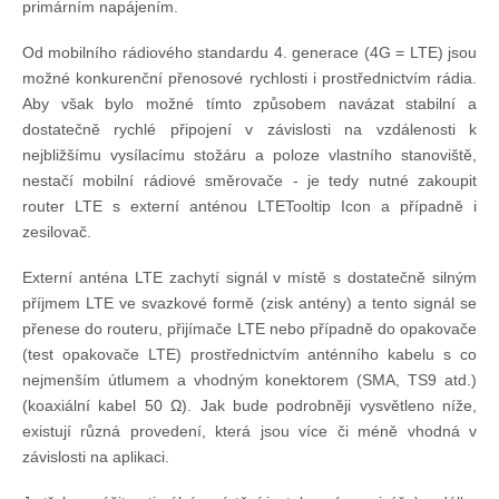
primárním napájením.
Od mobilního rádiového standardu 4. generace (4G = LTE) jsou
možné konkurenční přenosové rychlosti i prostřednictvím rádia.
Aby však bylo možné tímto způsobem navázat stabilní a
dostatečně rychlé připojení v závislosti na vzdálenosti k
nejbližšímu vysílacímu stožáru a poloze vlastního stanoviště,
nestačí mobilní rádiové směrovače - je tedy nutné zakoupit
router LTE s externí anténou LTETooltip Icon a případně i
zesilovač.
Externí anténa LTE zachytí signál v místě s dostatečně silným
příjmem LTE ve svazkové formě (zisk antény) a tento signál se
přenese do routeru, přijímače LTE nebo případně do opakovače
(test opakovače LTE) prostřednictvím anténního kabelu s co
nejmenším útlumem a vhodným konektorem (SMA, TS9 atd.)
(koaxiální kabel 50 Ω). Jak bude podrobněji vysvětleno níže,
existují různá provedení, která jsou více či méně vhodná v
závislosti na aplikaci.