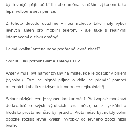
být levnější přijímač LTE nebo anténa s nižším výkonem také
lepší volbou a šetří peníze.
Z tohoto důvodu uvádíme v naší nabídce také malý výběr
levných antén pro mobilní telefony - ale také s reálnými
informacemi o zisku antény!
Levná kvalitní anténa nebo podřadné levné zboží?
Shrnutí: Jak porovnáváme antény LTE?
Antény musí být namontovány na místě, kde je dostupný příjem
(vysoko!). Tam se signál přijme a dále se přenáší pomocí
anténních kabelů s nízkým útlumem (co nejkratších!).
Sektor nízkých cen je vysoce konkurenční. Překvapivé množství
dodavatelů o svých výrobcích tvrdí něco, co z fyzikálního
hlediska prostě nemůže být pravda. Proto může být někdy velmi
obtížné rozlišit levné kvalitní výrobky od levného zboží nižší
kvality.