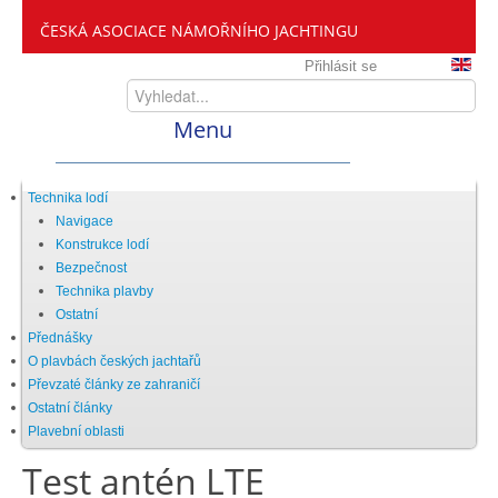
ČESKÁ ASOCIACE NÁMOŘNÍHO JACHTINGU
Přihlásit se
Menu
Home
Technika lodí
Navigace
Konstrukce lodí
ČANY
Bezpečnost
Technika plavby
Ostatní
Kdo jsme
Přednášky
O plavbách českých jachtařů
Převzaté články ze zahraničí
Zveme vás mezi nás
Ostatní články
Plavební oblasti
Test antén LTE
Setkání ČANY