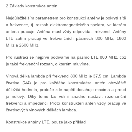
2 Základy konstrukce antén
Nejdůležitějším parametrem pro konstrukci antény je pokrytí sítě
a frekvence, tj. rozsah elektromagnetického spektra, ve kterém
anténa pracuje. Anténa musí vždy odpovídat frekvencí. Antény
LTE zatím pracují ve frekvenčních pásmech 800 MHz, 1800
MHz a 2600 MHz.
Pro ilustraci se nejprve podíváme na pásmo LTE 800 MHz, což
je také frekvenční rozsah, o kterém mluvíme.
Vlnová délka lambda při frekvenci 800 MHz je 37,5 cm. Lambda
čtvrtina (ƛ/4) je pro každého konstruktéra antén obzvláště
důležitá hodnota, protože zde napětí dosahuje maxima a proud
je nulový. Díky tomu lze velmi snadno nastavit rezonanční
frekvenci a impedanci. Proto konstruktéři antén vždy pracují ve
čtvrtinových vlnových délkách lambda.
Konstrukce antény LTE, pouze jako příklad