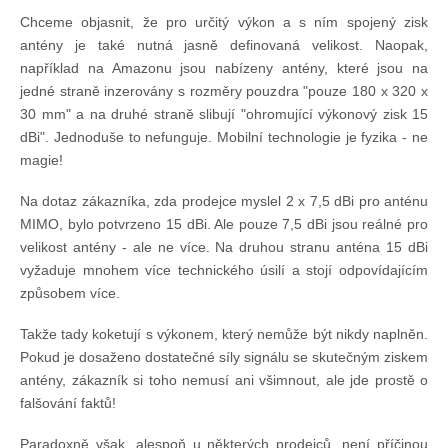
Chceme objasnit, že pro určitý výkon a s ním spojený zisk
antény je také nutná jasně definovaná velikost. Naopak,
například na Amazonu jsou nabízeny antény, které jsou na
jedné straně inzerovány s rozměry pouzdra "pouze 180 x 320 x
30 mm" a na druhé straně slibují "ohromující výkonový zisk 15
dBi". Jednoduše to nefunguje. Mobilní technologie je fyzika - ne
magie!
Na dotaz zákazníka, zda prodejce myslel 2 x 7,5 dBi pro anténu
MIMO, bylo potvrzeno 15 dBi. Ale pouze 7,5 dBi jsou reálné pro
velikost antény - ale ne více. Na druhou stranu anténa 15 dBi
vyžaduje mnohem více technického úsilí a stojí odpovídajícím
způsobem více.
Takže tady koketují s výkonem, který nemůže být nikdy naplněn.
Pokud je dosaženo dostatečné síly signálu se skutečným ziskem
antény, zákazník si toho nemusí ani všimnout, ale jde prostě o
falšování faktů!
Paradoxně však, alespoň u některých prodejců, není příčinou