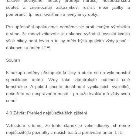
Takové pochybné metody prodeje narušují hospodářskou
soutěž a znemožňují zákazníkovi rozlišit mezi jablky a
pomeranči, tj. mezi kvalitními a levnými výrobky.
Pro upřesnění opakujeme: nemáme nic proti levným výrobkům
a víme, že mnozí zákazníci je dokonce vyžadují. Vysoká kvalita
však nikdy není levná a to by mělo být kupujícím vždy jasné -
dokonce i u antén LTE!
Souhrn
K nákupu antény přistupujte kriticky a ptejte se na výkonnostní
specifikace antén. Vždy také zkontrolujte odolnost celé
konstrukce. A pokud chcete dosáhnout vynikajících výsledků,
nešetřete na nesprávném místě - protože kvalita má vždy svou
cenu!
4.0 Závěr: Přehled nejdůležitějších zjištění
Vzhledem k tomu, že tento článek je velmi dlouhý, shrneme
nejdůležitější poznatky z našich testů a porovnání antén LTE: