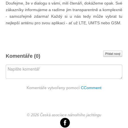
Doufejme, že v dialogu s vámi, milí čtenáři, dokážeme opak. Své
zákazníky informujeme a radíme jim transparentně a komplexně
- samozřejmě zdarma! Každý si u nás tedy může vybrat tu
nejlepší anténu pro svou aplikaci - ať už LTE, UMTS nebo GSM.
Přidat nový
Komentáře (
0
)
Komentáře vytvořeny pomocí
CComment
© 2026 Česká asociace námořního jachtingu