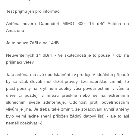
Test příjmu jen pro informaci
Anténa novero Dabendorf MIMO 800 "14 dBi" Anténa na
Amazonu
Je to pouze 7dBi a ne 14dB
Neuvěřitelných 14 dBi?! - Ve skutečnosti je to pouze 7 dBi na
přijímací větev.
Tato anténa má své opodstatnění i v prodeji. V ideálním případě
by se však člověk měl držet pravdy. Lze například zmínit, že
plast použitý na kryt není odolný vůči povětrnostním vlivům a
dříve či později v mrazu praskne nebo se na extrémním
slunečním světle zdeformuje. Odolnost proti povětrnostním
vlivům je jiná. Je třeba také zmínit, že zpracování uvnitř antény
bylo velmi laciné (není přiložen žádný datový list) - ale to asi
neměli očekávat ;-).