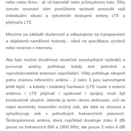
nebo celou firmu - ať už kancelář nebo průmyslovou halu: Díky
Technika lodí
tomuto srovnání vám pomůžeme správně posoudit vaši
individuální situaci a vyhodnotit dostupné antény LTE a
přijímače LTE.
Přednášky
Mluvíme na základě zkušeností a odkazujeme na transparentní
a objektivně naměřené hodnoty - nikoli na specifikace výrobců
O plavbách českých jachtařů
nebo recenze z internetu.
Aby bylo možné dosáhnout skutečně smysluplných výsledků a
Převzaté články ze zahraničí
porovnat antény, potřebuje každý test jednotné a
reprodukovatelné testovací uspořádání. Vždy potřebuje alespoň
Ostatní články
jednu známou referenční anténu - 2 nebo 3 jsou samozřejmě
ještě lepší - a kabely i následný hardware (LTE router s externí
anténou / LTE přijímač / opakovač / spojka) musí být
Plavební oblasti
konstrukčně shodné. Jakmile je tento rámec definován, určí se
nejen teoreticky maximální možný zisk, ale také se zkoumá a
vyhodnocuje zisk v jednotlivých frekvenčních pásmech.
Fotogalerie
Širokopásmová anténa, která například dosahuje zisku 6 dBi
pouze na frekvencích 800 a 1800 MHz, ale pouze 3 nebo 4 dBi