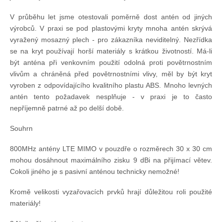
V průběhu let jsme otestovali poměrně dost antén od jiných
výrobců. V praxi se pod plastovými kryty mnoha antén skrývá
vyražený mosazný plech - pro zákazníka neviditelný. Nezřídka
se na kryt používají horší materiály s krátkou životností. Má-li
být anténa při venkovním použití odolná proti povětrnostním
vlivům a chráněná před povětrnostními vlivy, měl by být kryt
vyroben z odpovídajícího kvalitního plastu ABS. Mnoho levných
antén tento požadavek nesplňuje - v praxi je to často
nepříjemně patrné až po delší době.
Souhrn
800MHz antény LTE MIMO v pouzdře o rozměrech 30 x 30 cm
mohou dosáhnout maximálního zisku 9 dBi na přijímací větev.
Cokoli jiného je s pasivní anténou technicky nemožné!
Kromě velikosti vyzařovacích prvků hrají důležitou roli použité
materiály!