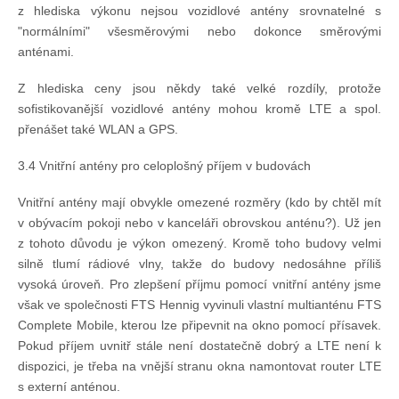
z hlediska výkonu nejsou vozidlové antény srovnatelné s
"normálními" všesměrovými nebo dokonce směrovými
anténami.
Z hlediska ceny jsou někdy také velké rozdíly, protože
sofistikovanější vozidlové antény mohou kromě LTE a spol.
přenášet také WLAN a GPS.
3.4 Vnitřní antény pro celoplošný příjem v budovách
Vnitřní antény mají obvykle omezené rozměry (kdo by chtěl mít
v obývacím pokoji nebo v kanceláři obrovskou anténu?). Už jen
z tohoto důvodu je výkon omezený. Kromě toho budovy velmi
silně tlumí rádiové vlny, takže do budovy nedosáhne příliš
vysoká úroveň. Pro zlepšení příjmu pomocí vnitřní antény jsme
však ve společnosti FTS Hennig vyvinuli vlastní multianténu FTS
Complete Mobile, kterou lze připevnit na okno pomocí přísavek.
Pokud příjem uvnitř stále není dostatečně dobrý a LTE není k
dispozici, je třeba na vnější stranu okna namontovat router LTE
s externí anténou.