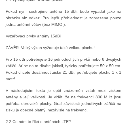
Pokud nyní sestrojíme anténu 15 dBi, bude vypadat jako na
obrázku viz odkaz. Pro lepší přehlednost je zobrazena pouze
jedna anténní větev (bez MIMO!).
Vyzařovací prvky antény 15dBi
ZÁVĚR: Velký výkon vyžaduje také velkou plochu!
Pro 15 dBi potřebujete 16 jednoduchých prvků nebo 8 dvojitých
zářičů. Ať se na to díváte jakkoli, fyzicky potřebujete 50 x 50 cm.
Pokud chcete dosáhnout zisku 21 dBi, potřebujete plochu 1 x 1
metr!
V následujícím textu je opět znázorněn vztah mezi ziskem
antény a její velikostí. Je vidět, že na frekvenci 800 MHz jsou
potřeba obrovské plochy. Graf závislosti jednotlivých zářičů na
zisku je obecně platný, nezávisle na frekvenci.
2.2 Co nám to říká o anténách LTE?