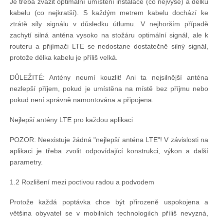
Je třeba zvážit optimální umístění instalace (co nejvýše) a délku
kabelu (co nejkratší). S každým metrem kabelu dochází ke
ztrátě síly signálu v důsledku útlumu. V nejhorším případě
zachytí silná anténa vysoko na stožáru optimální signál, ale k
routeru a přijímači LTE se nedostane dostatečně silný signál,
protože délka kabelu je příliš velká.
DŮLEŽITÉ: Antény neumí kouzlit! Ani ta nejsilnější anténa
nezlepší příjem, pokud je umístěna na místě bez příjmu nebo
pokud není správně namontována a připojena.
Nejlepší antény LTE pro každou aplikaci
POZOR: Neexistuje žádná "nejlepší anténa LTE"! V závislosti na
aplikaci je třeba zvolit odpovídající konstrukci, výkon a další
parametry.
1.2 Rozlišení mezi poctivou radou a podvodem
Protože každá poptávka chce být přirozeně uspokojena a
většina obyvatel se v mobilních technologiích příliš nevyzná,