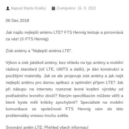
Napsal
Martin Krátký
Zveřejněno: 16. 8. 2021
Chci se stát členem
06 Dec 2018
Oznámení
Jak najdu nejlepší anténu LTE? FTS Hennig testuje a porovnává
za vás! (© FTS Hennig)
Členské příspěvky
Zisk antény a "Nejlepší anténa LTE".
Dokumenty ke stažení
Výkon a zisk jakékoli antény, bez ohledu na typ antény a mobilní
rádiový standard (síť LTE, UMTS a další), je dán konstrukcí a
použitými materiály. Jak se ale projevuje zisk antény a jak najít
Ochrana osobních údajů
nejlepší anténu pro danou aplikaci a optimální příjem LTE? Jak
při nákupu na internetu rozeznat levné kvalitní výrobky od
podřadného levného zboží? Kterým specifikacím můžete věřit a
Legislativa
které byste měli kriticky zpochybnit? Specialisté na mobilní
komunikace ze společnosti FTS Hennig vám do této
Legislativní proces
problematiky vnesou trochu světla.
Srovnání antén LTE: Přehled všech informací