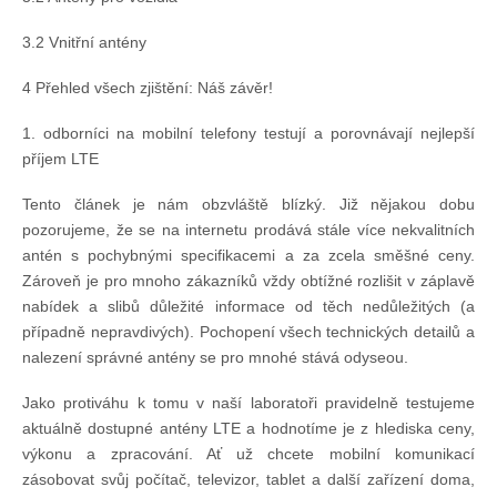
3.2 Vnitřní antény
Pohár mistrů
4 Přehled všech zjištění: Náš závěr!
Osobnost roku
1. odborníci na mobilní telefony testují a porovnávají nejlepší
příjem LTE
Mezinárodní pohár
Tento článek je nám obzvláště blízký. Již nějakou dobu
pozorujeme, že se na internetu prodává stále více nekvalitních
Modrá stuha
antén s pochybnými specifikacemi a za zcela směšné ceny.
Zároveň je pro mnoho zákazníků vždy obtížné rozlišit v záplavě
nabídek a slibů důležité informace od těch nedůležitých (a
Pohárové závody
případně nepravdivých). Pochopení všech technických detailů a
nalezení správné antény se pro mnohé stává odyseou.
Kvízy
Jako protiváhu k tomu v naší laboratoři pravidelně testujeme
aktuálně dostupné antény LTE a hodnotíme je z hlediska ceny,
výkonu a zpracování. Ať už chcete mobilní komunikací
O lodích a plavbách
zásobovat svůj počítač, televizor, tablet a další zařízení doma,