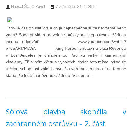
Doklady osob
Napsal
ŠULC Pavel
Zveřejněno: 24. 1. 2018
Lodě - technika (tech. způsobilost)
Kdy je čas opustit loď a co je nejbezpečnější cesta: země nebo
voda? Sobotní video provokuje otázky, ale neposkytuje žádnou
Lodě - registrace
jasnou odpověď. www.youtube.com/watch?
v=euARI7PkOiA King Harbor přístav na pláži Redondo
v Los Angeles je chráněn od Pacifiku velkými kamennými
Rádio (MF, HF, VHF)
vlnolamy. Při silném větru a vysokých vlnách toto místo vyžaduje
určitou schopnost vplout dovnitř a ven mezi mola a tu a tam se
Kapitánské zkoušky
stane, že lodě manévr nezvládnou. V sobotu...
Ostatní
Sólová plavba skončila v
Soutěže a závody
záchranném ostrůvku – 2. část
Offshore Cup