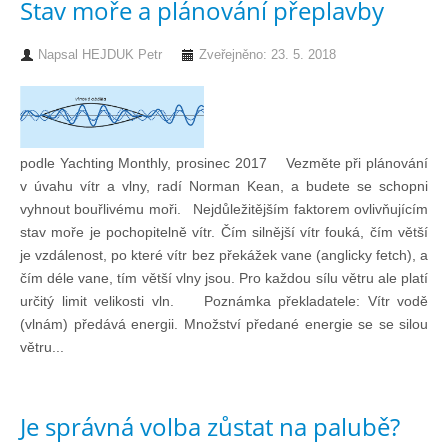
Stav moře a plánování přeplavby
Chci se stát členem
Napsal
HEJDUK Petr
Zveřejněno: 23. 5. 2018
Oznámení
Členské příspěvky
podle Yachting Monthly, prosinec 2017 Vezměte při plánování
v úvahu vítr a vlny, radí Norman Kean, a budete se schopni
vyhnout bouřlivému moři. Nejdůležitějším faktorem ovlivňujícím
Dokumenty ke stažení
stav moře je pochopitelně vítr. Čím silnější vítr fouká, čím větší
je vzdálenost, po které vítr bez překážek vane (anglicky fetch), a
Ochrana osobních údajů
čím déle vane, tím větší vlny jsou. Pro každou sílu větru ale platí
určitý limit velikosti vln. Poznámka překladatele: Vítr vodě
(vlnám) předává energii. Množství předané energie se se silou
Legislativa
větru...
Legislativní proces
Je správná volba zůstat na palubě?