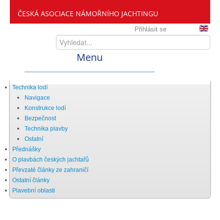
ČESKÁ ASOCIACE NÁMOŘNÍHO JACHTINGU
Přihlásit se
Menu
Home
Technika lodí
Navigace
Konstrukce lodí
ČANY
Bezpečnost
Technika plavby
Ostatní
Kdo jsme
Přednášky
O plavbách českých jachtařů
Převzaté články ze zahraničí
Zveme vás mezi nás
Ostatní články
Plavební oblasti
Setkání ČANY