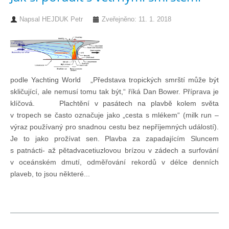
Technika lodí
Napsal
HEJDUK Petr
Zveřejněno: 11. 1. 2018
Přednášky
O plavbách českých jachtařů
podle Yachting World „Představa tropických smrští může být
skličující, ale nemusí tomu tak být,“ říká Dan Bower. Příprava je
klíčová. Plachtění v pasátech na plavbě kolem světa
Převzaté články ze zahraničí
v tropech se často označuje jako „cesta s mlékem“ (milk run –
výraz používaný pro snadnou cestu bez nepříjemných událostí).
Ostatní články
Je to jako prožívat sen. Plavba za zapadajícím Sluncem
s patnácti- až pětadvacetiuzlovou brízou v zádech a surfování
v oceánském dmutí, odměřování rekordů v délce denních
Plavební oblasti
plaveb, to jsou některé...
Fotogalerie