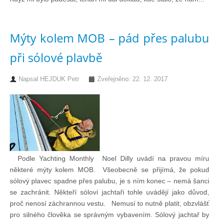
Mýty kolem MOB – pád přes palubu
při sólové plavbě
Napsal
HEJDUK Petr
Zveřejněno: 22. 12. 2017
Podle Yachting Monthly Noel Dilly uvádí na pravou míru
některé mýty kolem MOB. Všeobecně se přijímá, že pokud
sólový plavec spadne přes palubu, je s ním konec – nemá šanci
se zachránit. Někteří sóloví jachtaři tohle uvádějí jako důvod,
proč nenosí záchrannou vestu. Nemusí to nutně platit, obzvlášť
pro silného člověka se správným vybavením. Sólový jachtař by