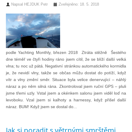
Napsal
HEJDUK Petr
Zveřejněno: 18. 5. 2018
Pohár mistrů
Osobnost roku
Mezinárodní pohár
podle Yachting Monthly, březen 2018 Ztráta stěžně Šestého
dne téměř ve čtyři hodiny ráno jsem cítil, že se blíží další velká
vlna; tu noc už pátá. Negativní stránkou automatického kormidla
Modrá stuha
je, že nevidí vlny, takže se občas můžu dostat do potíží, když
vítr a vlny změní směr. Situace byla velice denervující – náhlý
Pohárové závody
náraz a po něm silná rána. Zkontroloval jsem ruční GPS – pluli
jsme třemi uzly. Vstal jsem a okénkem salonu jsem viděl loď na
levoboku. Vzal jsem si kalhoty a harnessy, když přišel další
Kvízy
náraz. BUM! Když jsem se dostal do...
O lodích a plavbách
Jak si poradit s větrnými smrštěmi