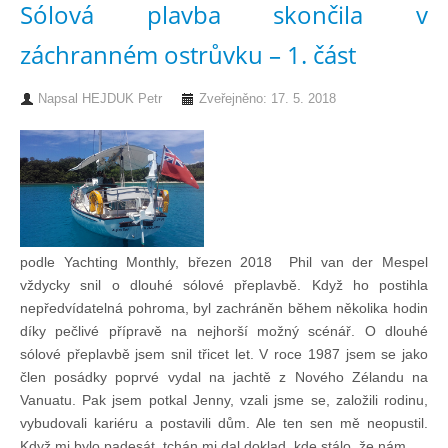
Sólová plavba skončila v
Knihovna
záchranném ostrůvku – 1. část
Knihovna
Napsal
HEJDUK Petr
Zveřejněno: 17. 5. 2018
Knihy k prodeji
Kontakt
podle Yachting Monthly, březen 2018 Phil van der Mespel
Bazar
vždycky snil o dlouhé sólové přeplavbě. Když ho postihla
nepředvídatelná pohroma, byl zachráněn během několika hodin
Mé inzeráty
díky pečlivé přípravě na nejhorší možný scénář. O dlouhé
sólové přeplavbě jsem snil třicet let. V roce 1987 jsem se jako
člen posádky poprvé vydal na jachtě z Nového Zélandu na
Vanuatu. Pak jsem potkal Jenny, vzali jsme se, založili rodinu,
vybudovali kariéru a postavili dům. Ale ten sen mě neopustil.
Když mi bylo padesát, tchán mi dal doklad, kde stálo, že nám...