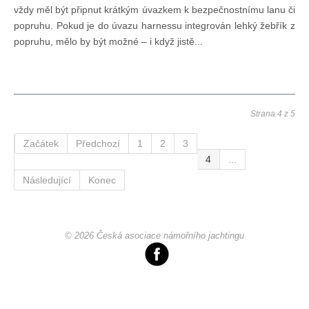
vždy měl být připnut krátkým úvazkem k bezpečnostnímu lanu či
popruhu. Pokud je do úvazu harnessu integrován lehký žebřík z
popruhu, mělo by být možné – i když jistě...
Strana 4 z 5
Začátek
Předchozí
1
2
3
4
...
Následující
Konec
© 2026 Česká asociace námořního jachtingu