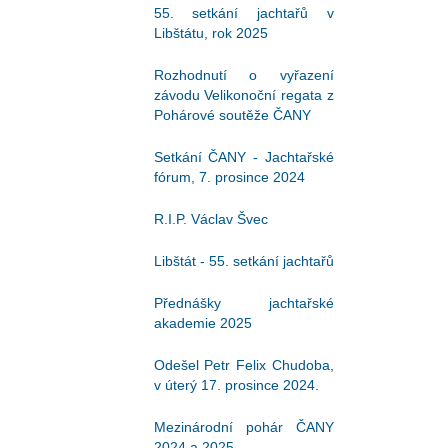
55. setkání jachtařů v
Libštátu, rok 2025
Rozhodnutí o vyřazení
závodu Velikonoční regata z
Pohárové soutěže ČANY
Setkání ČANY - Jachtařské
fórum, 7. prosince 2024
R.I.P. Václav Švec
Libštát - 55. setkání jachtařů
Přednášky jachtařské
akademie 2025
Odešel Petr Felix Chudoba,
v úterý 17. prosince 2024.
Mezinárodní pohár ČANY
2024 a 2025