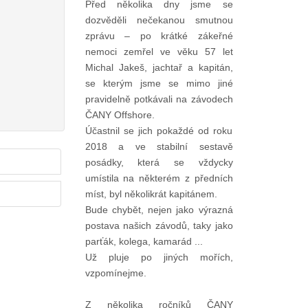
Před několika dny jsme se
dozvěděli nečekanou smutnou
zprávu – po krátké zákeřné
nemoci zemřel ve věku 57 let
Michal Jakeš, jachtař a kapitán,
se kterým jsme se mimo jiné
pravidelně potkávali na závodech
ČANY Offshore.
Účastnil se jich pokaždé od roku
2018 a ve stabilní sestavě
posádky, která se vždycky
umístila na některém z předních
míst, byl několikrát kapitánem.
Bude chybět, nejen jako výrazná
postava našich závodů, taky jako
parťák, kolega, kamarád ...
Už pluje po jiných mořích,
vzpomínejme.
Z několika ročníků ČANY