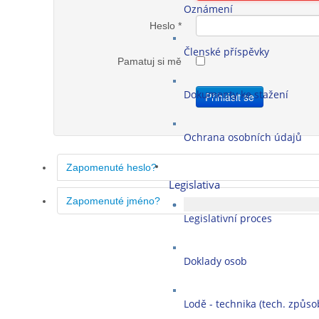
Oznámení
Heslo
*
Členské příspěvky
Pamatuj si mě
Dokumenty ke stažení
Přihlásit se
Ochrana osobních údajů
Zapomenuté heslo?
Legislativa
Zapomenuté jméno?
Legislativní proces
Doklady osob
Lodě - technika (tech. způsob