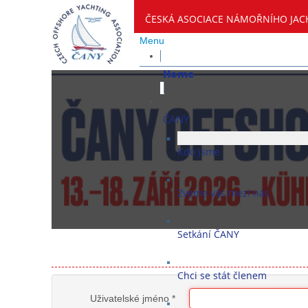
ČESKÁ ASOCIACE NÁMOŘNÍHO JAC
Menu
Home
ČANY
Kdo jsme
Zveme vás mezi nás
Setkání ČANY
Chci se stát členem
Uživatelské jméno
*