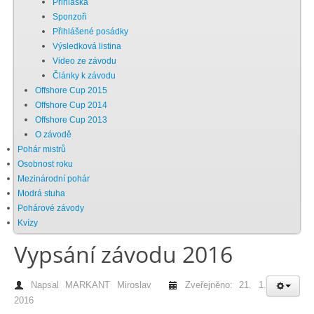
Přihláška
Sponzoři
Chci se stát členem
Přihlášené posádky
Výsledková listina
Video ze závodu
Oznámení
Články k závodu
Offshore Cup 2015
Offshore Cup 2014
Členské příspěvky
Offshore Cup 2013
O závodě
Dokumenty ke stažení
Pohár mistrů
Osobnost roku
Mezinárodní pohár
Ochrana osobních údajů
Modrá stuha
Pohárové závody
Kvízy
Legislativa
Vypsání závodu 2016
Legislativní proces
Napsal
MARKANT Miroslav
Zveřejněno: 21. 1.
2016