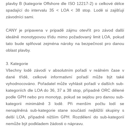
plavby B (kategorie Offshore dle ISO 12217-2) o celkové délce
spadající do intervalu 35 < LOA < 38 stop. Lodě si zajišťují
Pohár mistrů
závodníci sami.
CANY je pripavena v pripadě zájmu otevřít pro závod další
Osobnost roku
ideálně monotypovou třídu mimo požadovaný limit LOA, pokud
tato bude splňovat zejména nároky na bezpečnost pro danou
Mezinárodní pohár
oblast plavby.
3. Kategorie
Modrá stuha
Všechny lodě závodí v absolutním pořadí v reálném čase v
dané třídě, celkové informativní pořadí může být také
vyhodnocováno. Pořadatel může vyhlásit pořadí v dalších sub-
Pohárové závody
kategoriích dle LOA do 36, 37 a 38 stop, případně ORC dělené
podle GPH nebo pro monotyp, pokud se sejdou pro danou sub-
Kvízy
kategorii minimálně 3 lodě. Při menším počtu lodí se
nenaplněná sub-kategorie stane součástí nejbližší skupiny s
delší LOA, případně nižším GPH. Rozdělení do sub-kategorií
O lodích a plavbách
nemůže být podkladem žádosti o nápravu.