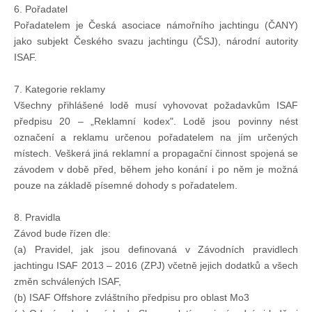
Knihovna
6. Pořadatel
Pořadatelem je Česká asociace námořního jachtingu (ČANY)
jako subjekt Českého svazu jachtingu (ČSJ), národní autority
Knihovna
ISAF.
7. Kategorie reklamy
Knihy k prodeji
Všechny přihlášené lodě musí vyhovovat požadavkům ISAF
předpisu 20 – „Reklamní kodex". Lodě jsou povinny nést
označení a reklamu určenou pořadatelem na jím určených
Kontakt
místech. Veškerá jiná reklamní a propagační činnost spojená se
závodem v době před, během jeho konání i po něm je možná
Bazar
pouze na základě písemné dohody s pořadatelem.
8. Pravidla
Mé inzeráty
Závod bude řízen dle:
(a) Pravidel, jak jsou definovaná v Závodních pravidlech
jachtingu ISAF 2013 – 2016 (ZPJ) včetně jejich dodatků a všech
změn schválených ISAF,
(b) ISAF Offshore zvláštního předpisu pro oblast Mo3