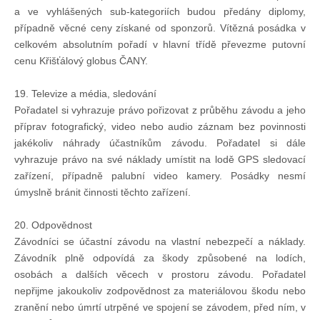
a ve vyhlášených sub-kategoriích budou předány diplomy,
případně věcné ceny získané od sponzorů. Vítězná posádka v
celkovém absolutním pořadí v hlavní třídě převezme putovní
cenu Křišťálový globus ČANY.
19. Televize a média, sledování
Pořadatel si vyhrazuje právo pořizovat z průběhu závodu a jeho
příprav fotografický, video nebo audio záznam bez povinnosti
jakékoliv náhrady účastníkům závodu. Pořadatel si dále
vyhrazuje právo na své náklady umístit na lodě GPS sledovací
zařízení, případně palubní video kamery. Posádky nesmí
úmyslně bránit činnosti těchto zařízení.
20. Odpovědnost
Závodníci se účastní závodu na vlastní nebezpečí a náklady.
Závodník plně odpovídá za škody způsobené na lodích,
osobách a dalších věcech v prostoru závodu. Pořadatel
nepřijme jakoukoliv zodpovědnost za materiálovou škodu nebo
zranění nebo úmrtí utrpěné ve spojení se závodem, před ním, v