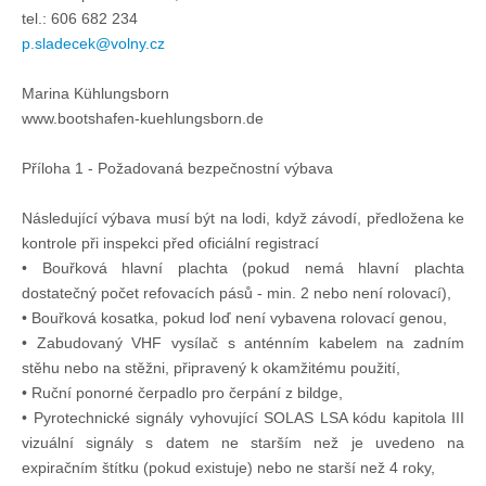
tel.: 606 682 234
p.sladecek@volny.cz
Marina Kühlungsborn
www.bootshafen-kuehlungsborn.de
Příloha 1 - Požadovaná bezpečnostní výbava
Následující výbava musí být na lodi, když závodí, předložena ke
kontrole při inspekci před oficiální registrací
• Bouřková hlavní plachta (pokud nemá hlavní plachta
dostatečný počet refovacích pásů - min. 2 nebo není rolovací),
• Bouřková kosatka, pokud loď není vybavena rolovací genou,
• Zabudovaný VHF vysílač s anténním kabelem na zadním
stěhu nebo na stěžni, připravený k okamžitému použití,
• Ruční ponorné čerpadlo pro čerpání z bildge,
• Pyrotechnické signály vyhovující SOLAS LSA kódu kapitola III
vizuální signály s datem ne starším než je uvedeno na
expiračním štítku (pokud existuje) nebo ne starší než 4 roky,