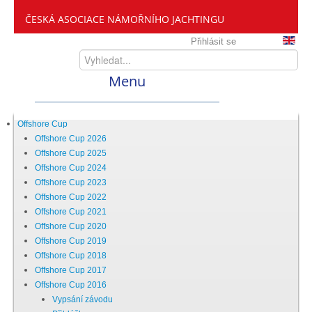
ČESKÁ ASOCIACE NÁMOŘNÍHO JACHTINGU
Přihlásit se
Menu
Home
Offshore Cup
Offshore Cup 2026
Offshore Cup 2025
ČANY
Offshore Cup 2024
Offshore Cup 2023
Offshore Cup 2022
Kdo jsme
Offshore Cup 2021
Offshore Cup 2020
Offshore Cup 2019
Zveme vás mezi nás
Offshore Cup 2018
Offshore Cup 2017
Offshore Cup 2016
Setkání ČANY
Vypsání závodu