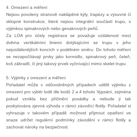
4. Omezení a měření
Technika lodí
Nejsou povoleny stranově naklápěné kýly, trapézy a výsuvné či
sklopné konstrukce, které nejsou integrální součástí trupu, s
Přednášky
výjimkou spinakrových nebo genakrových peňů.
Za LOA pro účely registrace se považuje vzdálenost mezi
dvěma vertikálními liniemi dotýkajícími se trupu v jeho
O plavbách českých jachtařů
nejvzdálenějších koncích v podélném směru. Do tohoto měření
se nezapočítávají prvky jako kormidlo, spinakrový peň, čeleň,
Převzaté články ze zahraničí
koš zábradlí, či jiný takový prvek vyčnívající mimo skelet trupu.
5. Výjimky z omezení a měření
Ostatní články
Pořadatel může v odůvodněných případech udělit výjimku z
omezení pro výběr lodě dle bodů 2 a 4 tohoto Vypsání, zejména
pokud vznikla bez přičinění posádky a nebude jí tak
Plavební oblasti
poskytována zjevná výhoda v rámci závodící flotily. Pořadatel si
vyhrazuje v takovém případě možnost přijmout opatření ve
snaze udržet regulérní podmínky závodění v rámci flotily a
Fotogalerie
zachovat nároky na bezpečnost.