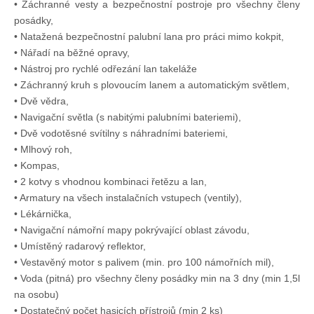
• Záchranné vesty a bezpečnostní postroje pro všechny členy
posádky,
• Natažená bezpečnostní palubní lana pro práci mimo kokpit,
• Nářadí na běžné opravy,
• Nástroj pro rychlé odřezání lan takeláže
• Záchranný kruh s plovoucím lanem a automatickým světlem,
• Dvě vědra,
• Navigační světla (s nabitými palubními bateriemi),
• Dvě vodotěsné svítilny s náhradními bateriemi,
• Mlhový roh,
• Kompas,
• 2 kotvy s vhodnou kombinaci řetězu a lan,
• Armatury na všech instalačních vstupech (ventily),
• Lékárnička,
• Navigační námořní mapy pokrývající oblast závodu,
• Umístěný radarový reflektor,
• Vestavěný motor s palivem (min. pro 100 námořních mil),
• Voda (pitná) pro všechny členy posádky min na 3 dny (min 1,5l
na osobu)
• Dostatečný počet hasicích přístrojů (min 2 ks)