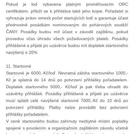
Pokud je loď vybavena platným proměřovacím ORC
certifikátem, přiloží se k přihlášce také jeho kopie. Pořadatel si
vyhrazuje právo omezit počet startujících lodí a garantuje účast
přednostně posádkám nominovaným do pohárových soutěží
ČANY. Posádky budou mít účast v závodě zajištěnu, pokud
provedou včas úhradu všech požadovaných plateb. Posádky
přihlášené a přijaté po uzávěrce budou mít doplatek startovného
navýšený o 20%.
11. Startovné
Startovné je 6000,-Kč/loď. Nevratná záloha startovného 1000,-
Kč je splatná do 14 dnů po potvrzení přihlášky pořadatelem.
Doplatek startovného 5000,- Kč/loď je pak třeba uhradit do
uzávěrky přihlášek. Posádky přihlášené a přijaté po uzávěrce
musí splatit celé navýšené startovné 7000,-Kč do 10 dnů po
potvrzení přihlášky. Platby nelze provádět bez potvrzení
přihlášky pořadatelem.
V ceně startovného budou zahrnuty nezbytné místní poplatky
spojené s povolením a organizačním zajištěním závodu včetně