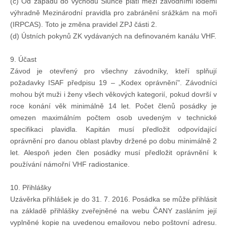
(c) Od západu do východu Slunce platí mezi závodními loděmi
výhradně Mezinárodní pravidla pro zabránění srážkám na moři
(IRPCAS). Toto je změna pravidel ZPJ části 2.
(d) Ústních pokynů ZK vydávaných na definovaném kanálu VHF.
9. Účast
Závod je otevřený pro všechny závodníky, kteří splňují
požadavky ISAF předpisu 19 – „Kodex oprávnění". Závodníci
mohou být muži i ženy všech věkových kategorií, pokud dovrší v
roce konání věk minimálně 14 let. Počet členů posádky je
omezen maximálním počtem osob uvedeným v technické
specifikaci plavidla. Kapitán musí předložit odpovídající
oprávnění pro danou oblast plavby držené po dobu minimálně 2
let. Alespoň jeden člen posádky musí předložit oprávnění k
používání námořní VHF radiostanice.
10. Přihlášky
Uzávěrka přihlášek je do 31. 7. 2016. Posádka se může přihlásit
na základě přihlášky zveřejněné na webu ČANY zasláním její
vyplněné kopie na uvedenou emailovou nebo poštovní adresu.