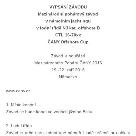
Doklady osob
VYPSÁNÍ ZÁVODU
Mezinárodní pohárový závod
v námořním jachtingu
Lodě - technika (tech. způsobilost)
v lodní třídě NJ kat. offshore B
CTL 16-70xx
Lodě - registrace
ČANY Offshore Cup
Závod je součástí
Rádio (MF, HF, VHF)
Mezinárodního Poháru ČANY 2016
19.-22. září 2016
Kapitánské zkoušky
Německo
www.cany.cz
Ostatní
1. Místo konání
Závod se bude konat ve vodách jižního Baltu.
Soutěže a závody
2. Lodní třída
Závod je určen pro jednotrupé námořní lodě určené pro oblast
Offshore Cup