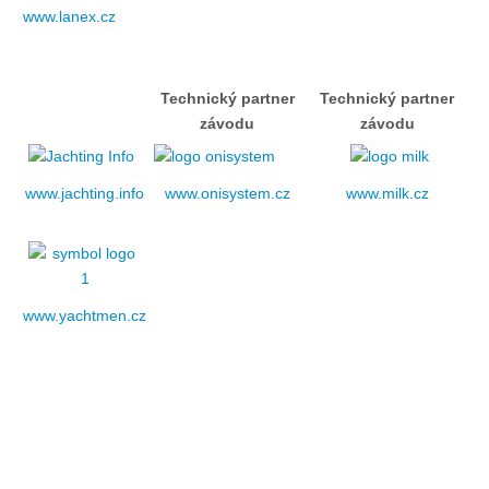
Doklady osob
www.lanex.cz
Lodě - technika (tech. způsobilost)
Technický partner
Technický partner
závodu
závodu
Lodě - registrace
www.jachting.info
www.onisystem.cz
www.milk.cz
Rádio (MF, HF, VHF)
Kapitánské zkoušky
www.yachtmen.cz
Ostatní
Soutěže a závody
Offshore Cup