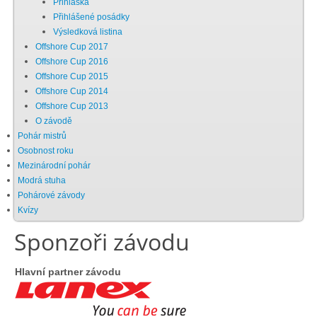
Přihláška
Přihlášené posádky
Chci se stát členem
Výsledková listina
Offshore Cup 2017
Offshore Cup 2016
Oznámení
Offshore Cup 2015
Offshore Cup 2014
Offshore Cup 2013
Členské příspěvky
O závodě
Pohár mistrů
Dokumenty ke stažení
Osobnost roku
Mezinárodní pohár
Modrá stuha
Ochrana osobních údajů
Pohárové závody
Kvízy
Sponzoři závodu
Legislativa
Hlavní partner závodu
Legislativní proces