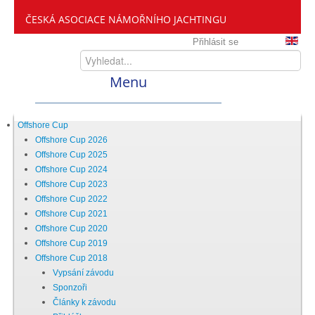
ČESKÁ ASOCIACE NÁMOŘNÍHO JACHTINGU
Přihlásit se
Menu
Home
Offshore Cup
Offshore Cup 2026
Offshore Cup 2025
ČANY
Offshore Cup 2024
Offshore Cup 2023
Offshore Cup 2022
Kdo jsme
Offshore Cup 2021
Offshore Cup 2020
Offshore Cup 2019
Zveme vás mezi nás
Offshore Cup 2018
Vypsání závodu
Sponzoři
Setkání ČANY
Články k závodu