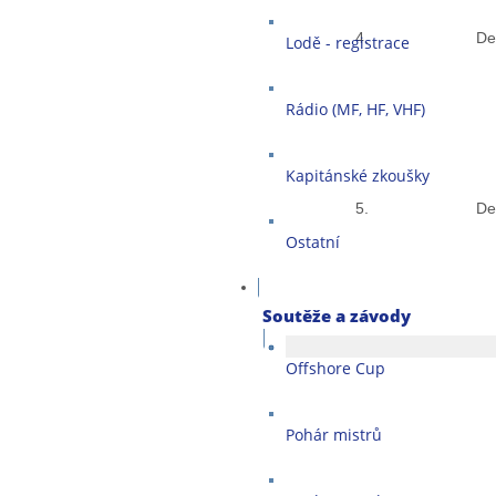
4.
Deh
Lodě - registrace
Rádio (MF, HF, VHF)
Kapitánské zkoušky
5.
Deh
Ostatní
Soutěže a závody
Offshore Cup
Pohár mistrů