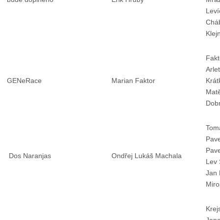
Leví
Chá
Klej
Fakt
Arle
GENeRace
Marian Faktor
Krát
Matě
Dobr
Tomá
Pave
Pave
Dos Naranjas
Ondřej Lukáš Machala
Lev 
Jan 
Miro
Krej