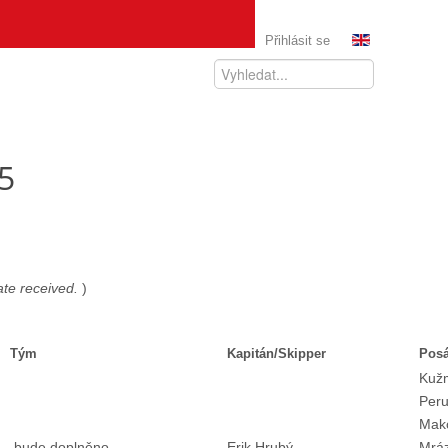
Přihlásit se
5
date received.
)
Tým
Kapitán/Skipper
Pos
Kuž
Peru
Mak
bude doplněno
Erik Hrubý
Mráz