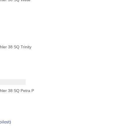
ler 38 SQ Trinity
ler 38 SQ Petra P
ilost)