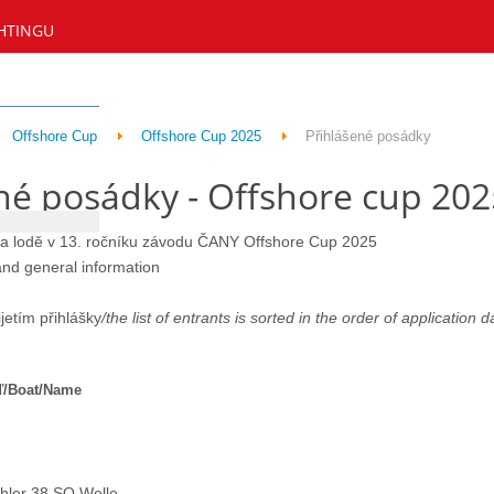
HTINGU
Offshore Cup
Offshore Cup 2025
Přihlášené posádky
né posádky - Offshore cup 202
 a lodě v 13. ročníku závodu ČANY Offshore Cup 2025
 and general information
jetím přihlášky
/the list of entrants is sorted in the order of application 
/Boat/Name
ler 38 SQ Welle