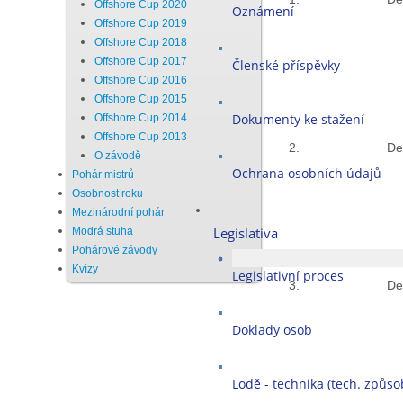
Offshore Cup 2020
Oznámení
Offshore Cup 2019
Offshore Cup 2018
Offshore Cup 2017
Členské příspěvky
Offshore Cup 2016
Offshore Cup 2015
Dokumenty ke stažení
Offshore Cup 2014
Offshore Cup 2013
2.
Deh
O závodě
Ochrana osobních údajů
Pohár mistrů
Osobnost roku
Mezinárodní pohár
Legislativa
Modrá stuha
Pohárové závody
Kvízy
Legislativní proces
3.
Deh
Doklady osob
Lodě - technika (tech. způsob