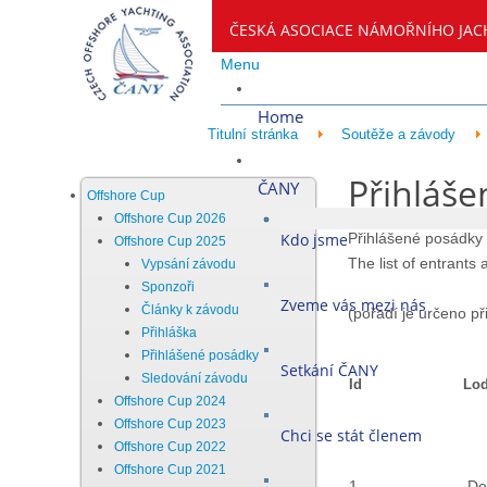
ČESKÁ ASOCIACE NÁMOŘNÍHO JAC
Menu
Home
Titulní stránka
Soutěže a závody
Přihláše
ČANY
Offshore Cup
Offshore Cup 2026
Kdo jsme
Přihlášené posádky
Offshore Cup 2025
The list of entrants
Vypsání závodu
Sponzoři
Zveme vás mezi nás
Články k závodu
(pořadí je určeno při
Přihláška
Přihlášené posádky
Setkání ČANY
Sledování závodu
Id
Loď
Offshore Cup 2024
Offshore Cup 2023
Chci se stát členem
Offshore Cup 2022
Offshore Cup 2021
1.
Deh