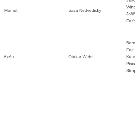
Jan
Wind
Mamuti
Saša Nedvědický
Još
Fajf
Bern
Fajt
6xAu
Otakar Webr
Kuba
Pisc
Stra