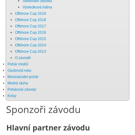
Sledování závodu
Výsledková listina
Chci se stát členem
Offshore Cup 2019
Offshore Cup 2018
Offshore Cup 2017
Oznámení
Offshore Cup 2016
Offshore Cup 2015
Offshore Cup 2014
Členské příspěvky
Offshore Cup 2013
O závodě
Dokumenty ke stažení
Pohár mistrů
Osobnost roku
Mezinárodní pohár
Ochrana osobních údajů
Modrá stuha
Pohárové závody
Kvízy
Legislativa
Sponzoři závodu
Legislativní proces
Hlavní partner závodu