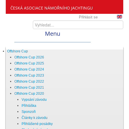
ČESKÁ ASOCIACE NÁMOŘNÍHO JACHTINGU
Přihlásit se
Menu
Home
Offshore Cup
Offshore Cup 2026
Offshore Cup 2025
ČANY
Offshore Cup 2024
Offshore Cup 2023
Offshore Cup 2022
Kdo jsme
Offshore Cup 2021
Offshore Cup 2020
Vypsání závodu
Zveme vás mezi nás
Přihláška
Sponzoři
Články k závodu
Setkání ČANY
Přihlášené posádky