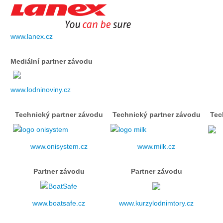
Doklady osob
Lodě - technika (tech. způsobilost)
www.lanex.cz
Mediální partner závodu
Lodě - registrace
www.lodninoviny.cz
Rádio (MF, HF, VHF)
Technický partner závodu
Technický partner závodu
Tec
Kapitánské zkoušky
www.onisystem.cz
www.milk.cz
Ostatní
Partner závodu
Partner závodu
Soutěže a závody
www.boatsafe.cz
www.kurzylodnimtory.cz
Offshore Cup