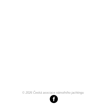
Pohár mistrů
Osobnost roku
Mezinárodní pohár
Modrá stuha
Pohárové závody
Kvízy
© 2026 Česká asociace námořního jachtingu
O lodích a plavbách