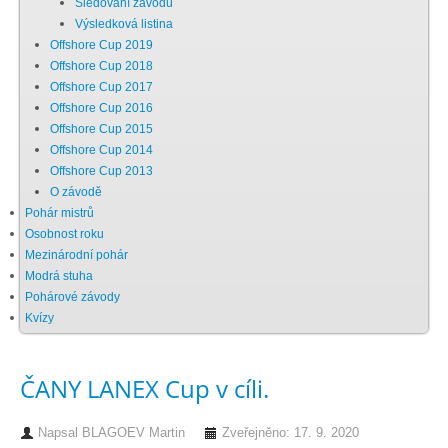
Sledování závodu
Výsledková listina
Chci se stát členem
Offshore Cup 2019
Offshore Cup 2018
Offshore Cup 2017
Oznámení
Offshore Cup 2016
Offshore Cup 2015
Offshore Cup 2014
Členské příspěvky
Offshore Cup 2013
O závodě
Dokumenty ke stažení
Pohár mistrů
Osobnost roku
Mezinárodní pohár
Ochrana osobních údajů
Modrá stuha
Pohárové závody
Kvízy
Legislativa
ČANY LANEX Cup v cíli.
Legislativní proces
Napsal
BLAGOEV Martin
Zveřejněno: 17. 9. 2020