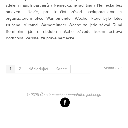
sdělení našich partnerů v Německu, je jachting v Německu bez
omezení. Navíc, pro letošní závod spolupracujeme s
organizátorem akce Warnemünder Woche, které bylo letos
zrušeno. V rámci Warnemünder Woche se jede závod Rund
Bornholm, jde o obdobu našeho závodu kolem ostrova
Bornholm. Věříme, že právě německé...
Strana 1 z 2
1
2
Následující
Konec
© 2026 Česká asociace námořního jachtingu