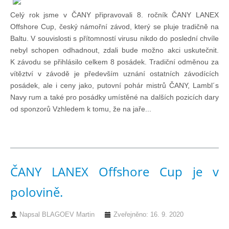
Celý rok jsme v ČANY připravovali 8. ročník ČANY LANEX
Pohár mistrů
Offshore Cup, český námořní závod, který se pluje tradičně na
Baltu. V souvislosti s přítomností virusu nikdo do poslední chvíle
nebyl schopen odhadnout, zdali bude možno akci uskutečnit.
Osobnost roku
K závodu se přihlásilo celkem 8 posádek. Tradiční odměnou za
vítěztví v závodě je především uznání ostatních závodících
posádek, ale i ceny jako, putovní pohár mistrů ČANY, Lambl´s
Mezinárodní pohár
Navy rum a také pro posádky umístěné na dalších pozicích dary
od sponzorů Vzhledem k tomu, že na jaře...
Modrá stuha
Pohárové závody
ČANY LANEX Offshore Cup je v
Kvízy
polovině.
O lodích a plavbách
Napsal
BLAGOEV Martin
Zveřejněno: 16. 9. 2020