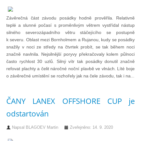
Doklady osob
Závěrečná část závodu posádky hodně prověřila. Relativně
Lodě - technika (tech. způsobilost)
teplé a slunné počasí s proměnlivým větrem vystřídal nástup
silného severozápadního větru stáčejícího se postupně
k severu. Oblast mezi Bornholmem a Rujanou, kudy se posádky
Lodě - registrace
snažily v noci ze středy na čtvrtek probít, se tak během noci
značně navlnila. Nejsilnější poryvy překračovaly kolem půlnoci
Rádio (MF, HF, VHF)
často rychlost 30 uzlů. Silný vítr tak posádky donutil značně
refovat plachty a čelit náročné noční plavbě ve vlnách. Líté boje
o závěrečné umístění se rozhořely jak na čele závodu, tak i na...
Kapitánské zkoušky
Ostatní
ČANY LANEX OFFSHORE CUP je
odstartován
Soutěže a závody
Napsal
BLAGOEV Martin
Zveřejněno: 14. 9. 2020
Offshore Cup