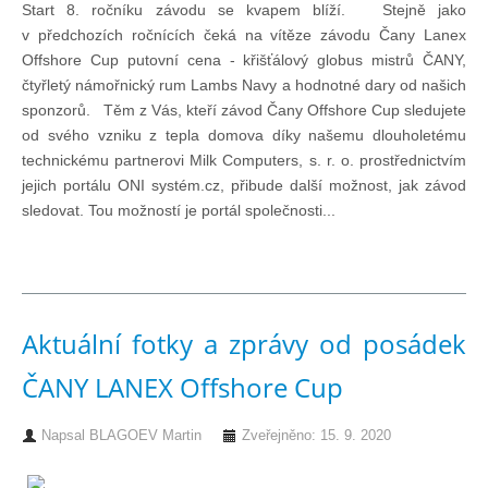
Start 8. ročníku závodu se kvapem blíží. Stejně jako
Knihovna
v předchozích ročnících čeká na vítěze závodu Čany Lanex
Offshore Cup putovní cena - křišťálový globus mistrů ČANY,
Knihovna
čtyřletý námořnický rum Lambs Navy a hodnotné dary od našich
sponzorů. Těm z Vás, kteří závod Čany Offshore Cup sledujete
od svého vzniku z tepla domova díky našemu dlouholetému
Knihy k prodeji
technickému partnerovi Milk Computers, s. r. o. prostřednictvím
jejich portálu ONI systém.cz, přibude další možnost, jak závod
sledovat. Tou možností je portál společnosti...
Kontakt
Bazar
Aktuální fotky a zprávy od posádek
Mé inzeráty
ČANY LANEX Offshore Cup
Napsal
BLAGOEV Martin
Zveřejněno: 15. 9. 2020