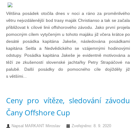
Technika lodí
Většina posádek otočila dnes v noci a ráno za proměnlivého
větru nejvzdálenější bod trasy maják Christianso a tak se začala
Přednášky
přibližovat k cílové linii offshorového závodu. Jako první projela
pomocným cílem vytyčeným u tohoto majáku již včera krátce po
desáté posádka kapitána Jakeše, následována posádkami
O plavbách českých jachtařů
kapitána Seitla a Nedvědického se vzájemnými hodinovými
odstupy. Posádka kapitána Jakeše je evidentně motivována a
těží ze zkušeností slovenské jachtařky Petry Strapáčové na
Převzaté články ze zahraničí
palubě. Další posádky do pomocného cíle dojížděly již
s většími...
Ostatní články
Ceny pro vítěze, sledování závodu
Plavební oblasti
Čany Offshore Cup
Fotogalerie
Napsal
MARKANT Miroslav
Zveřejněno: 8. 9. 2020