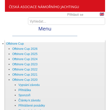
ČESKÁ ASOCIACE NÁMOŘNÍHO JACHTINGU
Přihlásit se
Menu
Home
Offshore Cup
Offshore Cup 2026
Offshore Cup 2025
ČANY
Offshore Cup 2024
Offshore Cup 2023
Offshore Cup 2022
Kdo jsme
Offshore Cup 2021
Offshore Cup 2020
Vypsání závodu
Zveme vás mezi nás
Přihláška
Sponzoři
Články k závodu
Setkání ČANY
Přihlášené posádky