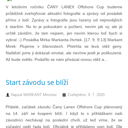
V letošním ročníku ČANY LANEX Offshore Cup budeme
průběžně zveřejňovat aktuální fotografie a zprávy od posádek
přímo z lodí. Zprávy a fotografie jsou řazeny od nejnovějších
k starším. No to je pokoukání a počtení, nevím jak vy, ale já
určitě závidím, že tam nejsem, jen nevím kterou loď bych si
vybral :-) Posádka Mirka Markanta čtvrtek. [17. 9. 9:13] Markant
Mirek: Plujeme v šílenostech. Přetrhla se levá otěž geny.
Naštěstí jsme ji dokázali smotat, ale nevíme jestli je poškozená.
Až bude světlo. Podařilo se nám přivázat novou otěž a...
Start závodu se blíží
Napsal
MARKANT Miroslav
Zveřejněno: 9. 7. 2020
Přátelé, začátek závodu Čany Lanex Offshore Cup plánovaný
na 14. září se kvapem blíží. I když to s přihláškami naši
závodníci nechávají na poslední chvíli, už teď víme, že se
zúčastní opět řada lodí. Oficiálně je přihlášeno osm lodí. Dle