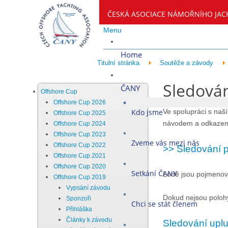
ČESKÁ ASOCIACE NÁMOŘNÍHO JAC
Menu
Home
Titulní stránka
Soutěže a závody
Sledová
ČANY
Offshore Cup
Offshore Cup 2026
Kdo jsme
Ve spolupráci s naší
Offshore Cup 2025
návodem a odkazem
Offshore Cup 2024
Offshore Cup 2023
Zveme vás mezi nás
Offshore Cup 2022
>> Sledování p
Offshore Cup 2021
Offshore Cup 2020
Setkání ČANY
Lodě jsou pojmenov
Offshore Cup 2019
Vypsání závodu
Dokud nejsou polohy
Sponzoři
Chci se stát členem
Přihláška
Články k závodu
Sledování uplut