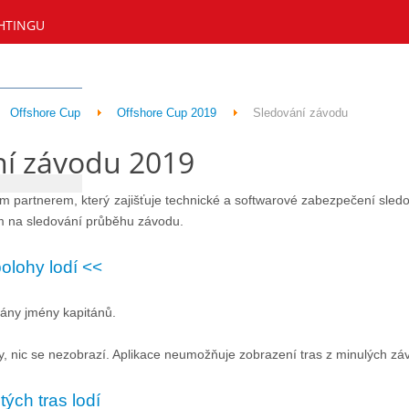
HTINGU
Offshore Cup
Offshore Cup 2019
Sledování závodu
ní závodu 2019
m partnerem, který zajišťuje technické a softwarové zabezpečení sledov
 na sledování průběhu závodu.
olohy lodí <<
ány jmény kapitánů.
, nic se nezobrazí. Aplikace neumožňuje zobrazení tras z minulých z
ých tras lodí