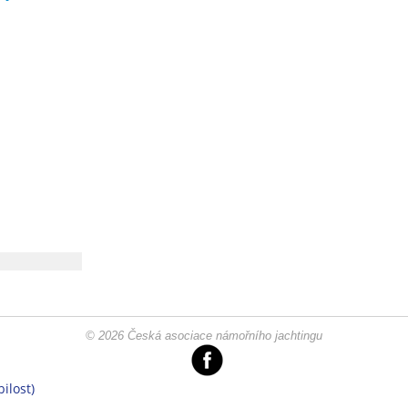
© 2026 Česká asociace námořního jachtingu
ilost)