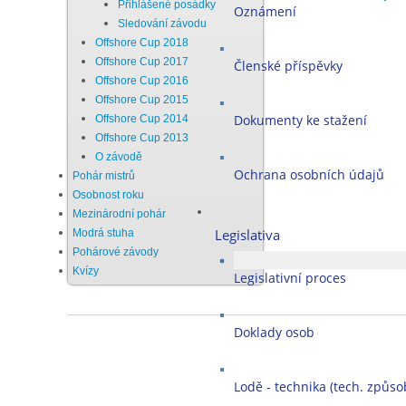
Přihlášené posádky
Oznámení
Sledování závodu
Offshore Cup 2018
Offshore Cup 2017
Členské příspěvky
Offshore Cup 2016
Offshore Cup 2015
Dokumenty ke stažení
Offshore Cup 2014
Offshore Cup 2013
O závodě
Ochrana osobních údajů
Pohár mistrů
Osobnost roku
Mezinárodní pohár
Legislativa
Modrá stuha
Pohárové závody
Kvízy
Legislativní proces
Doklady osob
Lodě - technika (tech. způsob