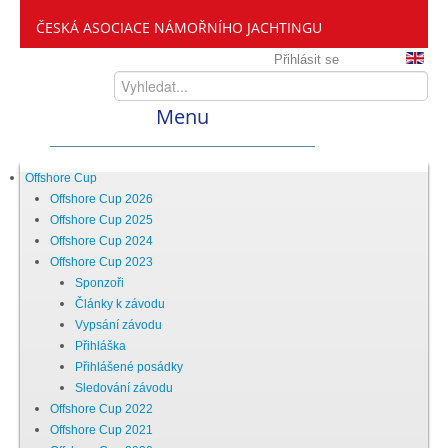
ČESKÁ ASOCIACE NÁMOŘNÍHO JACHTINGU
Přihlásit se
Menu
Home
Offshore Cup
Offshore Cup 2026
Offshore Cup 2025
ČANY
Offshore Cup 2024
Offshore Cup 2023
Sponzoři
Kdo jsme
Články k závodu
Vypsání závodu
Přihláška
Zveme vás mezi nás
Přihlášené posádky
Sledování závodu
Offshore Cup 2022
Setkání ČANY
Offshore Cup 2021