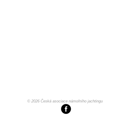
Pohár mistrů
Osobnost roku
Mezinárodní pohár
Modrá stuha
Pohárové závody
Kvízy
© 2026 Česká asociace námořního jachtingu
O lodích a plavbách