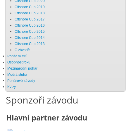
Offshore Cup 2020
Offshore Cup 2019
Chci se stát členem
Offshore Cup 2018
Offshore Cup 2017
Offshore Cup 2016
Oznámení
Offshore Cup 2015
Offshore Cup 2014
Offshore Cup 2013
Členské příspěvky
O závodě
Pohár mistrů
Dokumenty ke stažení
Osobnost roku
Mezinárodní pohár
Modrá stuha
Ochrana osobních údajů
Pohárové závody
Kvízy
Sponzoři závodu
Legislativa
Hlavní partner závodu
Legislativní proces