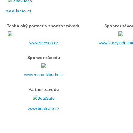
Doklady osob
www.lanex.cz
Lodě - technika (tech. způsobilost)
Technický partner a sponzor závodu
Sponzor závo
Lodě - registrace
www.seesea.cz
www.kurzylodnimto
Rádio (MF, HF, VHF)
Sponzor závodu
Kapitánské zkoušky
www.maso-klouda.cz
Partner závodu
Ostatní
www.boatsafe.cz
Soutěže a závody
Offshore Cup