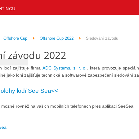
HTINGU
Offshore Cup
Offshore Cup 2022
Sledování závodu
ní závodu 2022
 lodí zajišťuje firma
ADC Systems, s. r. o.
, která provozuje speciál
ě jako loni zajišťuje technické a softwarové zabezpečení sledování zá
polohy lodí See Sea<<
 možné rovněž na vašich mobilních telefonech přes aplikaci SeeSea.
Sea