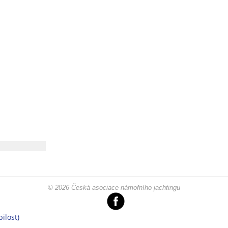
© 2026 Česká asociace námořního jachtingu
ilost)