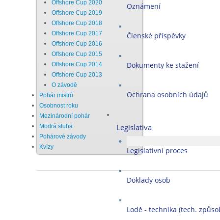
Offshore Cup 2020
Oznámení
Offshore Cup 2019
Offshore Cup 2018
Offshore Cup 2017
Členské příspěvky
Offshore Cup 2016
Offshore Cup 2015
Dokumenty ke stažení
Offshore Cup 2014
Offshore Cup 2013
O závodě
Ochrana osobních údajů
Pohár mistrů
Osobnost roku
Mezinárodní pohár
Legislativa
Modrá stuha
Pohárové závody
Kvízy
Legislativní proces
Doklady osob
Lodě - technika (tech. způsob