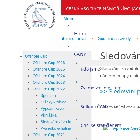
ČESKÁ ASOCIACE NÁMOŘNÍHO JAC
Menu
Home
Titulní stránka
Soutěže a závody
Sledová
ČANY
Offshore Cup
Offshore Cup 2026
Kdo jsme
Sledování závodních
Offshore Cup 2025
námořní mapy a stejn
Offshore Cup 2024
Offshore Cup 2023
Zveme vás mezi nás
Offshore Cup 2022
>> Sledování 
Sponzoři
Články k závodu
Setkání ČANY
Sledování závodu je
Vypsání závodu
Přihláška
Sledování závodu
Chci se stát členem
Aplikace See
Výsledková listina
Offshore Cup 2021