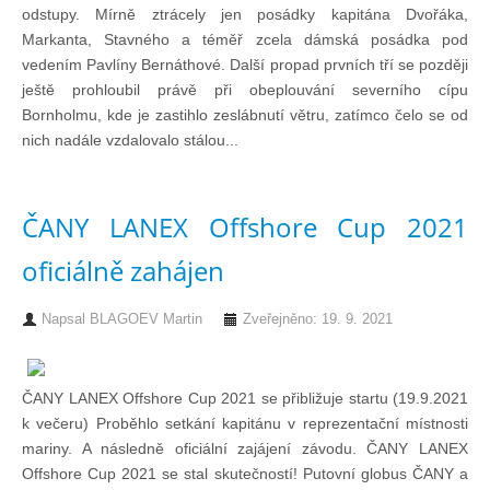
odstupy. Mírně ztrácely jen posádky kapitána Dvořáka,
Markanta, Stavného a téměř zcela dámská posádka pod
vedením Pavlíny Bernáthové. Další propad prvních tří se později
ještě prohloubil právě při obeplouvání severního cípu
Bornholmu, kde je zastihlo zeslábnutí větru, zatímco čelo se od
nich nadále vzdalovalo stálou...
ČANY LANEX Offshore Cup 2021
oficiálně zahájen
Napsal
BLAGOEV Martin
Zveřejněno: 19. 9. 2021
ČANY LANEX Offshore Cup 2021 se přibližuje startu (19.9.2021
k večeru) Proběhlo setkání kapitánu v reprezentační místnosti
mariny. A následně oficiální zajájení závodu. ČANY LANEX
Offshore Cup 2021 se stal skutečností! Putovní globus ČANY a