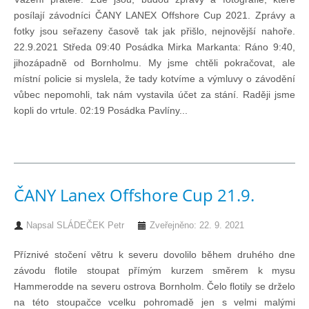
Knihovna
posílají závodníci ČANY LANEX Offshore Cup 2021. Zprávy a
fotky jsou seřazeny časově tak jak přišlo, nejnovější nahoře.
22.9.2021 Středa 09:40 Posádka Mirka Markanta: Ráno 9:40,
Knihovna
jihozápadně od Bornholmu. My jsme chtěli pokračovat, ale
místní policie si myslela, že tady kotvíme a výmluvy o závodění
Knihy k prodeji
vůbec nepomohli, tak nám vystavila účet za stání. Raději jsme
kopli do vrtule. 02:19 Posádka Pavlíny...
Kontakt
Bazar
ČANY Lanex Offshore Cup 21.9.
Mé inzeráty
Napsal
SLÁDEČEK Petr
Zveřejněno: 22. 9. 2021
Příznivé stočení větru k severu dovolilo během druhého dne
závodu flotile stoupat přímým kurzem směrem k mysu
Hammerodde na severu ostrova Bornholm. Čelo flotily se drželo
na této stoupačce vcelku pohromadě jen s velmi malými