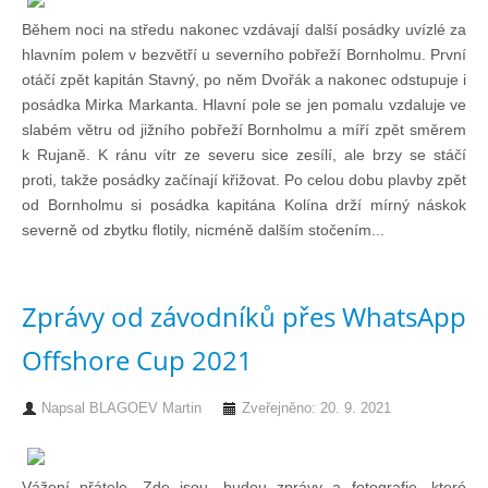
Během noci na středu nakonec vzdávají další posádky uvízlé za
Technika lodí
hlavním polem v bezvětří u severního pobřeží Bornholmu. První
otáčí zpět kapitán Stavný, po něm Dvořák a nakonec odstupuje i
Přednášky
posádka Mirka Markanta. Hlavní pole se jen pomalu vzdaluje ve
slabém větru od jižního pobřeží Bornholmu a míří zpět směrem
k Rujaně. K ránu vítr ze severu sice zesílí, ale brzy se stáčí
O plavbách českých jachtařů
proti, takže posádky začínají křižovat. Po celou dobu plavby zpět
od Bornholmu si posádka kapitána Kolína drží mírný náskok
Převzaté články ze zahraničí
severně od zbytku flotily, nicméně dalším stočením...
Ostatní články
Zprávy od závodníků přes WhatsApp
Offshore Cup 2021
Plavební oblasti
Napsal
BLAGOEV Martin
Zveřejněno: 20. 9. 2021
Fotogalerie
Vážení přátele. Zde jsou, budou zprávy a fotografie, které