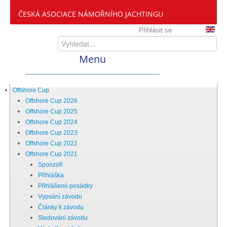
ČESKÁ ASOCIACE NÁMOŘNÍHO JACHTINGU
Přihlásit se
Menu
Home
Offshore Cup
Offshore Cup 2026
Offshore Cup 2025
ČANY
Offshore Cup 2024
Offshore Cup 2023
Offshore Cup 2022
Kdo jsme
Offshore Cup 2021
Sponzoři
Přihláška
Zveme vás mezi nás
Přihlášené posádky
Vypsání závodu
Články k závodu
Setkání ČANY
Sledování závodu