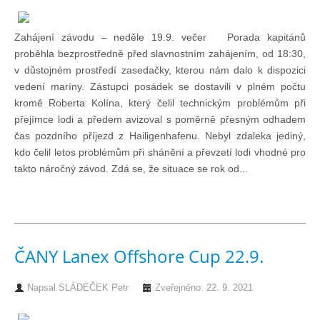
Pohár mistrů
Zahájení závodu – neděle 19.9. večer Porada kapitánů
proběhla bezprostředně před slavnostním zahájením, od 18:30,
v důstojném prostředí zasedačky, kterou nám dalo k dispozici
Osobnost roku
vedení maríny. Zástupci posádek se dostavili v plném počtu
kromě Roberta Kolína, který čelil technickým problémům při
přejímce lodi a předem avizoval s poměrně přesným odhadem
Mezinárodní pohár
čas pozdního příjezd z Hailigenhafenu. Nebyl zdaleka jediný,
kdo čelil letos problémům při shánění a převzetí lodi vhodné pro
Modrá stuha
takto náročný závod. Zdá se, že situace se rok od...
Pohárové závody
Kvízy
ČANY Lanex Offshore Cup 22.9.
Napsal
SLÁDEČEK Petr
Zveřejněno: 22. 9. 2021
O lodích a plavbách