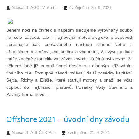
Doklady osob
Napsal
BLAGOEV Martin
Zveřejněno: 25. 9. 2021
Lodě - technika (tech. způsobilost)
Během noci na čtvrtek s napětím sledujeme vyrovnaný souboj
na čele závodu, ale i nejnovější meteorologické předpovědi
Lodě - registrace
upřesňující čas očekávaného nástupu silného větru a
přepokládané změny jeho směru s vědomím, že vývoj počasí
může značně zkomplikovat závěr závodu. Začíná být zjevné, že
Rádio (MF, HF, VHF)
některé lodě již nemají šanci dosáhnout dlouhým křižováním
finálního cíle. Postupně závod vzdávají další posádky kapitánů
Kapitánské zkoušky
Sejtla, Richty a Eliáše, které startují motory a snaží se včas
doplout do nejbližších přístavů. Posádky Vojty Stavného a
Pavlíny Bernáthové...
Ostatní
Offshore 2021 – úvodní dny závodu
Soutěže a závody
Napsal
SLÁDEČEK Petr
Zveřejněno: 21. 9. 2021
Offshore Cup