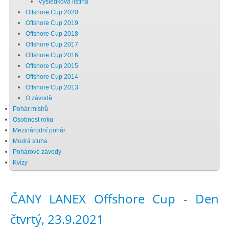
Výsledková listina
Offshore Cup 2020
Chci se stát členem
Offshore Cup 2019
Offshore Cup 2018
Offshore Cup 2017
Oznámení
Offshore Cup 2016
Offshore Cup 2015
Offshore Cup 2014
Členské příspěvky
Offshore Cup 2013
O závodě
Dokumenty ke stažení
Pohár mistrů
Osobnost roku
Mezinárodní pohár
Ochrana osobních údajů
Modrá stuha
Pohárové závody
Kvízy
Legislativa
ČANY LANEX Offshore Cup - Den
Legislativní proces
čtvrtý, 23.9.2021