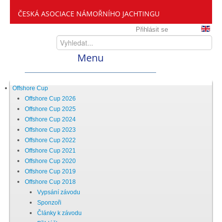
ČESKÁ ASOCIACE NÁMOŘNÍHO JACHTINGU
Přihlásit se
Menu
Home
Offshore Cup
Offshore Cup 2026
Offshore Cup 2025
ČANY
Offshore Cup 2024
Offshore Cup 2023
Offshore Cup 2022
Kdo jsme
Offshore Cup 2021
Offshore Cup 2020
Offshore Cup 2019
Zveme vás mezi nás
Offshore Cup 2018
Vypsání závodu
Sponzoři
Setkání ČANY
Články k závodu