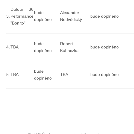
Dufour 36
bude
Alexander
Pohár mistrů
3.
Peformance
bude doplněno
doplněno
Nedvědický
"Bonito"
Osobnost roku
bude
Robert
4.
TBA
bude doplněno
Mezinárodní pohár
doplněno
Kubaczka
Modrá stuha
bude
5.
TBA
TBA
bude doplněno
doplněno
Pohárové závody
Kvízy
O lodích a plavbách