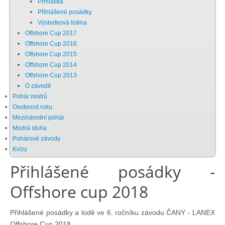
Přihláška
Přihlášené posádky
Chci se stát členem
Výsledková listina
Offshore Cup 2017
Offshore Cup 2016
Oznámení
Offshore Cup 2015
Offshore Cup 2014
Offshore Cup 2013
Členské příspěvky
O závodě
Pohár mistrů
Dokumenty ke stažení
Osobnost roku
Mezinárodní pohár
Modrá stuha
Ochrana osobních údajů
Pohárové závody
Kvízy
Přihlášené posádky -
Legislativa
Offshore cup 2018
Legislativní proces
Přihlášené posádky a lodě ve 6. ročníku závodu ČANY - LANEX
Offshore Cup 2018