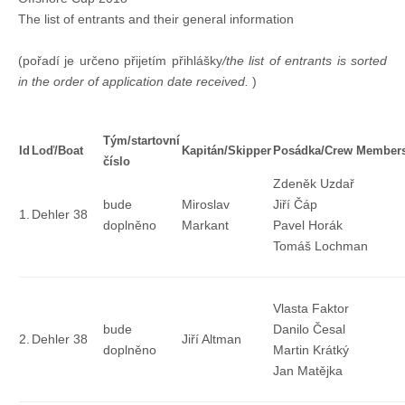
Doklady osob
The list of entrants and their general information
(pořadí je určeno přijetím přihlášky
/the list of entrants is sorted
Lodě - technika (tech. způsobilost)
in the order of application date received.
)
Lodě - registrace
Tým/startovní
Id
Loď/Boat
Kapitán/Skipper
Posádka/Crew Member
číslo
Rádio (MF, HF, VHF)
Zdeněk Uzdař
bude
Miroslav
Jiří Čáp
1.
Dehler 38
doplněno
Markant
Pavel Horák
Kapitánské zkoušky
Tomáš Lochman
Ostatní
Vlasta Faktor
bude
Danilo Česal
2.
Dehler 38
Jiří Altman
Soutěže a závody
doplněno
Martin Krátký
Jan Matějka
Offshore Cup