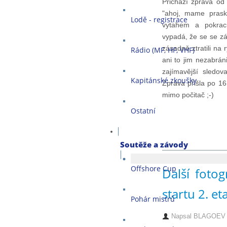
Přichází zpráva od 
"ahoj, mame prask
Lodě - registrace
vytahem a pokrac
vypadá, že se se zá
zásadně ztratili na r
Rádio (MF, HF, VHF)
ani to jim nezabráni
zajímavější sledov
Kapitánské zkoušky
Zpráva přišla po 16
mimo počitač ;-)
Ostatní
Soutěže a závody
Offshore Cup
Další foto
startu 2. e
Pohár mistrů
Napsal
BLAGOEV M