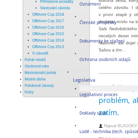
Martina Seitla, kte
Přihlášené posádky
Oznámení
celého závodu. I 
Sledování závodu
v první etapě ji o
Offshore Cup 2018
Offshore Cup 2017
poslední místo na b
Členské příspěvky
Offshore Cup 2016
Saši Nedvědického 
Offshore Cup 2015
necelých deset min
Dokumenty ke stažení
Offshore Cup 2014
Nakonec ale dojel 
Offshore Cup 2013
Sašou a tím...
O závodě
Ochrana osobních údajů
Pohár mistrů
Osobnost roku
Mezinárodní pohár
Legislativa
Modrá stuha
Posádka J
Pohárové závody
Kvízy
Legislativní proces
problém, al
zatím.
Doklady osob
Napsal
BLAGOEV M
Lodě - technika (tech. způsob