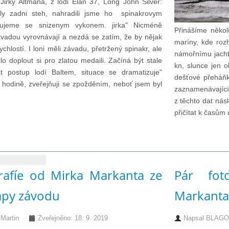
Jirky Altmana, z lodi Elan 37, Long John Silver:
ly zadni steh, nahradili jsme ho spinakrovym
ujeme se snizenym vykonem. jirka" Nicméně
Přinášíme někol
vadou vyrovnávají a nezdá se zatím, že by nějak
maríny, kde roz
ychlostí. I loni měli závadu, přetržený spinakr, ale
námořnímu jachti
lo doplout si pro zlatou medaili. Začíná být stale
kn, slunce jen o
at postup lodí Baltem, situace se dramatizuje"
dešťové přeháňk
 hodině, zveřejňuji se zpožděním, neboť jsem byl
zaznamenávající
z těchto dat nás
přičítat k časům 
grafíe od Mirka Markanta ze
Pár fot
tapy závodu
Markanta
artin
Zveřejněno: 18. 9. 2019
Napsal
BLAGOE