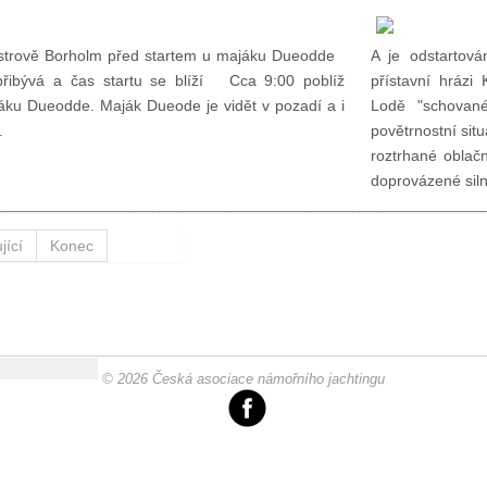
strově Borholm před startem u majáku Dueodde
A je odstartov
přibývá a čas startu se blíží Cca 9:00 poblíž
přístavní hrázi
ajáku Dueodde. Maják Dueode je vidět v pozadí a i
Lodě "schova
dě.
povětrnostní sit
roztrhané oblač
doprovázené siln
jící
Konec
© 2026 Česká asociace námořního jachtingu