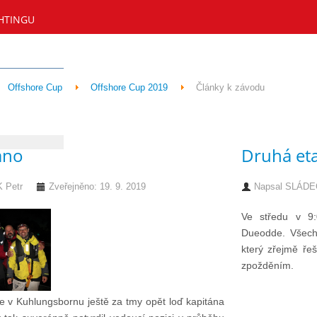
HTINGU
Offshore Cup
Offshore Cup 2019
Články k závodu
áno
Druhá et
 Petr
Zveřejněno: 19. 9. 2019
Napsal
SLÁDEČ
Ve středu v 9:
Dueodde. Všechn
který zřejmě řeš
zpožděním.
íle v Kuhlungsbornu ještě za tmy opět loď kapitána