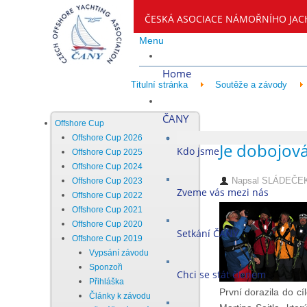
ČESKÁ ASOCIACE NÁMOŘNÍHO JAC
Menu
Home
Titulní stránka
Soutěže a závody
ČANY
Offshore Cup
Offshore Cup 2026
Je dobojov
Kdo jsme
Offshore Cup 2025
Offshore Cup 2024
Napsal
SLÁDEČEK
Offshore Cup 2023
Zveme vás mezi nás
Offshore Cup 2022
Offshore Cup 2021
Offshore Cup 2020
Setkání ČANY
Offshore Cup 2019
Vypsání závodu
Sponzoři
Chci se stát členem
Přihláška
První dorazila do c
Články k závodu