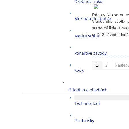
Osobnost roku
Ráno v Naxoe na o
Mezinárodní pohár
Slunečního světla 
startovní linie u m
další 2 závodní lo
Modrá stuha
Pohárové závody
1
2
Následu
Kvízy
O lodích a plavbách
Technika lodí
Přednášky