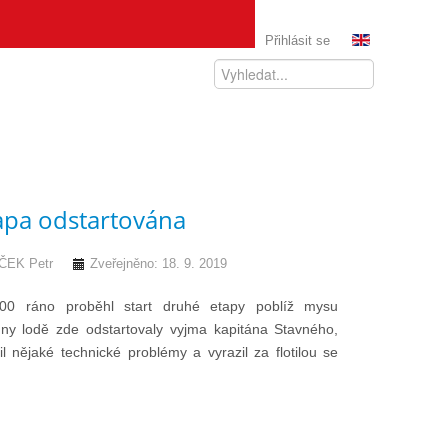
Přihlásit se
apa odstartována
EK Petr
Zveřejněno: 18. 9. 2019
00 ráno proběhl start druhé etapy poblíž mysu
y lodě zde odstartovaly vyjma kapitána Stavného,
il nějaké technické problémy a vyrazil za flotilou se