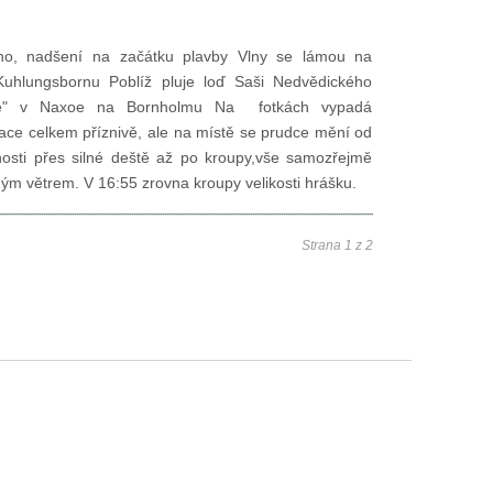
áno, nadšení na začátku plavby Vlny se lámou na
 Kuhlungsbornu Poblíž pluje loď Saši Nedvědického
né" v Naxoe na Bornholmu Na fotkách vypadá
uace celkem příznivě, ale na místě se prudce mění od
nosti přes silné deště až po kroupy,vše samozřejmě
ým větrem. V 16:55 zrovna kroupy velikosti hrášku.
Strana 1 z 2