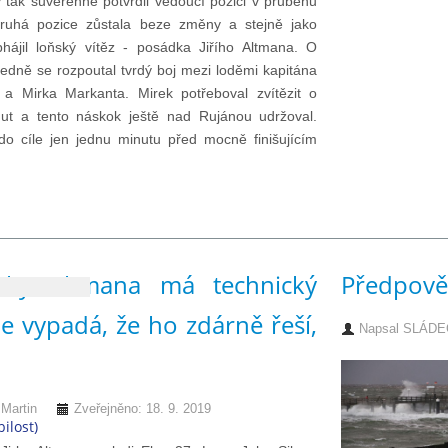
rý tak suverénně potvrdil vedoucí pozici v průběhu
druhá pozice zůstala beze změny a stejně jako
bhájil loňský vítěz - posádka Jiřího Altmana. O
edně se rozpoutal tvrdý boj mezi loděmi kapitána
a Mirka Markanta. Mirek potřeboval zvítězit o
ut a tento náskok ještě nad Rujánou udržoval.
do cíle jen jednu minutu před mocně finišujícím
irky Altmana má technický
Předpověd
e vypadá, že ho zdárně řeší,
Napsal
SLÁDEČ
artin
Zveřejněno: 18. 9. 2019
ilost)