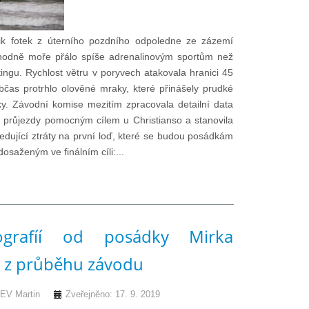
ik fotek z úterního pozdního odpoledne ze zázemí
hodně moře přálo spíše adrenalinovým sportům než
ngu. Rychlost větru v poryvech atakovala hranici 45
bčas protrhlo olověné mraky, které přinášely prudké
y. Závodní komise mezitím zpracovala detailní data
 průjezdy pomocným cílem u Christianso a stanovila
ledující ztráty na první loď, které se budou posádkám
dosaženým ve finálním cíli:...
ografíí od posádky Mirka
 z průběhu závodu
V Martin
Zveřejněno: 17. 9. 2019