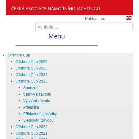
ČESKÁ ASOCIACE NÁMOŘNÍHO JACHTINGU
Přihlásit se
Menu
Home
Offshore Cup
Offshore Cup 2026
Offshore Cup 2025
ČANY
Offshore Cup 2024
Offshore Cup 2023
Sponzoři
Kdo jsme
Články k závodu
Vypsání závodu
Přihláška
Zveme vás mezi nás
Přihlášené posádky
Sledování závodu
Offshore Cup 2022
Setkání ČANY
Offshore Cup 2021