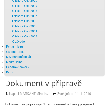
Offshore Cup 2020
Offshore Cup 2019
Chci se stát členem
Offshore Cup 2018
Offshore Cup 2017
Offshore Cup 2016
Oznámení
Offshore Cup 2015
Offshore Cup 2014
Offshore Cup 2013
Členské příspěvky
O závodě
Pohár mistrů
Dokumenty ke stažení
Osobnost roku
Mezinárodní pohár
Modrá stuha
Ochrana osobních údajů
Pohárové závody
Kvízy
Dokument v přípravě
Legislativa
Napsal
MARKANT Miroslav
Zveřejněno: 14. 1. 2016
Legislativní proces
Dokument se připravuje./The document is being prepared.