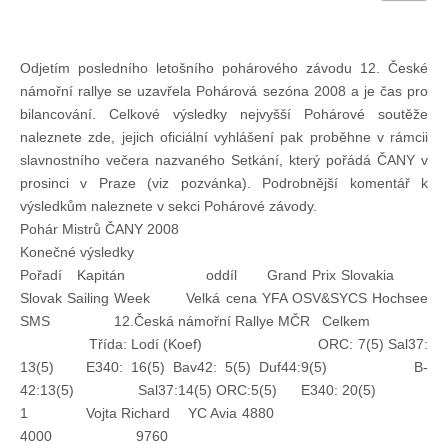
Chci se stát členem
Odjetím posledního letošního pohárového závodu 12. České
námořní rallye se uzavřela Pohárová sezóna 2008 a je čas pro
Oznámení
bilancování. Celkové výsledky nejvyšší Pohárové soutěže
naleznete zde, jejich oficiální vyhlášení pak proběhne v rámcii
Členské příspěvky
slavnostního večera nazvaného Setkání, který pořádá ČANY v
prosinci v Praze (viz pozvánka). Podrobnější komentář k
výsledkům naleznete v sekci Pohárové závody.
Dokumenty ke stažení
Pohár Mistrů ČANY 2008
Konečné výsledky
Ochrana osobních údajů
Pořadí Kapitán oddíl Grand Prix Slovakia
Slovak Sailing Week Velká cena YFA OSV&SYCS Hochsee
SMS 12.Česká námořní Rallye MČR Celkem
Legislativa
Třída: Lodí (Koef) ORC: 7(5) Sal37:
13(5) E340: 16(5) Bav42: 5(5) Duf44:9(5) B-
42:13(5) Sal37:14(5) ORC:5(5) E340: 20(5)
Legislativní proces
1 Vojta Richard YC Avia 4880
4000 9760