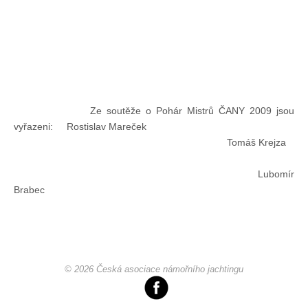
Pohár mistrů
Osobnost roku
Ze soutěže o Pohár Mistrů ČANY 2009 jsou
Mezinárodní pohár
vyřazeni: Rostislav Mareček
Tomáš Krejza
Modrá stuha
Lubomír
Brabec
Pohárové závody
Kvízy
© 2026 Česká asociace námořního jachtingu
O lodích a plavbách