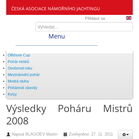
ČESKÁ ASOCIACE NÁMOŘNÍHO JACHTINGU
Přihlásit se
Menu
Home
Offshore Cup
Pohár mistrů
Osobnost roku
ČANY
Mezinárodní pohár
Modrá stuha
Pohárové závody
Kdo jsme
Kvízy
Výsledky Poháru Mistrů
Zveme vás mezi nás
2008
Setkání ČANY
Napsal
BLAGOEV Martin
Zveřejněno: 27. 11. 2011