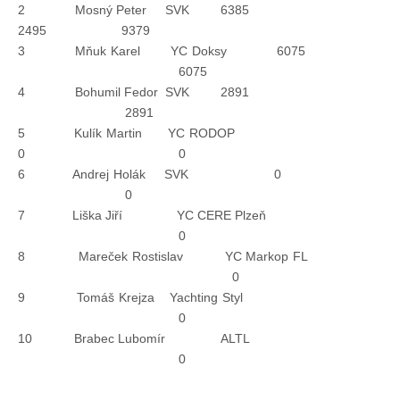
2 Mosný Peter SVK 6385
Doklady osob
2495 9379
3 Mňuk Karel YC Doksy 6075
Lodě - technika (tech. způsobilost)
6075
4 Bohumil Fedor SVK 2891
2891
Lodě - registrace
5 Kulík Martin YC RODOP
0 0
Rádio (MF, HF, VHF)
6 Andrej Holák SVK 0
0
7 Liška Jiří YC CERE Plzeň
Kapitánské zkoušky
0
8 Mareček Rostislav YC Markop FL
0
Ostatní
9 Tomáš Krejza Yachting Styl
0
Soutěže a závody
10 Brabec Lubomír ALTL
0
Offshore Cup